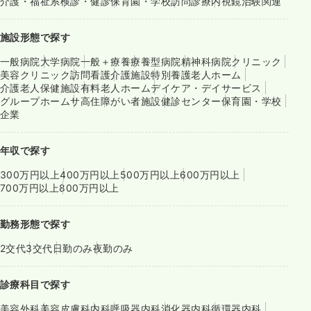
介護・福祉系
検診・健診
保育園・学校
訪問診療
内視鏡
治験関連
施設形態で探す
一般病院
大学病院
一般＋療養
療養型病院
精神科病院
クリニック
美容クリニック
訪問看護
介護施設
特別養護老人ホーム
介護老人保健施設
有料老人ホーム
デイケア・デイサービス
グループホーム
サ高住
障がい者施設
健診センター
保育園・学校
企業
年収で探す
300万円以上
400万円以上
500万円以上
600万円以上
700万円以上
800万円以上
勤務形態で探す
2交代
3交代
日勤のみ
夜勤のみ
診療科目で探す
美容外科
美容皮膚科
内科
呼吸器内科
消化器内科
循環器内科