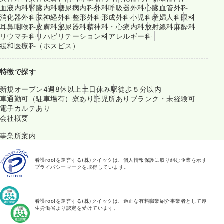
血液内科
腎臓内科
糖尿病内科
外科
呼吸器外科
心臓血管外科
消化器外科
脳神経外科
整形外科
形成外科
小児科
産婦人科
眼科
耳鼻咽喉科
皮膚科
泌尿器科
精神科・心療内科
放射線科
麻酔科
リウマチ科
リハビリテーション科
アレルギー科
緩和医療科（ホスピス）
特徴で探す
新規オープン
4週8休以上
土日休み
駅徒歩５分以内
車通勤可（駐車場有）
寮あり
託児所あり
ブランク・未経験可
電子カルテあり
会社概要
事業所案内
看護roo!を運営する(株)クイックは、個人情報保護に取り組む企業を示す
プライバシーマークを取得しています。
看護roo!を運営する(株)クイックは、適正な有料職業紹介事業者として厚
生労働省より認定を受けています。