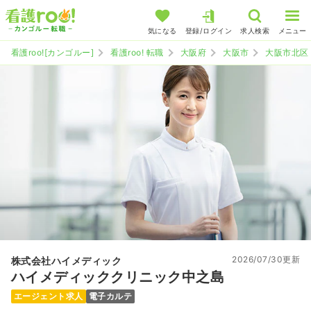
気になる
登録/ログイン
求人検索
メニュー
看護roo![カンゴルー]
看護roo! 転職
大阪府
大阪市
大阪市北区
2026/07/30更新
株式会社ハイメディック
ハイメディッククリニック中之島
エージェント求人
電子カルテ