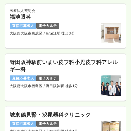
医療法人宏明会
福地眼科
直接応募求人
電子カルテ
大阪府大阪市東成区
/ 新深江駅 徒歩3分
野田阪神駅前いまい皮フ科小児皮フ科アレル
ギー科
直接応募求人
電子カルテ
大阪府大阪市福島区
/ 野田阪神駅 徒歩1分
城東鶴見腎・泌尿器科クリニック
直接応募求人
電子カルテ