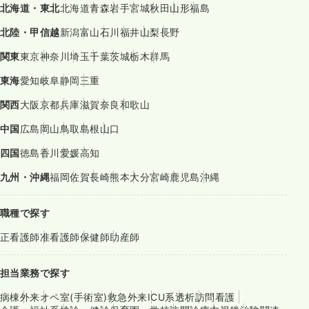
北海道・東北
北海道
青森
岩手
宮城
秋田
山形
福島
北陸・甲信越
新潟
富山
石川
福井
山梨
長野
関東
東京
神奈川
埼玉
千葉
茨城
栃木
群馬
東海
愛知
岐阜
静岡
三重
関西
大阪
京都
兵庫
滋賀
奈良
和歌山
中国
広島
岡山
鳥取
島根
山口
四国
徳島
香川
愛媛
高知
九州・沖縄
福岡
佐賀
長崎
熊本
大分
宮崎
鹿児島
沖縄
職種で探す
正看護師
准看護師
保健師
助産師
担当業務で探す
病棟
外来
オペ室(手術室)
救急外来
ICU系
透析
訪問看護