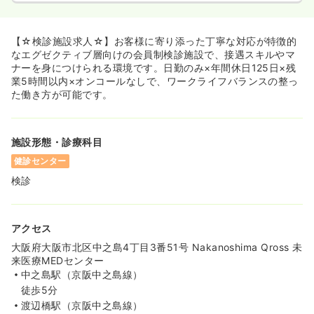
【☆検診施設求人☆】お客様に寄り添った丁寧な対応が特徴的
なエグゼクティブ層向けの会員制検診施設で、接遇スキルやマ
ナーを身につけられる環境です。日勤のみ×年間休日125日×残
業5時間以内×オンコールなしで、ワークライフバランスの整っ
た働き方が可能です。
施設形態・診療科目
健診センター
検診
アクセス
大阪府大阪市北区中之島4丁目3番51号 Nakanoshima Qross 未
来医療MEDセンター
中之島駅（京阪中之島線）
徒歩5分
渡辺橋駅（京阪中之島線）