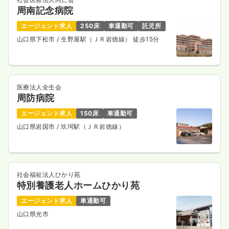
周南記念病院
エージェント求人
250床
車通勤可
託児所
山口県下松市
/ 生野屋駅（ＪＲ岩徳線） 徒歩15分
医療法人全生会
周防病院
エージェント求人
150床
車通勤可
山口県岩国市
/ 玖珂駅（ＪＲ岩徳線）
社会福祉法人ひかり苑
特別養護老人ホームひかり苑
エージェント求人
車通勤可
山口県光市