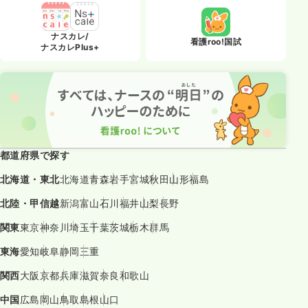
ナスカレ/
看護roo!国試
ナスカレPlus+
都道府県で探す
北海道・東北
北海道
青森
岩手
宮城
秋田
山形
福島
北陸・甲信越
新潟
富山
石川
福井
山梨
長野
関東
東京
神奈川
埼玉
千葉
茨城
栃木
群馬
東海
愛知
岐阜
静岡
三重
関西
大阪
京都
兵庫
滋賀
奈良
和歌山
中国
広島
岡山
鳥取
島根
山口