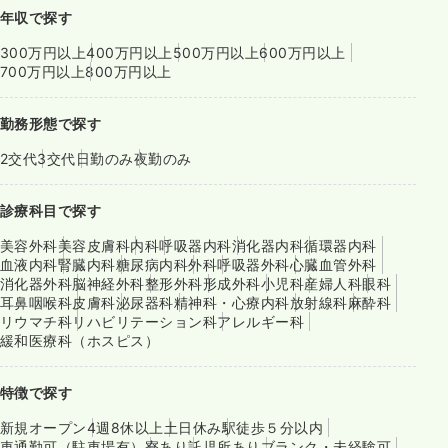
年収で探す
300万円以上
400万円以上
500万円以上
600万円以上
700万円以上
800万円以上
勤務形態で探す
2交代
3交代
日勤のみ
夜勤のみ
診療科目で探す
美容外科
美容皮膚科
内科
呼吸器内科
消化器内科
循環器内科
血液内科
腎臓内科
糖尿病内科
外科
呼吸器外科
心臓血管外科
消化器外科
脳神経外科
整形外科
形成外科
小児科
産婦人科
眼科
耳鼻咽喉科
皮膚科
泌尿器科
精神科・心療内科
放射線科
麻酔科
リウマチ科
リハビリテーション科
アレルギー科
緩和医療科（ホスピス）
特徴で探す
新規オープン
4週8休以上
土日休み
駅徒歩５分以内
車通勤可（駐車場有）
寮あり
託児所あり
ブランク・未経験可