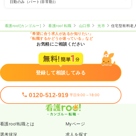
日勤のみ（パート(非常勤)）
看護roo![カンゴルー]
看護roo! 転職
山口県
光市
住宅型有料老
「希望に合う求人があるか知りたい」
「転職するかどうか迷っている」など
お気軽にご相談ください
登録して相談してみる
0120-512-919
平日9:00～18:00
看護roo!転職とは
Myページ
選考状況
求人を探す