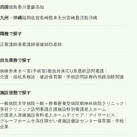
四国
徳島
香川
愛媛
高知
九州・沖縄
福岡
佐賀
長崎
熊本
大分
宮崎
鹿児島
沖縄
職種で探す
正看護師
准看護師
保健師
助産師
担当業務で探す
病棟
外来
オペ室(手術室)
救急外来
ICU系
透析
訪問看護
介護・福祉系
検診・健診
保育園・学校
訪問診療
内視鏡
治験関連
施設形態で探す
一般病院
大学病院
一般＋療養
療養型病院
精神科病院
クリニック
美容クリニック
訪問看護
介護施設
特別養護老人ホーム
介護老人保健施設
有料老人ホーム
デイケア・デイサービス
グループホーム
サ高住
障がい者施設
健診センター
保育園・学校
企業