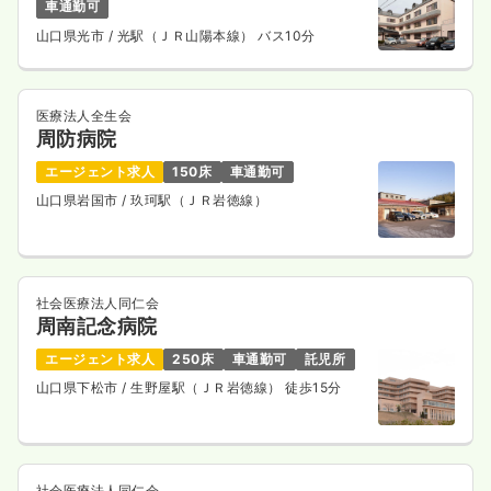
車通勤可
山口県光市
/ 光駅（ＪＲ山陽本線） バス10分
医療法人全生会
周防病院
エージェント求人
150床
車通勤可
山口県岩国市
/ 玖珂駅（ＪＲ岩徳線）
社会医療法人同仁会
周南記念病院
エージェント求人
250床
車通勤可
託児所
山口県下松市
/ 生野屋駅（ＪＲ岩徳線） 徒歩15分
社会医療法人同仁会