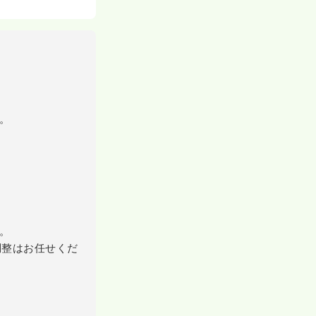
。
。
調整はお任せくだ