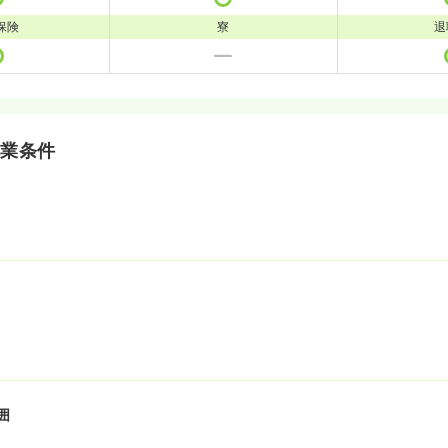
保険
寮
退
就業条件
囲