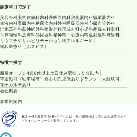
診療科目で探す
美容外科
美容皮膚科
内科
呼吸器内科
消化器内科
循環器内科
血液内科
腎臓内科
糖尿病内科
外科
呼吸器外科
心臓血管外科
消化器外科
脳神経外科
整形外科
形成外科
小児科
産婦人科
眼科
耳鼻咽喉科
皮膚科
泌尿器科
精神科・心療内科
放射線科
麻酔科
リウマチ科
リハビリテーション科
アレルギー科
緩和医療科（ホスピス）
特徴で探す
新規オープン
4週8休以上
土日休み
駅徒歩５分以内
車通勤可（駐車場有）
寮あり
託児所あり
ブランク・未経験可
電子カルテあり
会社概要
事業所案内
看護roo!を運営する(株)クイックは、個人情報保護に取り組む企業を示す
プライバシーマークを取得しています。