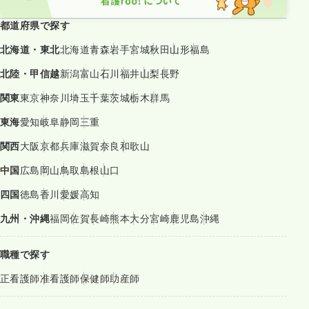
都道府県で探す
北海道・東北
北海道
青森
岩手
宮城
秋田
山形
福島
北陸・甲信越
新潟
富山
石川
福井
山梨
長野
関東
東京
神奈川
埼玉
千葉
茨城
栃木
群馬
東海
愛知
岐阜
静岡
三重
関西
大阪
京都
兵庫
滋賀
奈良
和歌山
中国
広島
岡山
鳥取
島根
山口
四国
徳島
香川
愛媛
高知
九州・沖縄
福岡
佐賀
長崎
熊本
大分
宮崎
鹿児島
沖縄
職種で探す
正看護師
准看護師
保健師
助産師