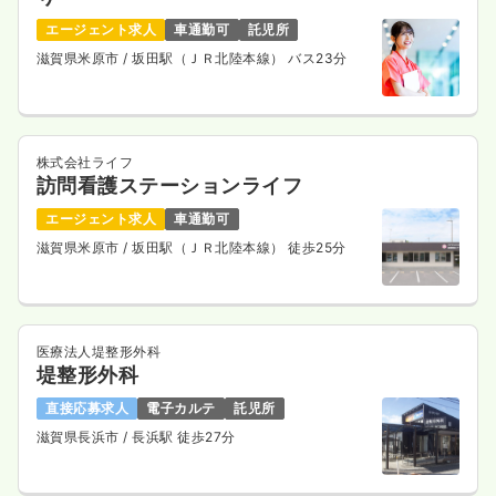
エージェント求人
車通勤可
託児所
滋賀県米原市
/ 坂田駅（ＪＲ北陸本線） バス23分
株式会社ライフ
訪問看護ステーションライフ
エージェント求人
車通勤可
滋賀県米原市
/ 坂田駅（ＪＲ北陸本線） 徒歩25分
医療法人堤整形外科
堤整形外科
直接応募求人
電子カルテ
託児所
滋賀県長浜市
/ 長浜駅 徒歩27分