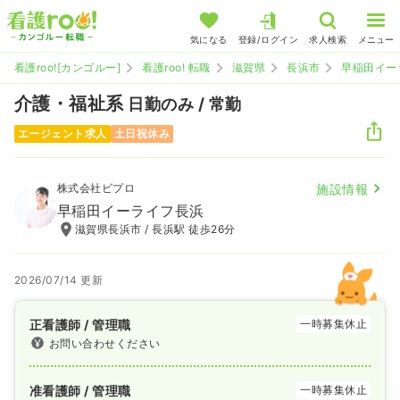
気になる
登録/ログイン
求人検索
メニュー
看護roo![カンゴルー]
看護roo! 転職
滋賀県
長浜市
早稲田イー
介護・福祉系
日勤のみ / 常勤
エージェント求人
土日祝休み
株式会社ビプロ
施設情報
早稲田イーライフ長浜
滋賀県長浜市 / 長浜駅 徒歩26分
2026/07/14 更新
正看護師 / 管理職
一時募集休止
お問い合わせください
准看護師 / 管理職
一時募集休止