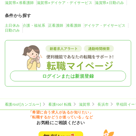
滋賀県×准看護師
滋賀県×デイケア・デイサービス
滋賀県×日勤のみ
条件から探す
土日休み
介護・福祉系
正看護師
准看護師
デイケア・デイサービス
日勤のみ
ログインまたは新規登録
看護roo![カンゴルー]
看護roo! 転職
滋賀県
長浜市
早稲田イー
「希望に合う求人があるか知りたい」
「転職するかどうか迷っている」など
お気軽にご相談ください