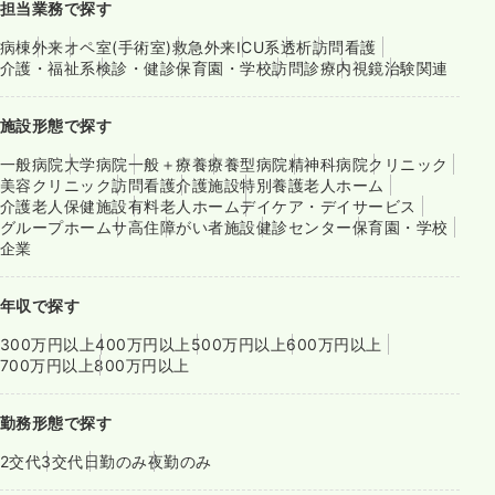
担当業務で探す
病棟
外来
オペ室(手術室)
救急外来
ICU系
透析
訪問看護
介護・福祉系
検診・健診
保育園・学校
訪問診療
内視鏡
治験関連
施設形態で探す
一般病院
大学病院
一般＋療養
療養型病院
精神科病院
クリニック
美容クリニック
訪問看護
介護施設
特別養護老人ホーム
介護老人保健施設
有料老人ホーム
デイケア・デイサービス
グループホーム
サ高住
障がい者施設
健診センター
保育園・学校
企業
年収で探す
300万円以上
400万円以上
500万円以上
600万円以上
700万円以上
800万円以上
勤務形態で探す
2交代
3交代
日勤のみ
夜勤のみ