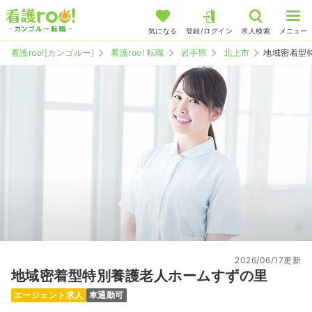
気になる
登録/ログイン
求人検索
メニュー
看護roo![カンゴルー]
看護roo! 転職
岩手県
北上市
地域密着型
2026/06/17更新
地域密着型特別養護老人ホームすずの里
エージェント求人
車通勤可