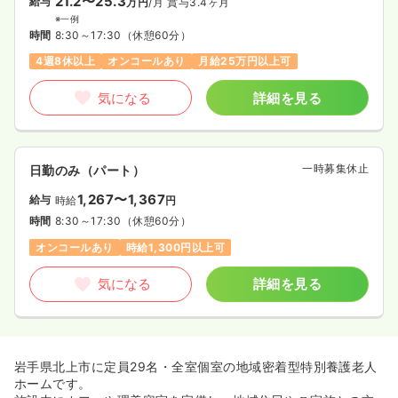
21.2〜25.3
給与
万円
/月
賞与3.4ヶ月
※一例
時間
8:30～17:30
（休憩60分）
4週8休以上
オンコールあり
月給25万円以上可
気になる
詳細を見る
一時募集休止
日勤のみ（パート）
1,267〜1,367
給与
時給
円
時間
8:30～17:30
（休憩60分）
オンコールあり
時給1,300円以上可
気になる
詳細を見る
岩手県北上市に定員29名・全室個室の地域密着型特別養護老人
ホームです。