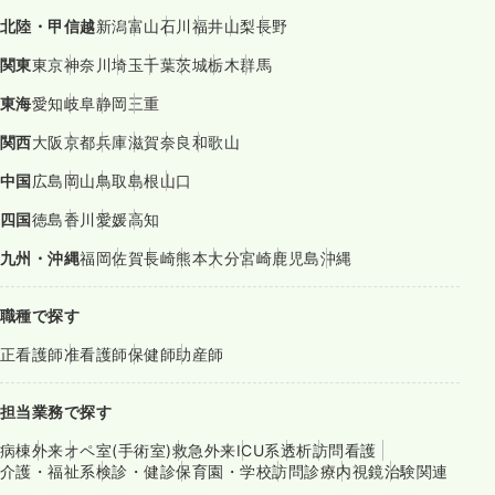
北陸・甲信越
新潟
富山
石川
福井
山梨
長野
関東
東京
神奈川
埼玉
千葉
茨城
栃木
群馬
東海
愛知
岐阜
静岡
三重
関西
大阪
京都
兵庫
滋賀
奈良
和歌山
中国
広島
岡山
鳥取
島根
山口
四国
徳島
香川
愛媛
高知
九州・沖縄
福岡
佐賀
長崎
熊本
大分
宮崎
鹿児島
沖縄
職種で探す
正看護師
准看護師
保健師
助産師
担当業務で探す
病棟
外来
オペ室(手術室)
救急外来
ICU系
透析
訪問看護
介護・福祉系
検診・健診
保育園・学校
訪問診療
内視鏡
治験関連