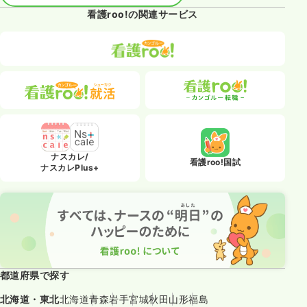
看護roo!の関連サービス
ナスカレ/
看護roo!国試
ナスカレPlus+
都道府県で探す
北海道・東北
北海道
青森
岩手
宮城
秋田
山形
福島