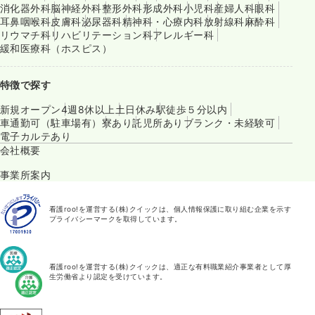
消化器外科
脳神経外科
整形外科
形成外科
小児科
産婦人科
眼科
耳鼻咽喉科
皮膚科
泌尿器科
精神科・心療内科
放射線科
麻酔科
リウマチ科
リハビリテーション科
アレルギー科
緩和医療科（ホスピス）
特徴で探す
新規オープン
4週8休以上
土日休み
駅徒歩５分以内
車通勤可（駐車場有）
寮あり
託児所あり
ブランク・未経験可
電子カルテあり
会社概要
事業所案内
看護roo!を運営する(株)クイックは、個人情報保護に取り組む企業を示す
プライバシーマークを取得しています。
看護roo!を運営する(株)クイックは、適正な有料職業紹介事業者として厚
生労働省より認定を受けています。