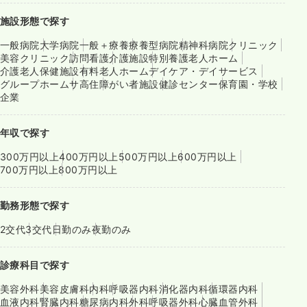
施設形態で探す
一般病院
大学病院
一般＋療養
療養型病院
精神科病院
クリニック
美容クリニック
訪問看護
介護施設
特別養護老人ホーム
介護老人保健施設
有料老人ホーム
デイケア・デイサービス
グループホーム
サ高住
障がい者施設
健診センター
保育園・学校
企業
年収で探す
300万円以上
400万円以上
500万円以上
600万円以上
700万円以上
800万円以上
勤務形態で探す
2交代
3交代
日勤のみ
夜勤のみ
診療科目で探す
美容外科
美容皮膚科
内科
呼吸器内科
消化器内科
循環器内科
血液内科
腎臓内科
糖尿病内科
外科
呼吸器外科
心臓血管外科