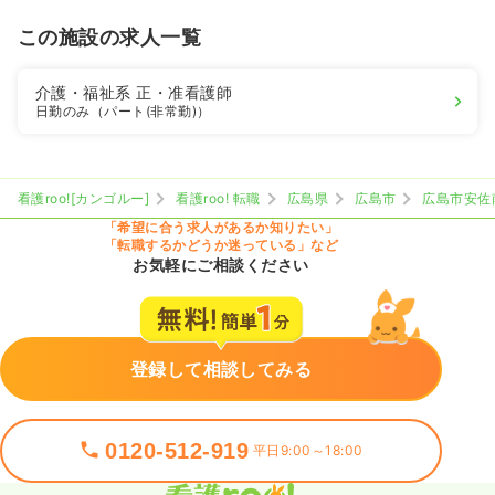
この施設の求人一覧
介護・福祉系
正・准看護師
日勤のみ（パート(非常勤)）
看護roo![カンゴルー]
看護roo! 転職
広島県
広島市
広島市安佐
「希望に合う求人があるか知りたい」
「転職するかどうか迷っている」など
お気軽にご相談ください
登録して相談してみる
0120-512-919
平日9:00～18:00