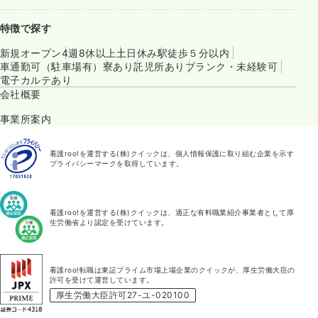
特徴で探す
新規オープン
4週8休以上
土日休み
駅徒歩５分以内
車通勤可（駐車場有）
寮あり
託児所あり
ブランク・未経験可
電子カルテあり
会社概要
事業所案内
看護roo!を運営する(株)クイックは、個人情報保護に取り組む企業を示す
プライバシーマークを取得しています。
看護roo!を運営する(株)クイックは、適正な有料職業紹介事業者として厚
生労働省より認定を受けています。
看護roo!転職は東証プライム市場上場企業のクイックが、厚生労働大臣の
許可を受けて運営しています。
厚生労働大臣許可27-ユ-020100