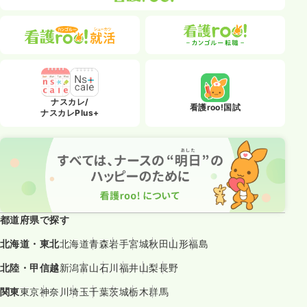
ナスカレ/
看護roo!国試
ナスカレPlus+
都道府県で探す
北海道・東北
北海道
青森
岩手
宮城
秋田
山形
福島
北陸・甲信越
新潟
富山
石川
福井
山梨
長野
関東
東京
神奈川
埼玉
千葉
茨城
栃木
群馬