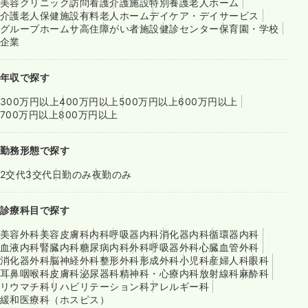
美容クリニック
訪問看護
介護施設
特別養護老人ホーム
介護老人保健施設
有料老人ホーム
デイケア・デイサービス
グループホーム
サ高住
障がい者施設
健診センター
保育園・学校
企業
年収で探す
300万円以上
400万円以上
500万円以上
600万円以上
700万円以上
800万円以上
勤務形態で探す
2交代
3交代
日勤のみ
夜勤のみ
診療科目で探す
美容外科
美容皮膚科
内科
呼吸器内科
消化器内科
循環器内科
血液内科
腎臓内科
糖尿病内科
外科
呼吸器外科
心臓血管外科
消化器外科
脳神経外科
整形外科
形成外科
小児科
産婦人科
眼科
耳鼻咽喉科
皮膚科
泌尿器科
精神科・心療内科
放射線科
麻酔科
リウマチ科
リハビリテーション科
アレルギー科
緩和医療科（ホスピス）