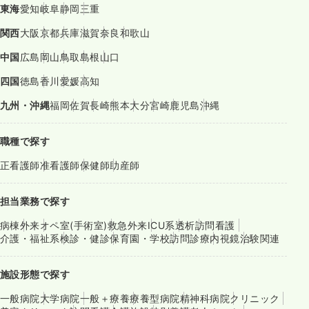
東海
愛知
岐阜
静岡
三重
関西
大阪
京都
兵庫
滋賀
奈良
和歌山
中国
広島
岡山
鳥取
島根
山口
四国
徳島
香川
愛媛
高知
九州・沖縄
福岡
佐賀
長崎
熊本
大分
宮崎
鹿児島
沖縄
職種で探す
正看護師
准看護師
保健師
助産師
担当業務で探す
病棟
外来
オペ室(手術室)
救急外来
ICU系
透析
訪問看護
介護・福祉系
検診・健診
保育園・学校
訪問診療
内視鏡
治験関連
施設形態で探す
一般病院
大学病院
一般＋療養
療養型病院
精神科病院
クリニック