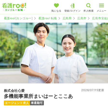
気になる
登録/ログイン
求人検索
メニュー
看護roo![カンゴルー]
看護roo! 転職
広島県
広島市
広島市安佐
2026/07/15更新
株式会社心愛
多機能事業所まいはーとここあ
エージェント求人
車通勤可