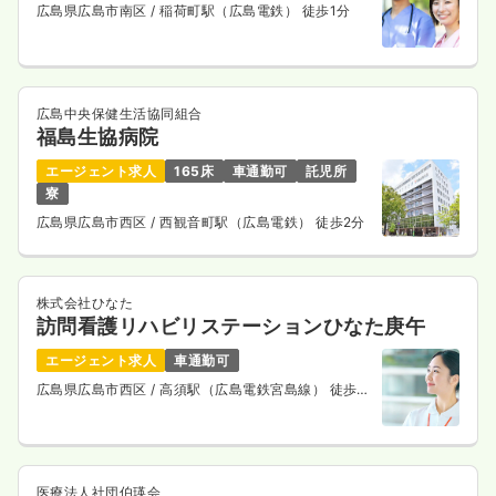
広島県広島市南区
/ 稲荷町駅（広島電鉄） 徒歩1分
広島中央保健生活協同組合
福島生協病院
エージェント求人
165床
車通勤可
託児所
寮
広島県広島市西区
/ 西観音町駅（広島電鉄） 徒歩2分
株式会社ひなた
訪問看護リハビリステーションひなた庚午
エージェント求人
車通勤可
広島県広島市西区
/ 高須駅（広島電鉄宮島線） 徒歩5
分
医療法人社団伯瑛会