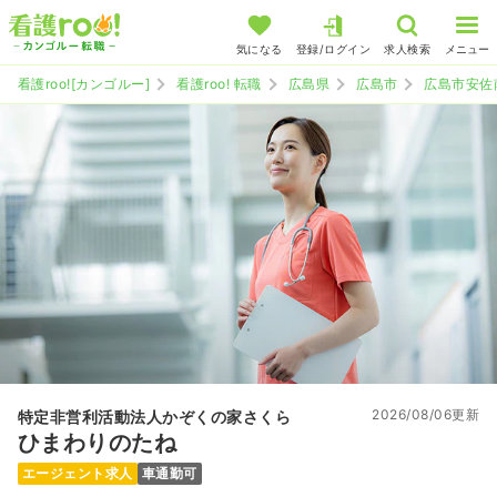
気になる
登録/ログイン
求人検索
メニュー
看護roo![カンゴルー]
看護roo! 転職
広島県
広島市
広島市安佐
2026/08/06更新
特定非営利活動法人かぞくの家さくら
ひまわりのたね
エージェント求人
車通勤可