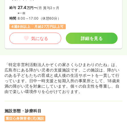
27.4
給与
万円〜
/月
賞与2ヶ月
※一例
時間
8:00～17:00
（休憩60分）
4週8休以上
月給27万円以上可
気になる
詳細を見る
「特定非営利活動法人かぞくの家さくらひまわりのたね」は、
広島市にある障がい児者の支援施設です。この施設は、障がい
のある子どもたちの育成と成人後の生活サポートを一貫して行
っています。日中一時支援と短期入所の事業所として、18歳未
満の障がい児を対象にしています。個々の自主性を尊重し、自
由で楽しい環境作りを心がけております。
施設形態・診療科目
重症心身障害者(児)施設