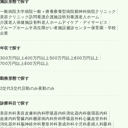
施設形態で探す
一般病院
大学病院
一般＋療養
療養型病院
精神科病院
クリニック
美容クリニック
訪問看護
介護施設
特別養護老人ホーム
介護老人保健施設
有料老人ホーム
デイケア・デイサービス
グループホーム
サ高住
障がい者施設
健診センター
保育園・学校
企業
年収で探す
300万円以上
400万円以上
500万円以上
600万円以上
700万円以上
800万円以上
勤務形態で探す
2交代
3交代
日勤のみ
夜勤のみ
診療科目で探す
美容外科
美容皮膚科
内科
呼吸器内科
消化器内科
循環器内科
血液内科
腎臓内科
糖尿病内科
外科
呼吸器外科
心臓血管外科
消化器外科
脳神経外科
整形外科
形成外科
小児科
産婦人科
眼科