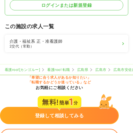
ログインまたは新規登録
この施設の求人一覧
介護・福祉系
正・准看護師
2交代（常勤）
看護roo![カンゴルー]
看護roo! 転職
広島県
広島市
広島市安佐
「希望に合う求人があるか知りたい」
「転職するかどうか迷っている」など
お気軽にご相談ください
登録して相談してみる