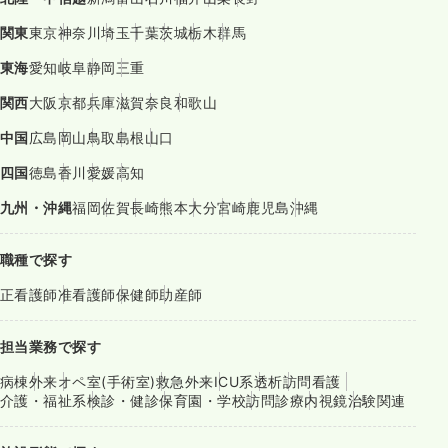
関東
東京
神奈川
埼玉
千葉
茨城
栃木
群馬
東海
愛知
岐阜
静岡
三重
関西
大阪
京都
兵庫
滋賀
奈良
和歌山
中国
広島
岡山
鳥取
島根
山口
四国
徳島
香川
愛媛
高知
九州・沖縄
福岡
佐賀
長崎
熊本
大分
宮崎
鹿児島
沖縄
職種で探す
正看護師
准看護師
保健師
助産師
担当業務で探す
病棟
外来
オペ室(手術室)
救急外来
ICU系
透析
訪問看護
介護・福祉系
検診・健診
保育園・学校
訪問診療
内視鏡
治験関連