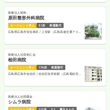
医療法人昭和
原田整形外科病院
エージェント求人
51床
車通勤可
広島県広島市安佐南区
/ 上安駅（広島高速交通アスト
ラムライン） 徒歩7分
医療法人社団初仁会
桧田病院
エージェント求人
174床
車通勤可
広島県広島市佐伯区
/ 佐伯区役所前駅（広島電鉄宮島
線） 徒歩6分
医療法人社団曙会
シムラ病院
エージェント求人
117床
7:1
電子カルテ