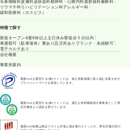
耳鼻咽喉科
皮膚科
泌尿器科
精神科・心療内科
放射線科
麻酔科
リウマチ科
リハビリテーション科
アレルギー科
緩和医療科（ホスピス）
特徴で探す
新規オープン
4週8休以上
土日休み
駅徒歩５分以内
車通勤可（駐車場有）
寮あり
託児所あり
ブランク・未経験可
電子カルテあり
会社概要
事業所案内
看護roo!を運営する(株)クイックは、個人情報保護に取り組む企業を示す
プライバシーマークを取得しています。
看護roo!を運営する(株)クイックは、適正な有料職業紹介事業者として厚
生労働省より認定を受けています。
看護roo!転職は東証プライム市場上場企業のクイックが、厚生労働大臣の