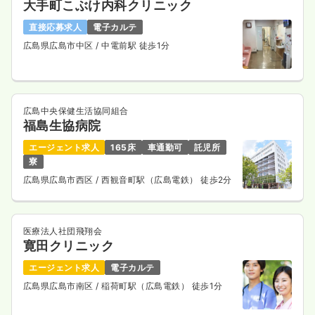
大手町こぶけ内科クリニック
直接応募求人
電子カルテ
広島県広島市中区
/ 中電前駅 徒歩1分
広島中央保健生活協同組合
福島生協病院
エージェント求人
165床
車通勤可
託児所
寮
広島県広島市西区
/ 西観音町駅（広島電鉄） 徒歩2分
医療法人社団飛翔会
寛田クリニック
エージェント求人
電子カルテ
広島県広島市南区
/ 稲荷町駅（広島電鉄） 徒歩1分