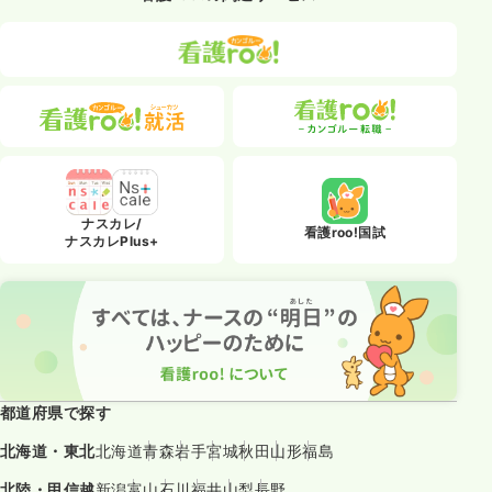
ナスカレ/
看護roo!国試
ナスカレPlus+
都道府県で探す
北海道・東北
北海道
青森
岩手
宮城
秋田
山形
福島
北陸・甲信越
新潟
富山
石川
福井
山梨
長野