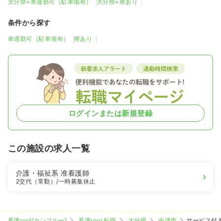
大分県×車通勤可（駐車場有）
大分県×寮あり
条件から探す
車通勤可（駐車場有）
寮あり
ログインまたは新規登録
この施設の求人一覧
介護・福祉系
准看護師
2交代（常勤）
/一時募集休止
看護roo![カンゴルー]
看護roo! 転職
大分県
中津市
サービス付