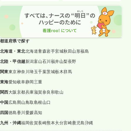
都道府県で探す
北海道・東北
北海道
青森
岩手
宮城
秋田
山形
福島
北陸・甲信越
新潟
富山
石川
福井
山梨
長野
関東
東京
神奈川
埼玉
千葉
茨城
栃木
群馬
東海
愛知
岐阜
静岡
三重
関西
大阪
京都
兵庫
滋賀
奈良
和歌山
中国
広島
岡山
鳥取
島根
山口
四国
徳島
香川
愛媛
高知
九州・沖縄
福岡
佐賀
長崎
熊本
大分
宮崎
鹿児島
沖縄