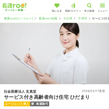
気になる
登録/ログイン
求人検索
メニュー
看護roo![カンゴルー]
看護roo! 転職
大分県
中津市
サービス付
2026/03/17更新
社会医療法人 玄真堂
サービス付き高齢者向け住宅 ひだまり
エージェント求人
寮
車通勤可