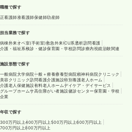
職種で探す
正看護師
准看護師
保健師
助産師
担当業務で探す
病棟
外来
オペ室(手術室)
救急外来
ICU系
透析
訪問看護
介護・福祉系
検診・健診
保育園・学校
訪問診療
内視鏡
治験関連
施設形態で探す
一般病院
大学病院
一般＋療養
療養型病院
精神科病院
クリニック
美容クリニック
訪問看護
介護施設
特別養護老人ホーム
介護老人保健施設
有料老人ホーム
デイケア・デイサービス
グループホーム
サ高住
障がい者施設
健診センター
保育園・学校
企業
年収で探す
300万円以上
400万円以上
500万円以上
600万円以上
700万円以上
800万円以上