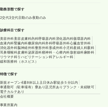
勤務形態で探す
2交代
3交代
日勤のみ
夜勤のみ
診療科目で探す
美容外科
美容皮膚科
内科
呼吸器内科
消化器内科
循環器内科
血液内科
腎臓内科
糖尿病内科
外科
呼吸器外科
心臓血管外科
消化器外科
脳神経外科
整形外科
形成外科
小児科
産婦人科
眼科
耳鼻咽喉科
皮膚科
泌尿器科
精神科・心療内科
放射線科
麻酔科
リウマチ科
リハビリテーション科
アレルギー科
緩和医療科（ホスピス）
特徴で探す
新規オープン
4週8休以上
土日休み
駅徒歩５分以内
車通勤可（駐車場有）
寮あり
託児所あり
ブランク・未経験可
電子カルテあり
会社概要
事業所案内