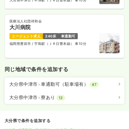
大分県中津市
/ 中津駅（ＪＲ日豊本線） 車10分
医療法人社団祥和会
大川病院
エージェント求人
240床
車通勤可
福岡県豊前市
/ 宇島駅（ＪＲ日豊本線） 車10分
同じ地域で条件を追加する
大分県中津市
×
車通勤可（駐車場有）
47
大分県中津市
×
寮あり
12
大分県で条件を追加する