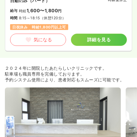
日勤のみ（パート）
1,600〜1,800
給与
時給
円
時間
8:15～18:15
（休憩120分）
日祝休み
時給1,800円以上可
気になる
詳細を見る
２０２４年に開院したあたらしいクリニックです。
駐車場も職員専用を完備しております。
予約システム使用により、患者対応もスムーズに可能です。