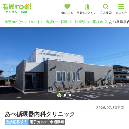
気になる
登録/ログイン
求人検索
メニュー
看護roo![カンゴルー]
看護roo! 転職
静岡県
藤枝市
あべ循環器
2026/07/30更新
あべ循環器内科クリニック
直接応募求人
電子カルテ
車通勤可