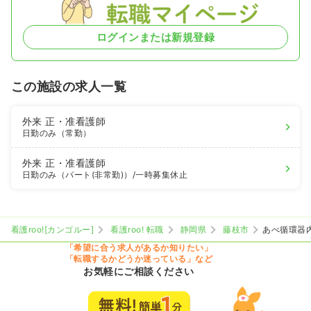
ログインまたは新規登録
この施設の求人一覧
外来
正・准看護師
日勤のみ（常勤）
外来
正・准看護師
日勤のみ（パート(非常勤)）
/一時募集休止
看護roo![カンゴルー]
看護roo! 転職
静岡県
藤枝市
あべ循環器
「希望に合う求人があるか知りたい」
「転職するかどうか迷っている」など
お気軽にご相談ください