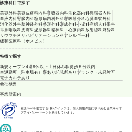
診療科目で探す
美容外科
美容皮膚科
内科
呼吸器内科
消化器内科
循環器内科
血液内科
腎臓内科
糖尿病内科
外科
呼吸器外科
心臓血管外科
消化器外科
脳神経外科
整形外科
形成外科
小児科
産婦人科
眼科
耳鼻咽喉科
皮膚科
泌尿器科
精神科・心療内科
放射線科
麻酔科
リウマチ科
リハビリテーション科
アレルギー科
緩和医療科（ホスピス）
特徴で探す
新規オープン
4週8休以上
土日休み
駅徒歩５分以内
車通勤可（駐車場有）
寮あり
託児所あり
ブランク・未経験可
電子カルテあり
会社概要
事業所案内
看護roo!を運営する(株)クイックは、個人情報保護に取り組む企業を示す
プライバシーマークを取得しています。