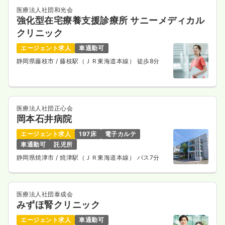
医療法人社団和光会
強化型在宅療養支援診療所 サニーメディカル
クリニック
エージェント求人
車通勤可
静岡県藤枝市
/ 藤枝駅（ＪＲ東海道本線） 徒歩8分
医療法人社団正心会
岡本石井病院
エージェント求人
197床
電子カルテ
車通勤可
託児所
静岡県焼津市
/ 焼津駅（ＪＲ東海道本線） バス7分
医療法人社団泰成会
みずほ腎クリニック
エージェント求人
車通勤可