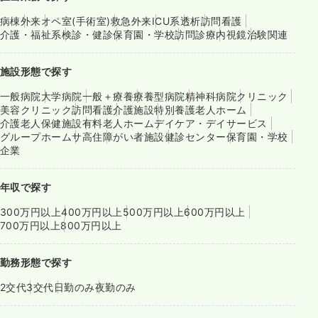
病棟
外来
オペ室(手術室)
救急外来
ICU系
透析
訪問看護
介護・福祉系
検診・健診
保育園・学校
訪問診療
内視鏡
治験関連
施設形態で探す
一般病院
大学病院
一般＋療養
療養型病院
精神科病院
クリニック
美容クリニック
訪問看護
介護施設
特別養護老人ホーム
介護老人保健施設
有料老人ホーム
デイケア・デイサービス
グループホーム
サ高住
障がい者施設
健診センター
保育園・学校
企業
年収で探す
300万円以上
400万円以上
500万円以上
600万円以上
700万円以上
800万円以上
勤務形態で探す
2交代
3交代
日勤のみ
夜勤のみ