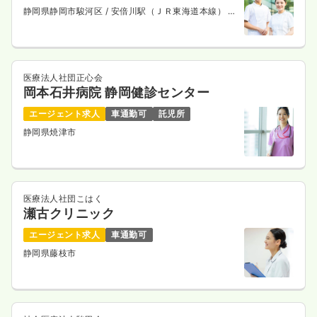
静岡県静岡市駿河区
/ 安倍川駅（ＪＲ東海道本線） 徒
歩2分
医療法人社団正心会
岡本石井病院 静岡健診センター
エージェント求人
車通勤可
託児所
静岡県焼津市
医療法人社団こはく
瀬古クリニック
エージェント求人
車通勤可
静岡県藤枝市