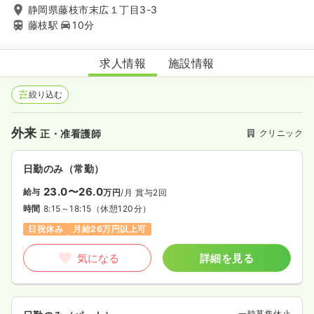
静岡県藤枝市末広１丁目3-3
藤枝駅
10分
あべ循環器内科クリニック
求人情報
施設情報
絞り込む
外来
クリニック
正・准看護師
日勤のみ（常勤）
23.0〜26.0
給与
万円
/月
賞与2回
時間
8:15～18:15
（休憩120分）
日祝休み
月給26万円以上可
気になる
詳細を見る
一時募集休止