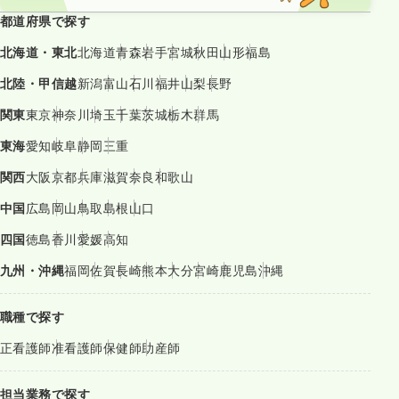
都道府県で探す
北海道・東北
北海道
青森
岩手
宮城
秋田
山形
福島
北陸・甲信越
新潟
富山
石川
福井
山梨
長野
関東
東京
神奈川
埼玉
千葉
茨城
栃木
群馬
東海
愛知
岐阜
静岡
三重
関西
大阪
京都
兵庫
滋賀
奈良
和歌山
中国
広島
岡山
鳥取
島根
山口
四国
徳島
香川
愛媛
高知
九州・沖縄
福岡
佐賀
長崎
熊本
大分
宮崎
鹿児島
沖縄
職種で探す
正看護師
准看護師
保健師
助産師
担当業務で探す