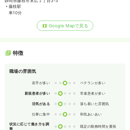
静岡県藤枝市末広１丁目3-3
藤枝駅
車10分
Google Mapで見る
特徴
職場の雰囲気
0
1
2
3
4
若手が多い
ベテランが多い
0
1
2
3
4
新規患者が多い
常連患者が多い
0
1
2
3
4
活気がある
落ち着いた雰囲気
0
1
2
3
4
仕事に集中
和気あいあい
状況に応じて働き方を調
0
1
2
3
4
既定の勤務時間を重視
整