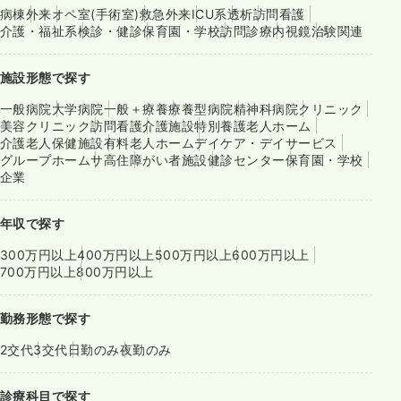
病棟
外来
オペ室(手術室)
救急外来
ICU系
透析
訪問看護
介護・福祉系
検診・健診
保育園・学校
訪問診療
内視鏡
治験関連
施設形態で探す
一般病院
大学病院
一般＋療養
療養型病院
精神科病院
クリニック
美容クリニック
訪問看護
介護施設
特別養護老人ホーム
介護老人保健施設
有料老人ホーム
デイケア・デイサービス
グループホーム
サ高住
障がい者施設
健診センター
保育園・学校
企業
年収で探す
300万円以上
400万円以上
500万円以上
600万円以上
700万円以上
800万円以上
勤務形態で探す
2交代
3交代
日勤のみ
夜勤のみ
診療科目で探す