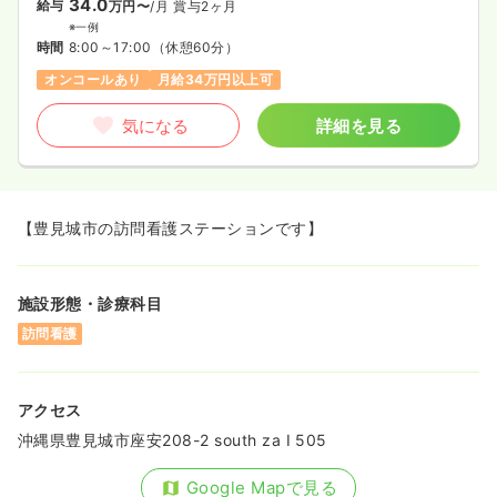
34.0
給与
万円〜
/月
賞与2ヶ月
※一例
時間
8:00～17:00
（休憩60分）
オンコールあり
月給34万円以上可
気になる
詳細を見る
【豊見城市の訪問看護ステーションです】
施設形態・診療科目
訪問看護
アクセス
沖縄県豊見城市座安208-2 south za I 505
Google Mapで見る