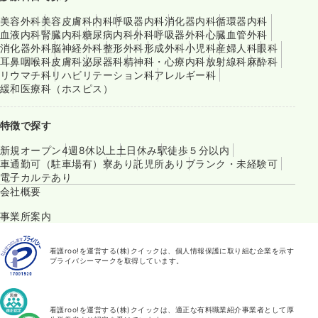
美容外科
美容皮膚科
内科
呼吸器内科
消化器内科
循環器内科
血液内科
腎臓内科
糖尿病内科
外科
呼吸器外科
心臓血管外科
消化器外科
脳神経外科
整形外科
形成外科
小児科
産婦人科
眼科
耳鼻咽喉科
皮膚科
泌尿器科
精神科・心療内科
放射線科
麻酔科
リウマチ科
リハビリテーション科
アレルギー科
緩和医療科（ホスピス）
特徴で探す
新規オープン
4週8休以上
土日休み
駅徒歩５分以内
車通勤可（駐車場有）
寮あり
託児所あり
ブランク・未経験可
電子カルテあり
会社概要
事業所案内
看護roo!を運営する(株)クイックは、個人情報保護に取り組む企業を示す
プライバシーマークを取得しています。
看護roo!を運営する(株)クイックは、適正な有料職業紹介事業者として厚