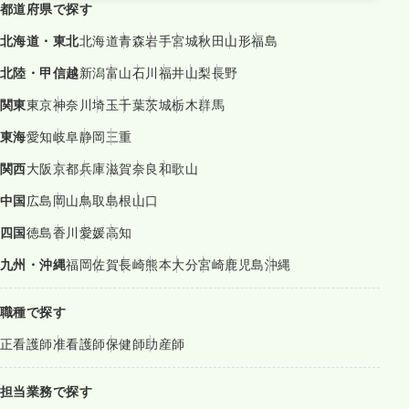
都道府県で探す
北海道・東北
北海道
青森
岩手
宮城
秋田
山形
福島
北陸・甲信越
新潟
富山
石川
福井
山梨
長野
関東
東京
神奈川
埼玉
千葉
茨城
栃木
群馬
東海
愛知
岐阜
静岡
三重
関西
大阪
京都
兵庫
滋賀
奈良
和歌山
中国
広島
岡山
鳥取
島根
山口
四国
徳島
香川
愛媛
高知
九州・沖縄
福岡
佐賀
長崎
熊本
大分
宮崎
鹿児島
沖縄
職種で探す
正看護師
准看護師
保健師
助産師
担当業務で探す