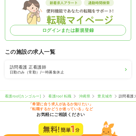
ログインまたは新規登録
この施設の求人一覧
訪問看護
正看護師
日勤のみ（常勤）
/一時募集休止
看護roo![カンゴルー]
看護roo! 転職
沖縄県
豊見城市
訪問看護
「希望に合う求人があるか知りたい」
「転職するかどうか迷っている」など
お気軽にご相談ください