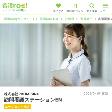
気になる
登録/ログイン
求人検索
メニュー
看護roo![カンゴルー]
看護roo! 転職
沖縄県
豊見城市
訪問看護
2026/04/01更新
株式会社PROMISING
訪問看護ステーションEN
エージェント求人