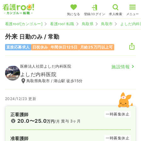
気になる
登録/ログイン
求人検索
メニュー
看護roo![カンゴルー]
看護roo! 転職
鳥取県
鳥取市
よしだ内科
外来
日勤のみ / 常勤
直接応募求人
日祝休み
年間休日125日
月給25万円以上可
医療法人社団よしだ内科医院
施設情報
よしだ内科医院
鳥取県鳥取市 / 湖山駅 徒歩15分
2024/12/23 更新
正看護師
一時募集休止
20.0〜25.0
賞与 3ヶ月
万円
/月
准看護師
一時募集休止