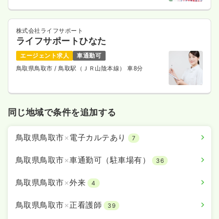
株式会社ライフサポート
ライフサポートひなた
エージェント求人
車通勤可
鳥取県鳥取市
/ 鳥取駅（ＪＲ山陰本線） 車8分
同じ地域で条件を追加する
鳥取県鳥取市
×
電子カルテあり
7
鳥取県鳥取市
×
車通勤可（駐車場有）
36
鳥取県鳥取市
×
外来
4
鳥取県鳥取市
×
正看護師
39