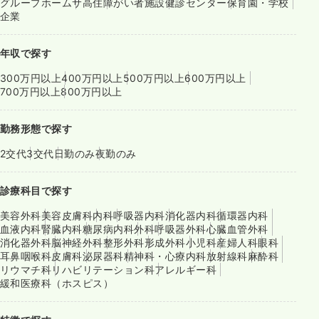
グループホーム
サ高住
障がい者施設
健診センター
保育園・学校
企業
年収で探す
300万円以上
400万円以上
500万円以上
600万円以上
700万円以上
800万円以上
勤務形態で探す
2交代
3交代
日勤のみ
夜勤のみ
診療科目で探す
美容外科
美容皮膚科
内科
呼吸器内科
消化器内科
循環器内科
血液内科
腎臓内科
糖尿病内科
外科
呼吸器外科
心臓血管外科
消化器外科
脳神経外科
整形外科
形成外科
小児科
産婦人科
眼科
耳鼻咽喉科
皮膚科
泌尿器科
精神科・心療内科
放射線科
麻酔科
リウマチ科
リハビリテーション科
アレルギー科
緩和医療科（ホスピス）