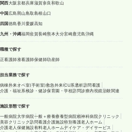
関西
大阪
京都
兵庫
滋賀
奈良
和歌山
中国
広島
岡山
鳥取
島根
山口
四国
徳島
香川
愛媛
高知
九州・沖縄
福岡
佐賀
長崎
熊本
大分
宮崎
鹿児島
沖縄
職種で探す
正看護師
准看護師
保健師
助産師
担当業務で探す
病棟
外来
オペ室(手術室)
救急外来
ICU系
透析
訪問看護
介護・福祉系
検診・健診
保育園・学校
訪問診療
内視鏡
治験関連
施設形態で探す
一般病院
大学病院
一般＋療養
療養型病院
精神科病院
クリニック
美容クリニック
訪問看護
介護施設
特別養護老人ホーム
介護老人保健施設
有料老人ホーム
デイケア・デイサービス