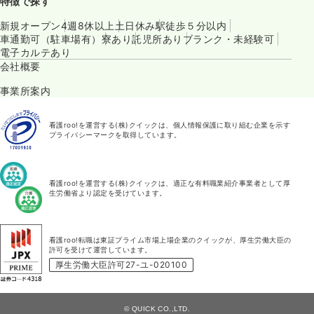
特徴で探す
新規オープン
4週8休以上
土日休み
駅徒歩５分以内
車通勤可（駐車場有）
寮あり
託児所あり
ブランク・未経験可
電子カルテあり
会社概要
事業所案内
看護roo!を運営する(株)クイックは、個人情報保護に取り組む企業を示す
プライバシーマークを取得しています。
看護roo!を運営する(株)クイックは、適正な有料職業紹介事業者として厚
生労働省より認定を受けています。
看護roo!転職は東証プライム市場上場企業のクイックが、厚生労働大臣の
許可を受けて運営しています。
厚生労働大臣許可27-ユ-020100
© QUICK CO.,LTD.