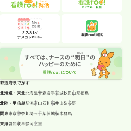
ナスカレ/
看護roo!国試
ナスカレPlus+
都道府県で探す
北海道・東北
北海道
青森
岩手
宮城
秋田
山形
福島
北陸・甲信越
新潟
富山
石川
福井
山梨
長野
関東
東京
神奈川
埼玉
千葉
茨城
栃木
群馬
東海
愛知
岐阜
静岡
三重