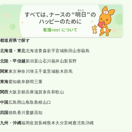
都道府県で探す
北海道・東北
北海道
青森
岩手
宮城
秋田
山形
福島
北陸・甲信越
新潟
富山
石川
福井
山梨
長野
関東
東京
神奈川
埼玉
千葉
茨城
栃木
群馬
東海
愛知
岐阜
静岡
三重
関西
大阪
京都
兵庫
滋賀
奈良
和歌山
中国
広島
岡山
鳥取
島根
山口
四国
徳島
香川
愛媛
高知
九州・沖縄
福岡
佐賀
長崎
熊本
大分
宮崎
鹿児島
沖縄