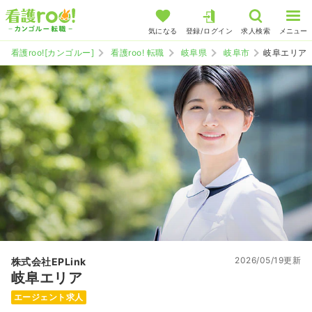
気になる
登録/ログイン
求人検索
メニュー
看護roo![カンゴルー]
看護roo! 転職
岐阜県
岐阜市
岐阜エリア
2026/05/19更新
株式会社EPLink
岐阜エリア
エージェント求人