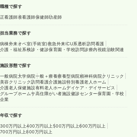
職種で探す
正看護師
准看護師
保健師
助産師
担当業務で探す
病棟
外来
オペ室(手術室)
救急外来
ICU系
透析
訪問看護
介護・福祉系
検診・健診
保育園・学校
訪問診療
内視鏡
治験関連
施設形態で探す
一般病院
大学病院
一般＋療養
療養型病院
精神科病院
クリニック
美容クリニック
訪問看護
介護施設
特別養護老人ホーム
介護老人保健施設
有料老人ホーム
デイケア・デイサービス
グループホーム
サ高住
障がい者施設
健診センター
保育園・学校
企業
年収で探す
300万円以上
400万円以上
500万円以上
600万円以上
700万円以上
800万円以上