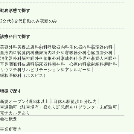
勤務形態で探す
2交代
3交代
日勤のみ
夜勤のみ
診療科目で探す
美容外科
美容皮膚科
内科
呼吸器内科
消化器内科
循環器内科
血液内科
腎臓内科
糖尿病内科
外科
呼吸器外科
心臓血管外科
消化器外科
脳神経外科
整形外科
形成外科
小児科
産婦人科
眼科
耳鼻咽喉科
皮膚科
泌尿器科
精神科・心療内科
放射線科
麻酔科
リウマチ科
リハビリテーション科
アレルギー科
緩和医療科（ホスピス）
特徴で探す
新規オープン
4週8休以上
土日休み
駅徒歩５分以内
車通勤可（駐車場有）
寮あり
託児所あり
ブランク・未経験可
電子カルテあり
会社概要
事業所案内