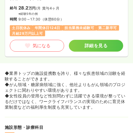
28.2
給与
万円
/月
賞与4ヶ月
※経験5年の例
時間
9:00～17:30
（休憩60分）
土日祝休み
年間休日124日
担当業務未経験可
第二新卒可
月給29万円以上可
気になる
詳細を見る
◆業界トップの施設提携数を誇り、様々な疾患領域の治験を経
験することができます。
◆がん領域・糖尿病領域に強く、他社よりもがん領域のプロジ
ェクトに関わりやすい環境があります。
◆女性役員の登用など性別問わずに活躍できる環境が整ってい
るだけではなく、ワークライフバランスの実現のために育児休
業制度などの福利厚生制度も充実しています。
施設形態・診療科目