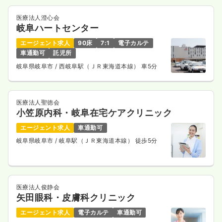
医療法人澄心会
岐阜ハートセンター
エージェント求人
90床
7:1
電子カルテ
車通勤可
託児所
岐阜県岐阜市
/ 西岐阜駅（ＪＲ東海道本線） 車5分
医療法人聖徳会
小笠原内科・岐阜在宅ケアクリニック
エージェント求人
車通勤可
岐阜県岐阜市
/ 岐阜駅（ＪＲ東海道本線） 徒歩5分
医療法人俊静会
矢田眼科・皮膚科クリニック
エージェント求人
電子カルテ
車通勤可