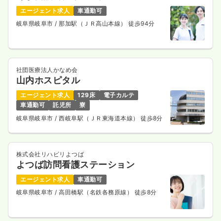
エージェント求人
車通勤可
岐阜県岐阜市
/ 那加駅（ＪＲ高山本線） 徒歩94分
社団医療法人かなめ会
山内ホスピタル
エージェント求人
129床
電子カルテ
車通勤可
託児所
寮
岐阜県岐阜市
/ 西岐阜駅（ＪＲ東海道本線） 徒歩8分
株式会社リハビリよつば
よつば訪問看護ステーション
エージェント求人
車通勤可
岐阜県岐阜市
/ 高田橋駅（名鉄各務原線） 徒歩8分