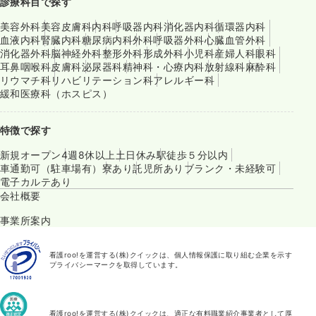
診療科目で探す
美容外科
美容皮膚科
内科
呼吸器内科
消化器内科
循環器内科
血液内科
腎臓内科
糖尿病内科
外科
呼吸器外科
心臓血管外科
消化器外科
脳神経外科
整形外科
形成外科
小児科
産婦人科
眼科
耳鼻咽喉科
皮膚科
泌尿器科
精神科・心療内科
放射線科
麻酔科
リウマチ科
リハビリテーション科
アレルギー科
緩和医療科（ホスピス）
特徴で探す
新規オープン
4週8休以上
土日休み
駅徒歩５分以内
車通勤可（駐車場有）
寮あり
託児所あり
ブランク・未経験可
電子カルテあり
会社概要
事業所案内
看護roo!を運営する(株)クイックは、個人情報保護に取り組む企業を示す
プライバシーマークを取得しています。
看護roo!を運営する(株)クイックは、適正な有料職業紹介事業者として厚