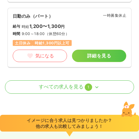
一時募集休止
日勤のみ（パート）
1,200〜1,300
給与
時給
円
時間
9:00～18:00
（休憩60分）
土日休み
時給1,300円以上可
気になる
詳細を見る
その他
その他介護施設
正看護師
すべての求人を見る
1
一時募集休止
日勤のみ（パート）
1,200〜1,300
給与
時給
円
時間
9:00～18:00
（休憩60分）
イメージに合う求人は見つかりましたか？
他の求人も比較してみましょう！
土日祝休み
時給1,300円以上可