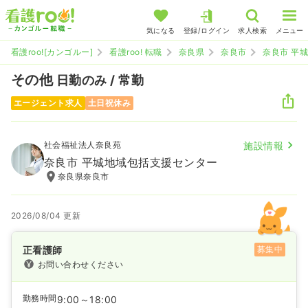
気になる
登録/ログイン
求人検索
メニュー
看護roo![カンゴルー]
看護roo! 転職
奈良県
奈良市
奈良市 平
その他
日勤のみ / 常勤
エージェント求人
土日祝休み
社会福祉法人奈良苑
施設情報
奈良市 平城地域包括支援センター
奈良県奈良市
2026/08/04 更新
正看護師
募集中
お問い合わせください
勤務時間
9:00～18:00