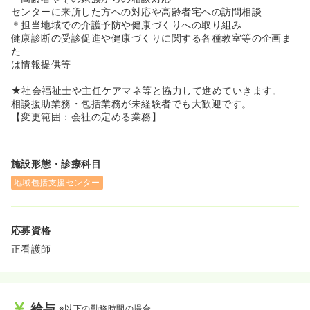
◆単身用の入居可能住宅が用意されており、遠方からの転
センターに来所した方への対応や高齢者宅への訪問相談
職や一人暮らしを始める方を応援しています！
＊担当地域での介護予防や健康づくりへの取り組み
健康診断の受診促進や健康づくりに関する各種教室等の企画ま
た
は情報提供等
★社会福祉士や主任ケアマネ等と協力して進めていきます。
相談援助業務・包括業務が未経験者でも大歓迎です。
【変更範囲：会社の定める業務】
施設形態・診療科目
地域包括支援センター
応募資格
正看護師
給与
※以下の勤務時間の場合