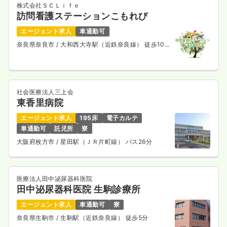
株式会社ＳＣＬｉｆｅ
訪問看護ステーションこもれび
エージェント求人
車通勤可
奈良県奈良市
/ 大和西大寺駅（近鉄奈良線） 徒歩10
分
社会医療法人三上会
東香里病院
エージェント求人
195床
電子カルテ
車通勤可
託児所
寮
大阪府枚方市
/ 星田駅（ＪＲ片町線） バス26分
医療法人田中泌尿器科医院
田中泌尿器科医院 生駒診療所
エージェント求人
車通勤可
寮
奈良県生駒市
/ 生駒駅（近鉄奈良線） 徒歩5分