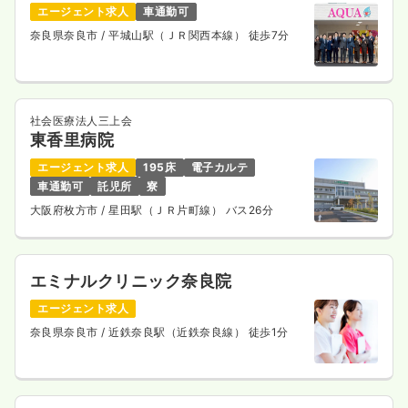
エージェント求人
車通勤可
奈良県奈良市
/ 平城山駅（ＪＲ関西本線） 徒歩7分
社会医療法人三上会
東香里病院
エージェント求人
195床
電子カルテ
車通勤可
託児所
寮
大阪府枚方市
/ 星田駅（ＪＲ片町線） バス26分
エミナルクリニック奈良院
エージェント求人
奈良県奈良市
/ 近鉄奈良駅（近鉄奈良線） 徒歩1分