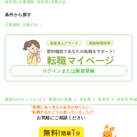
奈良県×正看護師
奈良県×日勤のみ
条件から探す
正看護師
日勤のみ
ログインまたは新規登録
看護roo![カンゴルー]
看護roo! 転職
奈良県
奈良市
奈良市 平
「希望に合う求人があるか知りたい」
「転職するかどうか迷っている」など
お気軽にご相談ください