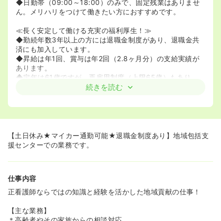
◆日勤帯（09:00～18:00）のみで、固定残業はありませ
ん。メリハリをつけて働きたい方におすすめです。
≪長く安定して働ける充実の福利厚生！≫
◆勤続年数3年以上の方には退職金制度があり、退職金共
済にも加入しています。
◆昇給は年1回、賞与は年2回（2.8ヶ月分）の支給実績が
あります。
◆定年は61歳ですが、再雇用制度（上限65歳）もあり、
長期的なキャリア形成が可能です！
続きを読む
≪手当や制度がしっかり整備されています！≫
◆資格手当（15,000円）や特別職手当（10,000円～
15,000円）など、各種手当が充実しています。
◆条件を満たせば住宅手当（20,000円）の支給もあり、
【土日休み★マイカー通勤可能★退職金制度あり】地域包括支
生活面をサポートします。
援センターでの業務です。
◆産前産後休暇や育児休業の取得実績もあり、ライフイベ
ントに合わせた働き方も可能です。
仕事内容
≪車通勤可能！通勤に便利です！≫
◆車通勤が可能で、無料駐車場が完備されています。日々
正看護師ならではの知識と経験を活かした地域貢献の仕事！
の通勤の負担を軽減できます。
【主な業務】
≪単身者の方に嬉しい住居サポートがあります！≫
＊高齢者やその家族からの相談対応