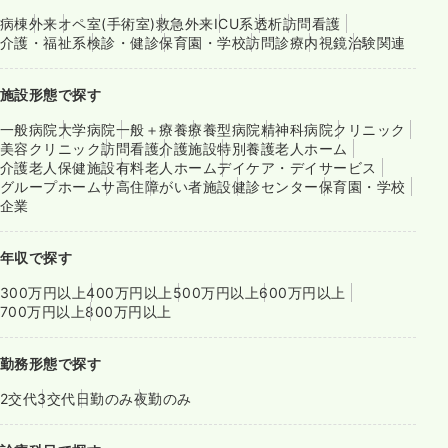
病棟
外来
オペ室(手術室)
救急外来
ICU系
透析
訪問看護
介護・福祉系
検診・健診
保育園・学校
訪問診療
内視鏡
治験関連
施設形態で探す
一般病院
大学病院
一般＋療養
療養型病院
精神科病院
クリニック
美容クリニック
訪問看護
介護施設
特別養護老人ホーム
介護老人保健施設
有料老人ホーム
デイケア・デイサービス
グループホーム
サ高住
障がい者施設
健診センター
保育園・学校
企業
年収で探す
300万円以上
400万円以上
500万円以上
600万円以上
700万円以上
800万円以上
勤務形態で探す
2交代
3交代
日勤のみ
夜勤のみ