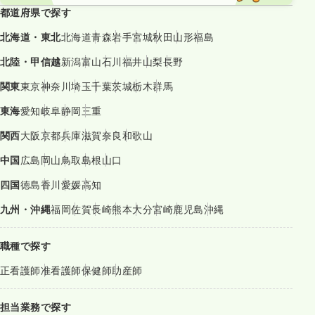
都道府県で探す
北海道・東北
北海道
青森
岩手
宮城
秋田
山形
福島
北陸・甲信越
新潟
富山
石川
福井
山梨
長野
関東
東京
神奈川
埼玉
千葉
茨城
栃木
群馬
東海
愛知
岐阜
静岡
三重
関西
大阪
京都
兵庫
滋賀
奈良
和歌山
中国
広島
岡山
鳥取
島根
山口
四国
徳島
香川
愛媛
高知
九州・沖縄
福岡
佐賀
長崎
熊本
大分
宮崎
鹿児島
沖縄
職種で探す
正看護師
准看護師
保健師
助産師
担当業務で探す