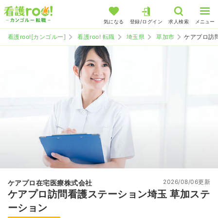
気になる
登録/ログイン
求人検索
メニュー
看護roo![カンゴルー]
看護roo! 転職
埼玉県
草加市
ケアプロ訪
2026/08/06更新
ケアプロ在宅医療株式会社
ケアプロ訪問看護ステーション埼玉 草加ステ
ーション