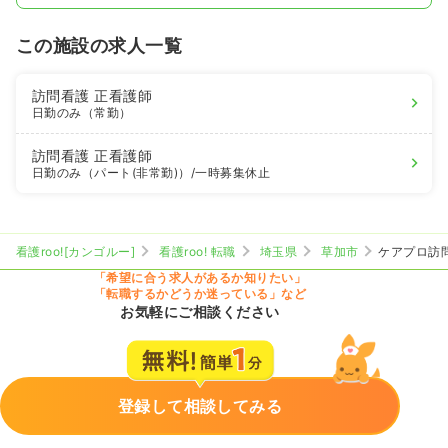
この施設の求人一覧
訪問看護
正看護師
日勤のみ（常勤）
訪問看護
正看護師
日勤のみ（パート(非常勤)）
/一時募集休止
看護roo![カンゴルー]
看護roo! 転職
埼玉県
草加市
ケアプロ訪
「希望に合う求人があるか知りたい」
「転職するかどうか迷っている」など
お気軽にご相談ください
登録して相談してみる