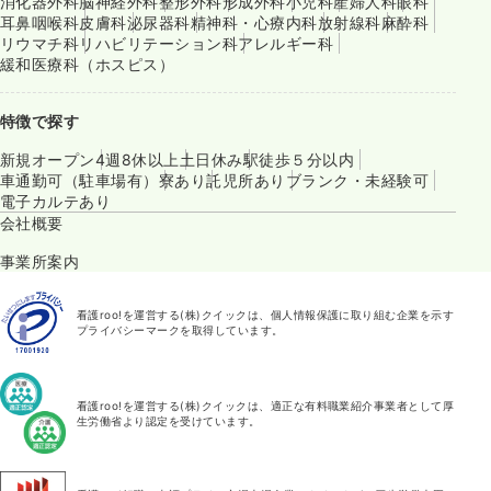
消化器外科
脳神経外科
整形外科
形成外科
小児科
産婦人科
眼科
耳鼻咽喉科
皮膚科
泌尿器科
精神科・心療内科
放射線科
麻酔科
リウマチ科
リハビリテーション科
アレルギー科
緩和医療科（ホスピス）
特徴で探す
新規オープン
4週8休以上
土日休み
駅徒歩５分以内
車通勤可（駐車場有）
寮あり
託児所あり
ブランク・未経験可
電子カルテあり
会社概要
事業所案内
看護roo!を運営する(株)クイックは、個人情報保護に取り組む企業を示す
プライバシーマークを取得しています。
看護roo!を運営する(株)クイックは、適正な有料職業紹介事業者として厚
生労働省より認定を受けています。