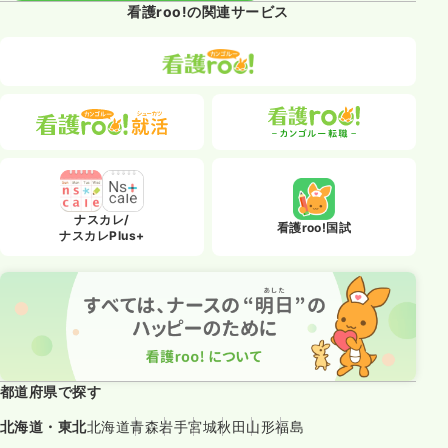
看護roo!の関連サービス
ナスカレ/
看護roo!国試
ナスカレPlus+
都道府県で探す
北海道・東北
北海道
青森
岩手
宮城
秋田
山形
福島