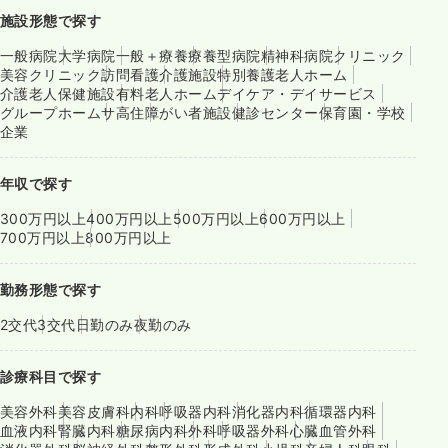
施設形態で探す
一般病院
大学病院
一般＋療養
療養型病院
精神科病院
クリニック
美容クリニック
訪問看護
介護施設
特別養護老人ホーム
介護老人保健施設
有料老人ホーム
デイケア・デイサービス
グループホーム
サ高住
障がい者施設
健診センター
保育園・学校
企業
年収で探す
300万円以上
400万円以上
500万円以上
600万円以上
700万円以上
800万円以上
勤務形態で探す
2交代
3交代
日勤のみ
夜勤のみ
診療科目で探す
美容外科
美容皮膚科
内科
呼吸器内科
消化器内科
循環器内科
血液内科
腎臓内科
糖尿病内科
外科
呼吸器外科
心臓血管外科