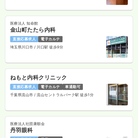
医療法人 知命館
金山町たたら内科
直接応募求人
電子カルテ
埼玉県川口市
/ 川口駅 徒歩9分
ねもと内科クリニック
直接応募求人
電子カルテ
車通勤可
千葉県流山市
/ 流山セントラルパーク駅 徒歩1分
医療法人社団康順会
丹羽眼科