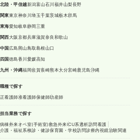
北陸・甲信越
新潟
富山
石川
福井
山梨
長野
関東
東京
神奈川
埼玉
千葉
茨城
栃木
群馬
東海
愛知
岐阜
静岡
三重
関西
大阪
京都
兵庫
滋賀
奈良
和歌山
中国
広島
岡山
鳥取
島根
山口
四国
徳島
香川
愛媛
高知
九州・沖縄
福岡
佐賀
長崎
熊本
大分
宮崎
鹿児島
沖縄
職種で探す
正看護師
准看護師
保健師
助産師
担当業務で探す
病棟
外来
オペ室(手術室)
救急外来
ICU系
透析
訪問看護
介護・福祉系
検診・健診
保育園・学校
訪問診療
内視鏡
治験関連