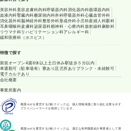
美容外科
美容皮膚科
内科
呼吸器内科
消化器内科
循環器内科
血液内科
腎臓内科
糖尿病内科
外科
呼吸器外科
心臓血管外科
消化器外科
脳神経外科
整形外科
形成外科
小児科
産婦人科
眼科
耳鼻咽喉科
皮膚科
泌尿器科
精神科・心療内科
放射線科
麻酔科
リウマチ科
リハビリテーション科
アレルギー科
緩和医療科（ホスピス）
特徴で探す
新規オープン
4週8休以上
土日休み
駅徒歩５分以内
車通勤可（駐車場有）
寮あり
託児所あり
ブランク・未経験可
電子カルテあり
会社概要
事業所案内
看護roo!を運営する(株)クイックは、個人情報保護に取り組む企業を示す
プライバシーマークを取得しています。
看護roo!を運営する(株)クイックは、適正な有料職業紹介事業者として厚