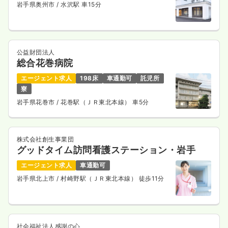
岩手県奥州市
/ 水沢駅 車15分
公益財団法人
総合花巻病院
エージェント求人
198床
車通勤可
託児所
寮
岩手県花巻市
/ 花巻駅（ＪＲ東北本線） 車5分
株式会社創生事業団
グッドタイム訪問看護ステーション・岩手
エージェント求人
車通勤可
岩手県北上市
/ 村崎野駅（ＪＲ東北本線） 徒歩11分
社会福祉法人感謝の心