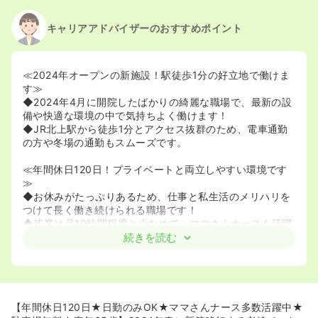
キャリアアドバイザーのおすすめポイント
≪2024年オープンの新施設！駅徒歩1分の好立地で働けま
す≫
◆2024年4月に開院したばかりの綺麗な職場で、最新の設
備や快適な環境の中で気持ちよく働けます！
◆JR北上駅から徒歩1分とアクセス抜群のため、電車通勤
の方や冬場の通勤もスムーズです。
≪年間休日120日！プライベートと両立しやすい環境です
≫
◆お休みがたっぷりあるため、仕事と私生活のメリハリを
つけて長く働き続けられる職場です！
◆残業は月10時間程度と少なめで、ママさんナースも活躍
しており、ご家庭との両立もしやすい雰囲気があります。
続きを読む
◆定年は65歳までとなっており、安定した環境で長くキャ
リアを築きたい方にも最適です。
≪未経験・ブランクOK！安心の教育体制が整っています≫
◆中途入職の方にもプリセプターやOJTがつき、約1ヶ月
【年間休日120日★日勤のみOK★ママさんナース多数活躍中★
間しっかりサポートしてもらえるので安心です！