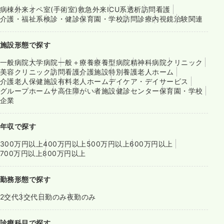
病棟
外来
オペ室(手術室)
救急外来
ICU系
透析
訪問看護
介護・福祉系
検診・健診
保育園・学校
訪問診療
内視鏡
治験関連
施設形態で探す
一般病院
大学病院
一般＋療養
療養型病院
精神科病院
クリニック
美容クリニック
訪問看護
介護施設
特別養護老人ホーム
介護老人保健施設
有料老人ホーム
デイケア・デイサービス
グループホーム
サ高住
障がい者施設
健診センター
保育園・学校
企業
年収で探す
300万円以上
400万円以上
500万円以上
600万円以上
700万円以上
800万円以上
勤務形態で探す
2交代
3交代
日勤のみ
夜勤のみ
診療科目で探す