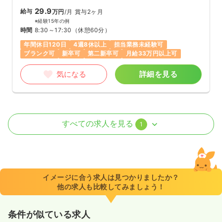
29.9
給与
万円
/月
賞与2ヶ月
※経験15年の例
時間
8:30～17:30
（休憩60分）
年間休日120日
4週8休以上
担当業務未経験可
ブランク可
新卒可
第二新卒可
月給33万円以上可
気になる
詳細を見る
介護・福祉系
一般＋療養
正・准看護師
すべての求人を見る
1
2交代（常勤）
28.9〜33.9
給与
万円
/月
賞与2ヶ月
※一例
イメージに合う求人は見つかりましたか？
時間
8:30～17:30
（休憩60分）
他の求人も比較してみましょう！
年間休日120日
4週8休以上
担当業務未経験可
ブランク可
新卒可
第二新卒可
月給33万円以上可
条件が似ている求人