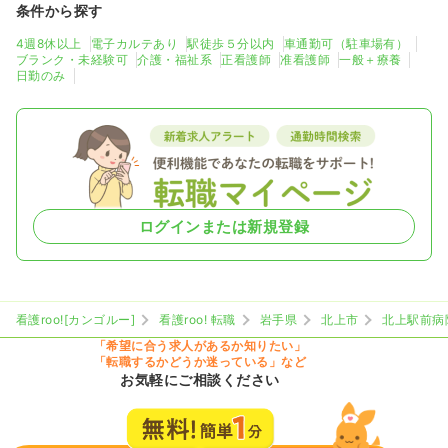
条件から探す
4週8休以上
電子カルテあり
駅徒歩５分以内
車通勤可（駐車場有）
ブランク・未経験可
介護・福祉系
正看護師
准看護師
一般＋療養
日勤のみ
ログインまたは新規登録
看護roo![カンゴルー]
看護roo! 転職
岩手県
北上市
北上駅前病
「希望に合う求人があるか知りたい」
「転職するかどうか迷っている」など
お気軽にご相談ください