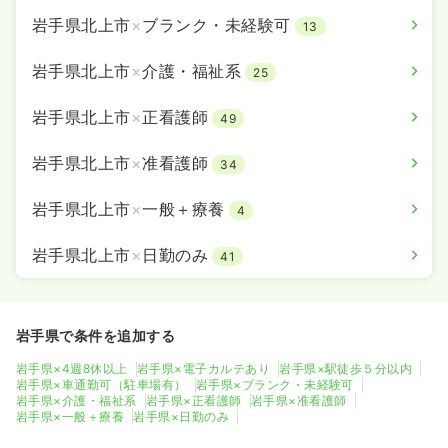
岩手県北上市
×
ブランク・未経験可
13
岩手県北上市
×
介護・福祉系
25
岩手県北上市
×
正看護師
49
岩手県北上市
×
准看護師
34
岩手県北上市
×
一般＋療養
4
岩手県北上市
×
日勤のみ
41
岩手県で条件を追加する
岩手県×4週8休以上
岩手県×電子カルテあり
岩手県×駅徒歩５分以内
岩手県×車通勤可（駐車場有）
岩手県×ブランク・未経験可
岩手県×介護・福祉系
岩手県×正看護師
岩手県×准看護師
岩手県×一般＋療養
岩手県×日勤のみ