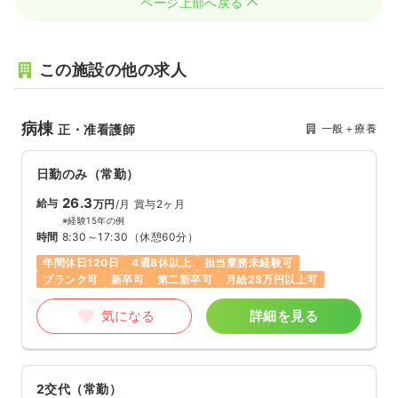
ページ上部へ戻る
この施設の他の求人
病棟
一般＋療養
正・准看護師
日勤のみ（常勤）
26.3
給与
万円
/月
賞与2ヶ月
※経験15年の例
時間
8:30～17:30
（休憩60分）
年間休日120日
4週8休以上
担当業務未経験可
ブランク可
新卒可
第二新卒可
月給28万円以上可
気になる
詳細を見る
2交代（常勤）