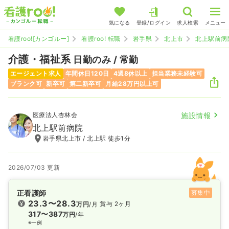
気になる
登録/ログイン
求人検索
メニュー
看護roo![カンゴルー]
看護roo! 転職
岩手県
北上市
北上駅前病
介護・福祉系
日勤のみ / 常勤
エージェント求人
年間休日120日
4週8休以上
担当業務未経験可
ブランク可
新卒可
第二新卒可
月給28万円以上可
医療法人杏林会
施設情報
北上駅前病院
岩手県北上市 / 北上駅 徒歩1分
2026/07/03 更新
正看護師
募集中
23.3〜28.3
賞与 2ヶ月
万円
/月
317〜387
万円
/年
※一例