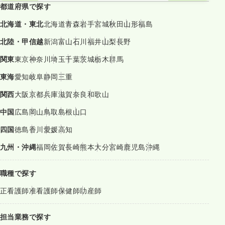
都道府県で探す
北海道・東北
北海道
青森
岩手
宮城
秋田
山形
福島
北陸・甲信越
新潟
富山
石川
福井
山梨
長野
関東
東京
神奈川
埼玉
千葉
茨城
栃木
群馬
東海
愛知
岐阜
静岡
三重
関西
大阪
京都
兵庫
滋賀
奈良
和歌山
中国
広島
岡山
鳥取
島根
山口
四国
徳島
香川
愛媛
高知
九州・沖縄
福岡
佐賀
長崎
熊本
大分
宮崎
鹿児島
沖縄
職種で探す
正看護師
准看護師
保健師
助産師
担当業務で探す