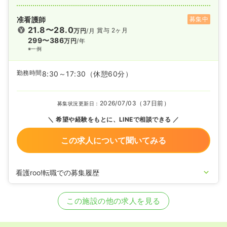
准看護師
募集中
21.8〜28.0
賞与 2ヶ月
万円
/月
299〜386
万円
/年
※一例
勤務時間
8:30～17:30
（休憩60分）
2026/07/03（37日前）
募集状況更新日：
希望や経験をもとに、LINEで相談できる
この求人について聞いてみる
看護roo!転職での募集履歴
2025/07/03
正・准看護師の募集を開始
2024/10/10
正・准看護師の募集を休止
この施設の他の求人を見る
2024/02/22
正・准看護師を募集中