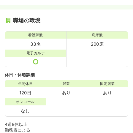
職場の環境
看護師数
病床数
33名
200床
電子カルテ
休日・休暇詳細
年間休日
残業
固定残業
120日
あり
あり
オンコール
なし
4週8休以上
勤務表による