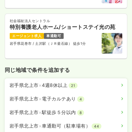
社会福祉法人セントラル
特別養護老人ホーム/ショートステイ光の苑
エージェント求人
車通勤可
岩手県花巻市
/ 土沢駅（ＪＲ釜石線） 徒歩1分
同じ地域で条件を追加する
岩手県北上市
×
4週8休以上
21
岩手県北上市
×
電子カルテあり
4
岩手県北上市
×
駅徒歩５分以内
8
岩手県北上市
×
車通勤可（駐車場有）
44