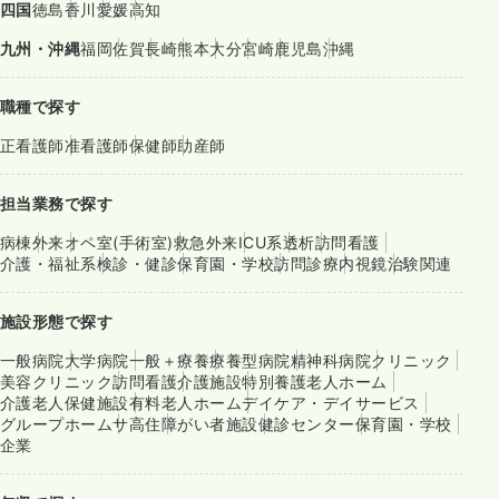
四国
徳島
香川
愛媛
高知
九州・沖縄
福岡
佐賀
長崎
熊本
大分
宮崎
鹿児島
沖縄
職種で探す
正看護師
准看護師
保健師
助産師
担当業務で探す
病棟
外来
オペ室(手術室)
救急外来
ICU系
透析
訪問看護
介護・福祉系
検診・健診
保育園・学校
訪問診療
内視鏡
治験関連
施設形態で探す
一般病院
大学病院
一般＋療養
療養型病院
精神科病院
クリニック
美容クリニック
訪問看護
介護施設
特別養護老人ホーム
介護老人保健施設
有料老人ホーム
デイケア・デイサービス
グループホーム
サ高住
障がい者施設
健診センター
保育園・学校
企業