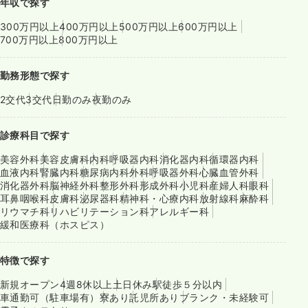
年収で探す
300万円以上
400万円以上
500万円以上
600万円以上
700万円以上
800万円以上
勤務形態で探す
2交代
3交代
日勤のみ
夜勤のみ
診療科目で探す
美容外科
美容皮膚科
内科
呼吸器内科
消化器内科
循環器内科
血液内科
腎臓内科
糖尿病内科
外科
呼吸器外科
心臓血管外科
消化器外科
脳神経外科
整形外科
形成外科
小児科
産婦人科
眼科
耳鼻咽喉科
皮膚科
泌尿器科
精神科・心療内科
放射線科
麻酔科
リウマチ科
リハビリテーション科
アレルギー科
緩和医療科（ホスピス）
特徴で探す
新規オープン
4週8休以上
土日休み
駅徒歩５分以内
車通勤可（駐車場有）
寮あり
託児所あり
ブランク・未経験可