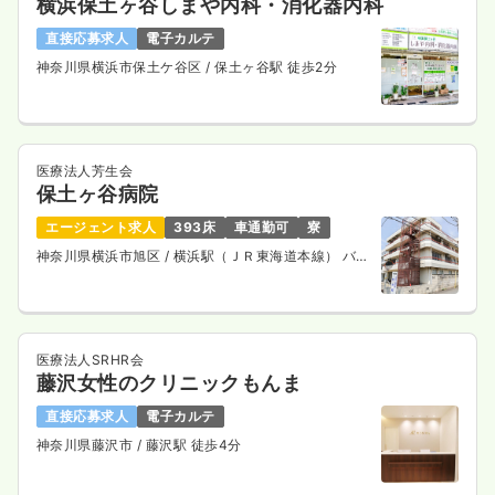
横浜保土ヶ谷しまや内科・消化器内科
直接応募求人
電子カルテ
神奈川県横浜市保土ケ谷区
/ 保土ヶ谷駅 徒歩2分
医療法人芳生会
保土ヶ谷病院
エージェント求人
393床
車通勤可
寮
神奈川県横浜市旭区
/ 横浜駅（ＪＲ東海道本線） バス
25分
医療法人SRHR会
藤沢女性のクリニックもんま
直接応募求人
電子カルテ
神奈川県藤沢市
/ 藤沢駅 徒歩4分