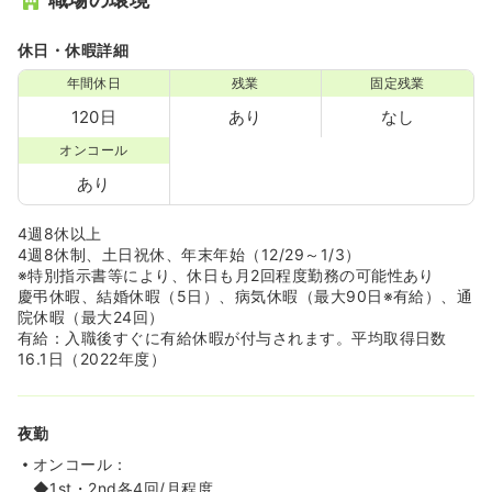
休日・休暇詳細
年間休日
残業
固定残業
120日
あり
なし
オンコール
あり
4週8休以上
4週8休制、土日祝休、年末年始（12/29～1/3）
※特別指示書等により、休日も月2回程度勤務の可能性あり
慶弔休暇、結婚休暇（5日）、病気休暇（最大90日※有給）、通
院休暇（最大24回）
有給：入職後すぐに有給休暇が付与されます。平均取得日数
16.1日（2022年度）
夜勤
オンコール：
◆1st・2nd各4回/月程度