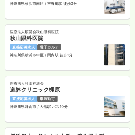
神奈川県横浜市南区
/ 吉野町駅 徒歩3分
医療法人順晃会秋山眼科医院
秋山眼科医院
直接応募求人
電子カルテ
神奈川県横浜市中区
/ 関内駅 徒歩1分
医療法人社団祥濤会
道躰クリニック梶原
直接応募求人
車通勤可
神奈川県鎌倉市
/ 大船駅 バス10分