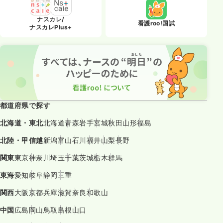
ナスカレ/
看護roo!国試
ナスカレPlus+
都道府県で探す
北海道・東北
北海道
青森
岩手
宮城
秋田
山形
福島
北陸・甲信越
新潟
富山
石川
福井
山梨
長野
関東
東京
神奈川
埼玉
千葉
茨城
栃木
群馬
東海
愛知
岐阜
静岡
三重
関西
大阪
京都
兵庫
滋賀
奈良
和歌山
中国
広島
岡山
鳥取
島根
山口