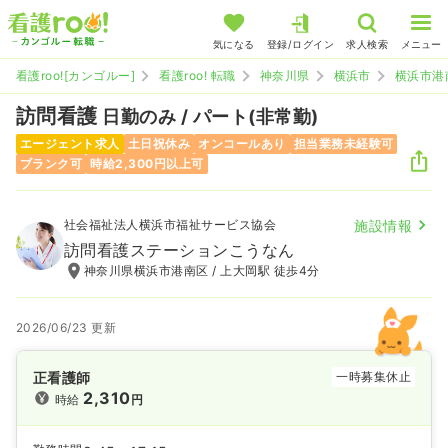
気になる
登録/ログイン
求人検索
メニュー
看護roo![カンゴルー]
看護roo! 転職
神奈川県
横浜市
横浜市港
訪問看護
日勤のみ / パート(非常勤)
エージェント求人
土日祝休み
オンコールあり
担当業務未経験可
ブランク可
時給2,300円以上可
社会福祉法人横浜市福祉サービス協会
施設情報
訪問看護ステーションこうなん
神奈川県横浜市港南区 / 上大岡駅 徒歩4分
2026/06/23 更新
正看護師
一時募集休止
2,310
時給
円