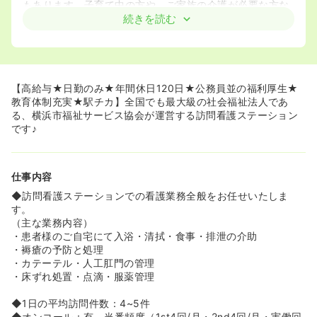
もあります。子育て中の方や、ご家族の介護が必要な方な
ど、、様々な家庭背景に合わせて就業することができ、長
続きを読む
期的なキャリアの形成が可能です。
◆横浜市勤労者福祉共済「ハマふれんど」は横浜市の公務
員と同じものになっており、宿泊施設の優遇や格安でのチ
ケット購入、割引クーポンなどの特典があります。
【高給与★日勤のみ★年間休日120日★公務員並の福利厚生★
≪ライフステージが変化しても働きやすい職場です≫
教育体制充実★駅チカ】全国でも最大級の社会福祉法人であ
◆協会内の常勤女性スタッフの割合は67％であり、管理職
る、横浜市福祉サービス協会が運営する訪問看護ステーション
も56.8％が女性です！
です♪
◆実働時間は7時間30分となっております！勤務時間が比
較的短いため、家庭やプライベートと両立したい方におす
すめです！
仕事内容
◆育児短時間勤務もしっかりとございます！また、子育て
手当もお子様が大学を卒業する目安である、22歳まで支給
◆訪問看護ステーションでの看護業務全般をお任せいたしま
いたします！
す。
◆令和4年度には男性も含め育児休暇対象者の全員が育児
（主な業務内容）
休暇を取得しております。
・患者様のご自宅にて入浴・清拭・食事・排泄の介助
・褥瘡の予防と処理
≪安心の教育体制≫
・カテーテル・人工肛門の管理
◆入職後は現場配属の前に、しっかりと3日間に渡り、訪
・床ずれ処置・点滴・服薬管理
問看護の注意点や介護保険制度などに関しての座学研修を
行っております。
◆1日の平均訪問件数：4~5件
◆横浜市訪問看護師人材育成プログラムのキャリアラダー
◆オンコール：有、当番頻度（1st4回/月・2nd4回/月・実働回