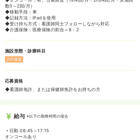
に沿って、訪問看護未経験者にも丁寧に指導していきま
数0～2回/月）
す！5段階に分かれるラダー・新卒モデルのチェック票を
◆移動手段：車
用いて、スキル・倫理面のチェックを行います。
◆記録方法：iPadを使用
◆約1ヶ月に渡り、しっかり同行訪問を行っております。
◆受け持ち方式：看護師同士フォローしながら対応
また、勉強会の実施に加え、外部研修への費用補助も行っ
◆介護保険：医療保険の割合＝8：2
ております。
◆プリセプター制度を取り入れており、しっかりとその方
のペースに合わせて教育をいたします。訪問看護がはじめ
施設形態・診療科目
ての方にも安心の教育体制を用意しております。
◆法人本部の関内には「研修センター」があり、専門の職
訪問看護
員が研修の企画・運営を行っています。外部へ研修を受け
に行かなくても大丈夫なほど、様々な研修を法人内で実施
しています。
応募資格
◆「ふれあい110番」という、仕事の悩み・人間関係など
を相談できる電話窓口も法人が用意しているため、スタッ
◆看護師免許、または保健師免許をお持ちの方
フが働きやすい環境作りを心がけています。
給与
※以下の勤務時間の場合
日勤
08:45～17:15
オンコールあり