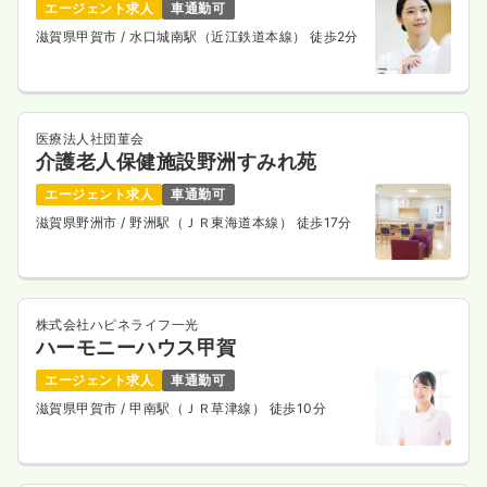
エージェント求人
車通勤可
滋賀県甲賀市
/ 水口城南駅（近江鉄道本線） 徒歩2分
医療法人社団菫会
介護老人保健施設野洲すみれ苑
エージェント求人
車通勤可
滋賀県野洲市
/ 野洲駅（ＪＲ東海道本線） 徒歩17分
株式会社ハピネライフ一光
ハーモニーハウス甲賀
エージェント求人
車通勤可
滋賀県甲賀市
/ 甲南駅（ＪＲ草津線） 徒歩10分