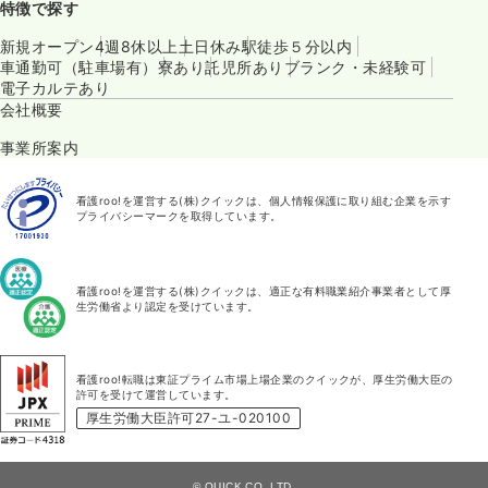
特徴で探す
新規オープン
4週8休以上
土日休み
駅徒歩５分以内
車通勤可（駐車場有）
寮あり
託児所あり
ブランク・未経験可
電子カルテあり
会社概要
事業所案内
看護roo!を運営する(株)クイックは、個人情報保護に取り組む企業を示す
プライバシーマークを取得しています。
看護roo!を運営する(株)クイックは、適正な有料職業紹介事業者として厚
生労働省より認定を受けています。
看護roo!転職は東証プライム市場上場企業のクイックが、厚生労働大臣の
許可を受けて運営しています。
厚生労働大臣許可27-ユ-020100
© QUICK CO.,LTD.