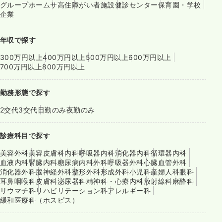
グループホーム
サ高住
障がい者施設
健診センター
保育園・学校
企業
年収で探す
300万円以上
400万円以上
500万円以上
600万円以上
700万円以上
800万円以上
勤務形態で探す
2交代
3交代
日勤のみ
夜勤のみ
診療科目で探す
美容外科
美容皮膚科
内科
呼吸器内科
消化器内科
循環器内科
血液内科
腎臓内科
糖尿病内科
外科
呼吸器外科
心臓血管外科
消化器外科
脳神経外科
整形外科
形成外科
小児科
産婦人科
眼科
耳鼻咽喉科
皮膚科
泌尿器科
精神科・心療内科
放射線科
麻酔科
リウマチ科
リハビリテーション科
アレルギー科
緩和医療科（ホスピス）