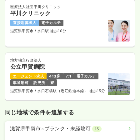
医療法人社団平川クリニック
平川クリニック
直接応募求人
電子カルテ
滋賀県甲賀市
/ 水口駅 徒歩10分
地方独立行政法人
公立甲賀病院
エージェント求人
413床
7:1
電子カルテ
車通勤可
託児所
寮
滋賀県甲賀市
/ 水口石橋駅（近江鉄道本線） 徒歩15分
同じ地域で条件を追加する
滋賀県甲賀市
×
ブランク・未経験可
15