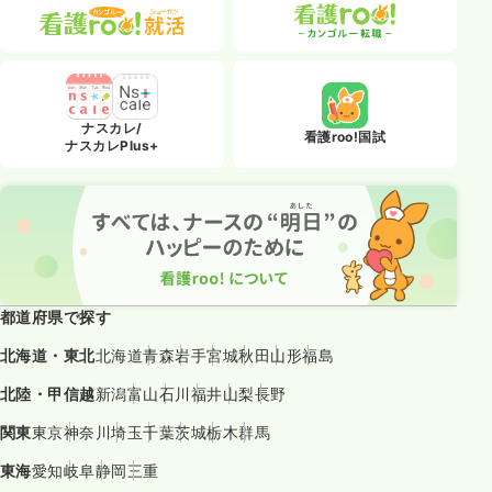
ナスカレ/
看護roo!国試
ナスカレPlus+
都道府県で探す
北海道・東北
北海道
青森
岩手
宮城
秋田
山形
福島
北陸・甲信越
新潟
富山
石川
福井
山梨
長野
関東
東京
神奈川
埼玉
千葉
茨城
栃木
群馬
東海
愛知
岐阜
静岡
三重