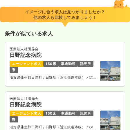
イメージに合う求人は見つかりましたか？
他の求人も比較してみましょう！
条件が似ている求人
医療法人社団昴会
日野記念病院
エージェント求人
150床
車通勤可
託児所
寮
滋賀県蒲生郡日野町
/ 日野駅（近江鉄道本線） バス
14分
医療法人社団昴会
日野記念病院
エージェント求人
150床
車通勤可
託児所
寮
滋賀県蒲生郡日野町
/ 日野駅（近江鉄道本線） バス