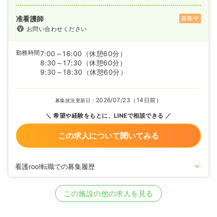
准看護師
募集中
お問い合わせください
勤務時間
7:00～16:00
（休憩60分）
8:30～17:30
（休憩60分）
9:30～18:30
（休憩60分）
2026/07/23（14日前）
募集状況更新日：
希望や経験をもとに、LINEで相談できる
この求人について聞いてみる
看護roo!転職での募集履歴
2026/06/05
正・准看護師の募集を開始
2026/04/22
正・准看護師の募集を休止
この施設の他の求人を見る
2025/07/10
正・准看護師の募集を開始
2024/03/13
正・准看護師の募集を休止
2024/01/17
正・准看護師を募集中