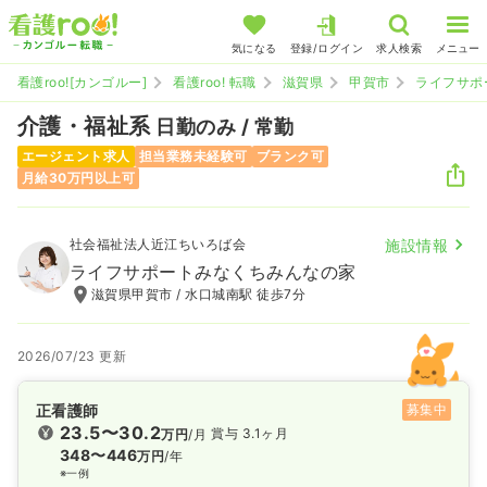
気になる
登録/ログイン
求人検索
メニュー
看護roo![カンゴルー]
看護roo! 転職
滋賀県
甲賀市
ライフサポ
介護・福祉系
日勤のみ / 常勤
エージェント求人
担当業務未経験可
ブランク可
月給30万円以上可
社会福祉法人近江ちいろば会
施設情報
ライフサポートみなくちみんなの家
滋賀県甲賀市 / 水口城南駅 徒歩7分
2026/07/23 更新
正看護師
募集中
23.5〜30.2
賞与 3.1ヶ月
万円
/月
348〜446
万円
/年
※一例