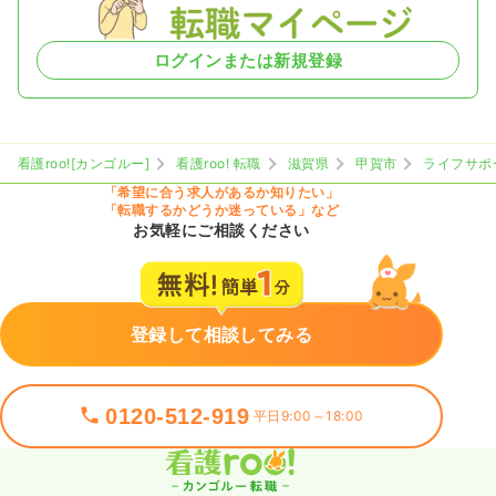
ログインまたは新規登録
看護roo![カンゴルー]
看護roo! 転職
滋賀県
甲賀市
ライフサポ
「希望に合う求人があるか知りたい」
「転職するかどうか迷っている」など
お気軽にご相談ください
登録して相談してみる
0120-512-919
平日9:00～18:00