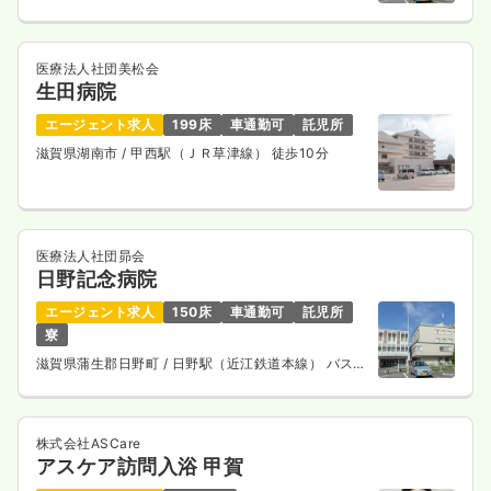
14分
医療法人社団美松会
生田病院
エージェント求人
199床
車通勤可
託児所
滋賀県湖南市
/ 甲西駅（ＪＲ草津線） 徒歩10分
医療法人社団昴会
日野記念病院
エージェント求人
150床
車通勤可
託児所
寮
滋賀県蒲生郡日野町
/ 日野駅（近江鉄道本線） バス
14分
株式会社ASCare
アスケア訪問入浴 甲賀