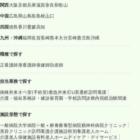
関西
大阪
京都
兵庫
滋賀
奈良
和歌山
中国
広島
岡山
鳥取
島根
山口
四国
徳島
香川
愛媛
高知
九州・沖縄
福岡
佐賀
長崎
熊本
大分
宮崎
鹿児島
沖縄
職種で探す
正看護師
准看護師
保健師
助産師
担当業務で探す
病棟
外来
オペ室(手術室)
救急外来
ICU系
透析
訪問看護
介護・福祉系
検診・健診
保育園・学校
訪問診療
内視鏡
治験関連
施設形態で探す
一般病院
大学病院
一般＋療養
療養型病院
精神科病院
クリニック
美容クリニック
訪問看護
介護施設
特別養護老人ホーム
介護老人保健施設
有料老人ホーム
デイケア・デイサービス