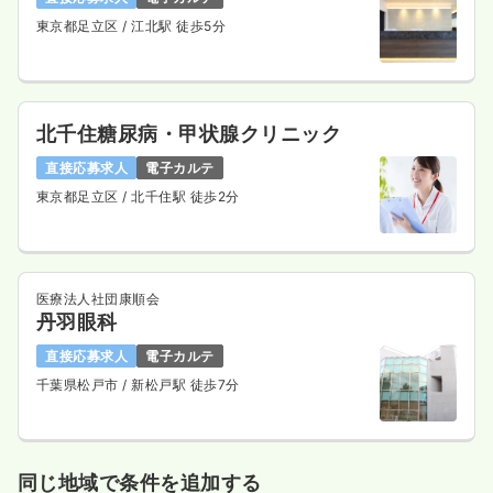
東京都足立区
/ 江北駅 徒歩5分
北千住糖尿病・甲状腺クリニック
直接応募求人
電子カルテ
東京都足立区
/ 北千住駅 徒歩2分
医療法人社団康順会
丹羽眼科
直接応募求人
電子カルテ
千葉県松戸市
/ 新松戸駅 徒歩7分
同じ地域で条件を追加する