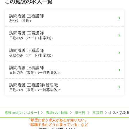
この施設の求人一覧
訪問看護
正看護師
2交代（常勤）
訪問看護
正看護師
日勤のみ（パート(非常勤)）
訪問看護
正看護師
夜勤のみ（パート(非常勤)）
訪問看護
正看護師
日勤のみ（常勤）
/一時募集休止
訪問看護
正看護師
/管理職
日勤のみ（常勤）
/一時募集休止
看護roo![カンゴルー]
看護roo! 転職
埼玉県
草加市
ホスピス対
「希望に合う求人があるか知りたい」
「転職するかどうか迷っている」など