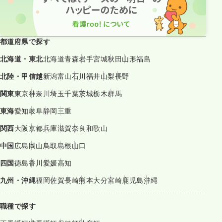
都道府県で探す
北海道・東北
北海道
青森
岩手
宮城
秋田
山形
福島
北陸・甲信越
新潟
富山
石川
福井
山梨
長野
関東
東京
神奈川
埼玉
千葉
茨城
栃木
群馬
東海
愛知
岐阜
静岡
三重
関西
大阪
京都
兵庫
滋賀
奈良
和歌山
中国
広島
岡山
鳥取
島根
山口
四国
徳島
香川
愛媛
高知
九州・沖縄
福岡
佐賀
長崎
熊本
大分
宮崎
鹿児島
沖縄
職種で探す