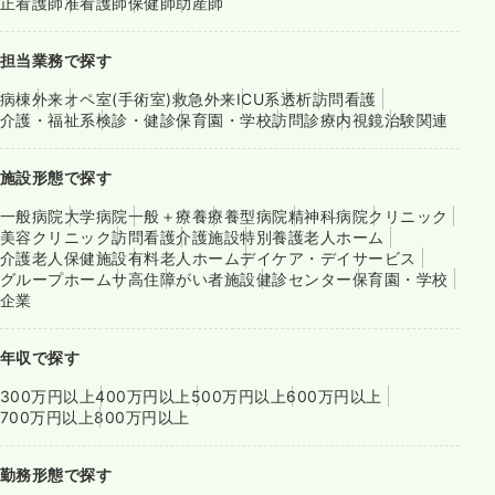
正看護師
准看護師
保健師
助産師
担当業務で探す
病棟
外来
オペ室(手術室)
救急外来
ICU系
透析
訪問看護
介護・福祉系
検診・健診
保育園・学校
訪問診療
内視鏡
治験関連
施設形態で探す
一般病院
大学病院
一般＋療養
療養型病院
精神科病院
クリニック
美容クリニック
訪問看護
介護施設
特別養護老人ホーム
介護老人保健施設
有料老人ホーム
デイケア・デイサービス
グループホーム
サ高住
障がい者施設
健診センター
保育園・学校
企業
年収で探す
300万円以上
400万円以上
500万円以上
600万円以上
700万円以上
800万円以上
勤務形態で探す