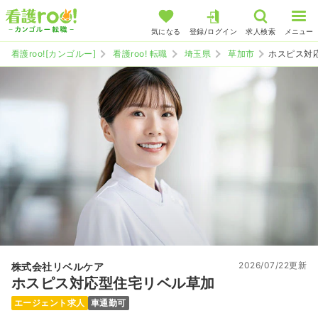
気になる
登録/ログイン
求人検索
メニュー
看護roo![カンゴルー]
看護roo! 転職
埼玉県
草加市
ホスピス対
2026/07/22更新
株式会社リベルケア
ホスピス対応型住宅リベル草加
エージェント求人
車通勤可