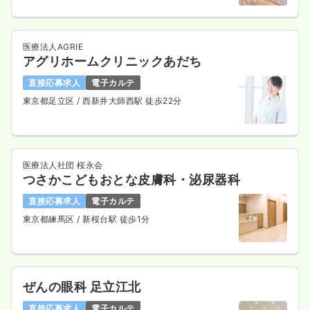
医療法人AGRIE
アグリホームクリニックあだち
直接応募求人
電子カルテ
東京都足立区
/ 西新井大師西駅 徒歩22分
医療法人社団 桜永会
つさかこどもおとな皮膚科・泌尿器科
直接応募求人
電子カルテ
東京都練馬区
/ 新桜台駅 徒歩1分
ぜんの眼科 足立江北
直接応募求人
電子カルテ