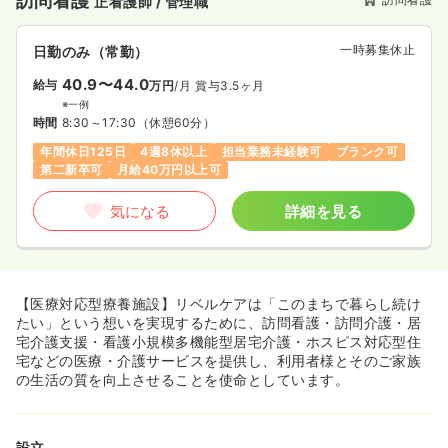
訪問看護
正看護師 / 管理職
一時募集休止
日勤のみ（常勤）
40.9〜44.0
給与
万円
/月
賞与3.5ヶ月
※一例
時間
8:30～17:30
（休憩60分）
年間休日125日
4週8休以上
担当業務未経験可
ブランク可
第二新卒可
月給40万円以上可
気になる
詳細を見る
【医療対応型療養施設】リベルケアは「このまちで暮らし続け
たい」という想いを実現するために、訪問看護・訪問介護・居
宅介護支援・看護小規模多機能型居宅介護・ホスピス対応型住
宅などの医療・介護サービスを提供し、利用者様とそのご家族
の生活の質を向上させることを使命としています。
設立