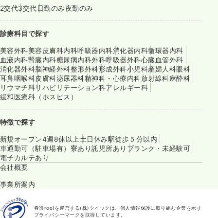
2交代
3交代
日勤のみ
夜勤のみ
診療科目で探す
美容外科
美容皮膚科
内科
呼吸器内科
消化器内科
循環器内科
血液内科
腎臓内科
糖尿病内科
外科
呼吸器外科
心臓血管外科
消化器外科
脳神経外科
整形外科
形成外科
小児科
産婦人科
眼科
耳鼻咽喉科
皮膚科
泌尿器科
精神科・心療内科
放射線科
麻酔科
リウマチ科
リハビリテーション科
アレルギー科
緩和医療科（ホスピス）
特徴で探す
新規オープン
4週8休以上
土日休み
駅徒歩５分以内
車通勤可（駐車場有）
寮あり
託児所あり
ブランク・未経験可
電子カルテあり
会社概要
事業所案内
看護roo!を運営する(株)クイックは、個人情報保護に取り組む企業を示す
プライバシーマークを取得しています。