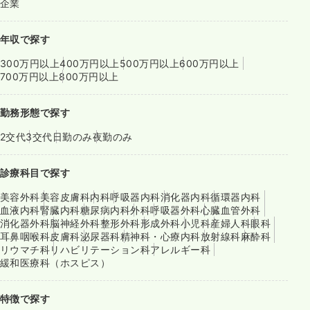
企業
年収で探す
300万円以上
400万円以上
500万円以上
600万円以上
700万円以上
800万円以上
勤務形態で探す
2交代
3交代
日勤のみ
夜勤のみ
診療科目で探す
美容外科
美容皮膚科
内科
呼吸器内科
消化器内科
循環器内科
血液内科
腎臓内科
糖尿病内科
外科
呼吸器外科
心臓血管外科
消化器外科
脳神経外科
整形外科
形成外科
小児科
産婦人科
眼科
耳鼻咽喉科
皮膚科
泌尿器科
精神科・心療内科
放射線科
麻酔科
リウマチ科
リハビリテーション科
アレルギー科
緩和医療科（ホスピス）
特徴で探す