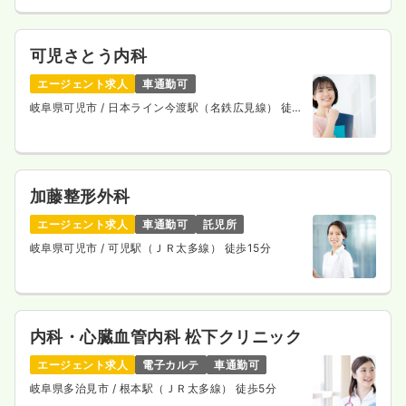
可児さとう内科
エージェント求人
車通勤可
岐阜県可児市
/ 日本ライン今渡駅（名鉄広見線） 徒歩
16分
加藤整形外科
エージェント求人
車通勤可
託児所
岐阜県可児市
/ 可児駅（ＪＲ太多線） 徒歩15分
内科・心臓血管内科 松下クリニック
エージェント求人
電子カルテ
車通勤可
岐阜県多治見市
/ 根本駅（ＪＲ太多線） 徒歩5分