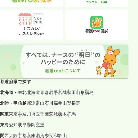
ナスカレ/
看護roo!国試
ナスカレPlus+
都道府県で探す
北海道・東北
北海道
青森
岩手
宮城
秋田
山形
福島
北陸・甲信越
新潟
富山
石川
福井
山梨
長野
関東
東京
神奈川
埼玉
千葉
茨城
栃木
群馬
東海
愛知
岐阜
静岡
三重
関西
大阪
京都
兵庫
滋賀
奈良
和歌山