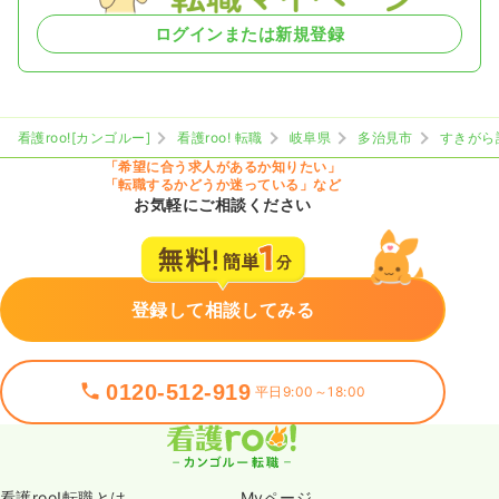
ログインまたは新規登録
看護roo![カンゴルー]
看護roo! 転職
岐阜県
多治見市
すきがら
「希望に合う求人があるか知りたい」
「転職するかどうか迷っている」など
お気軽にご相談ください
登録して相談してみる
0120-512-919
平日9:00～18:00
看護roo!転職とは
Myページ