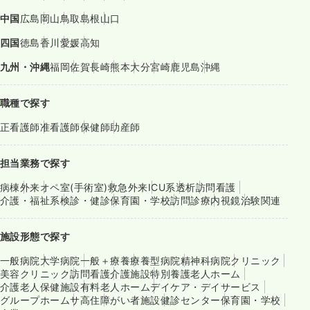
中国
広島
岡山
鳥取
島根
山口
四国
徳島
香川
愛媛
高知
九州・沖縄
福岡
佐賀
長崎
熊本
大分
宮崎
鹿児島
沖縄
職種で探す
正看護師
准看護師
保健師
助産師
担当業務で探す
病棟
外来
オペ室(手術室)
救急外来
ICU系
透析
訪問看護
介護・福祉系
検診・健診
保育園・学校
訪問診療
内視鏡
治験関連
施設形態で探す
一般病院
大学病院
一般＋療養
療養型病院
精神科病院
クリニック
美容クリニック
訪問看護
介護施設
特別養護老人ホーム
介護老人保健施設
有料老人ホーム
デイケア・デイサービス
グループホーム
サ高住
障がい者施設
健診センター
保育園・学校