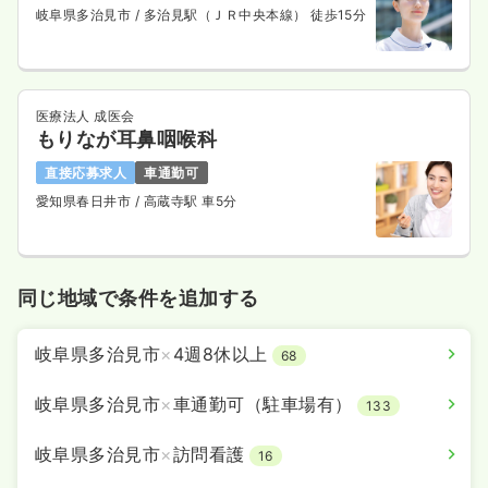
岐阜県多治見市
/ 多治見駅（ＪＲ中央本線） 徒歩15分
医療法人 成医会
もりなが耳鼻咽喉科
直接応募求人
車通勤可
愛知県春日井市
/ 高蔵寺駅 車5分
同じ地域で条件を追加する
岐阜県多治見市
×
4週8休以上
68
岐阜県多治見市
×
車通勤可（駐車場有）
133
岐阜県多治見市
×
訪問看護
16