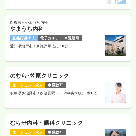
医療法人やまうち内科
やまうち内科
直接応募求人
電子カルテ
車通勤可
愛知県瀬戸市
/ 新瀬戸駅 徒歩10分
のむら･笠原クリニック
エージェント求人
車通勤可
岐阜県多治見市
/ 多治見駅（ＪＲ中央本線） 車15分
むらせ内科・眼科クリニック
エージェント求人
車通勤可