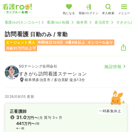
気になる
登録/ログイン
求人検索
メニュー
看護roo![カンゴルー]
看護roo! 転職
岐阜県
多治見市
すきがら
訪問看護
日勤のみ / 常勤
エージェント求人
年間休日120日
4週8休以上
オンコールあり
月給31万円以上可
SGナーシング合同会社
施設情報
すきがら訪問看護ステーション
岐阜県多治見市 / 多治見駅 徒歩13分
2026/08/05 更新
正看護師
一時募集休止
31.0
賞与 3ヶ月
万円〜
/月
441
万円〜
/年
※一例