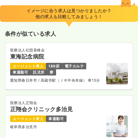
イメージに合う求人は見つかりましたか？
他の求人も比較してみましょう！
条件が似ている求人
医療法人社団喜峰会
東海記念病院
エージェント求人
189床
電子カルテ
車通勤可
託児所
寮
愛知県春日井市
/ 高蔵寺駅（ＪＲ中央本線） 車13分
医療法人正翔会
正翔会クリニック多治見
エージェント求人
車通勤可
岐阜県多治見市