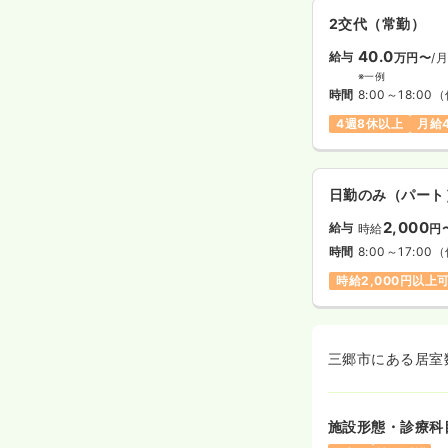
2交代（常勤）
40.0
給与
万円〜
/
※一例
時間
8:00～18:00
（
4週8休以上
月給
日勤のみ（パート
2,000
給与
時給
円
時間
8:00～17:00
（
時給2,000円以上
三郷市にある居室
施設形態・診療科