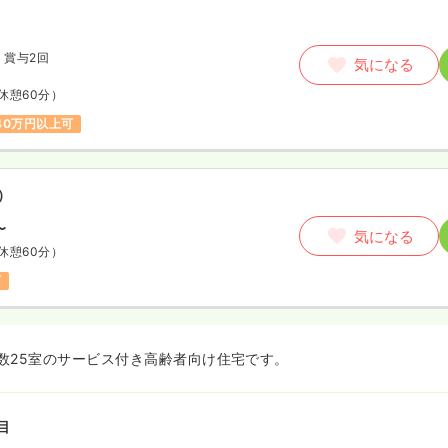
月
賞与2回
気になる
休憩60分）
40万円以上可
）
〜
気になる
休憩60分）
可
数25室のサービス付き高齢者向け住宅です。
目