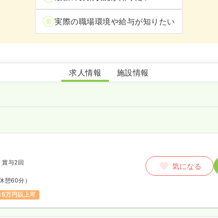
実際の職場環境や給与が知りたい
ご長寿くらぶ埼玉・三郷
求人情報
施設情報
師
月
賞与2回
気になる
休憩60分）
35万円以上可