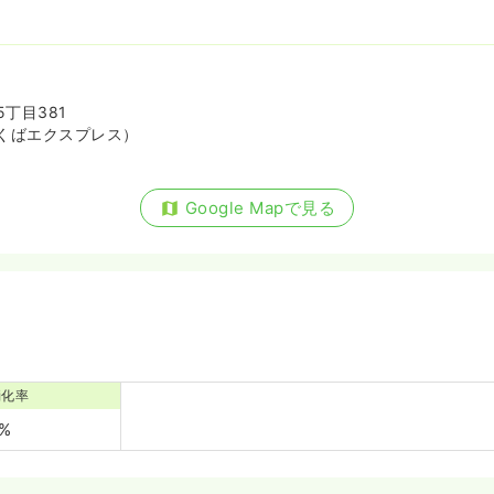
丁目381
くばエクスプレス）
Google Mapで見る
消化率
0%