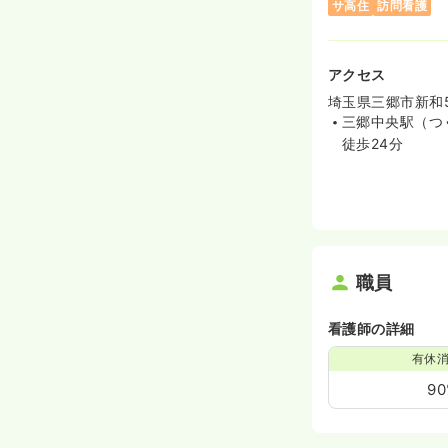
サ高住
訪問看護
アクセス
埼玉県三郷市新和5
三郷中央駅（つ
徒歩24分
職員
看護師の詳細
有休
9