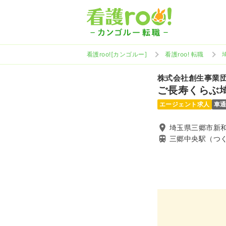
看護roo![カンゴルー]
看護roo! 転職
株式会社創生事業
ご長寿くらぶ
エージェント求人
車
埼玉県三郷市新和
三郷中央駅（つ