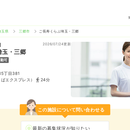
埼玉県
三郷市
ご長寿くらぶ埼玉・三郷
2026/07/24更新
団
埼玉・三郷
通勤可
5丁目381
くばエクスプレス）
24分
この施設について問い合わせる
最新の募集状況が知りたい