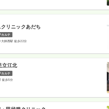
ムクリニックあだち
子カルテ
井大師西駅 徒歩22分
足立江北
子カルテ
駅 徒歩5分