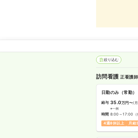
絞り込む
訪問看護
正看護
日勤のみ（常勤）
35.0
給与
万円〜
/
※一例
時間
8:00～17:00
（
4週8休以上
月給