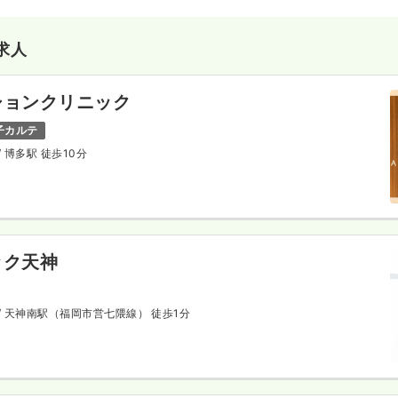
求人
ションクリニック
子カルテ
/ 博多駅 徒歩10分
ック天神
/ 天神南駅（福岡市営七隈線） 徒歩1分