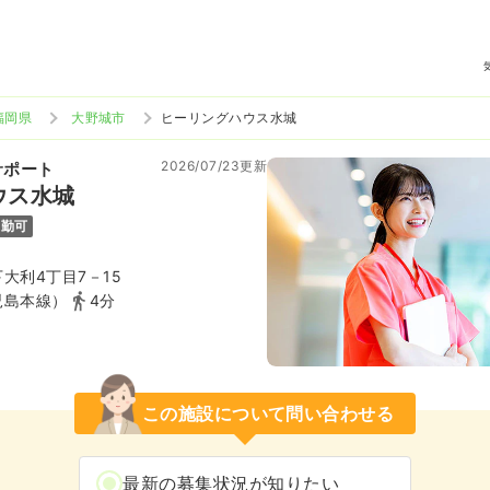
福岡県
大野城市
ヒーリングハウス水城
2026/07/23更新
サポート
ウス水城
通勤可
大利4丁目7－15
児島本線）
4分
この施設について問い合わせる
最新の募集状況が知りたい