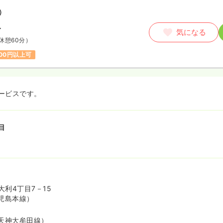
）
〜
気になる
休憩60分）
200円以上可
ービスです。
目
利4丁目7－15
児島本線）
天神大牟田線）