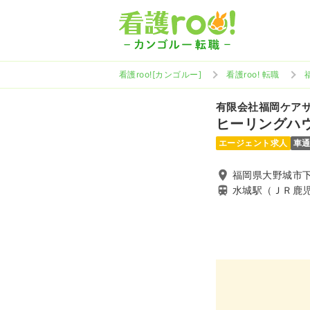
看護roo![カンゴルー]
看護roo! 転職
有限会社福岡ケア
ヒーリングハ
エージェント求人
車
福岡県大野城市下
水城駅（ＪＲ鹿