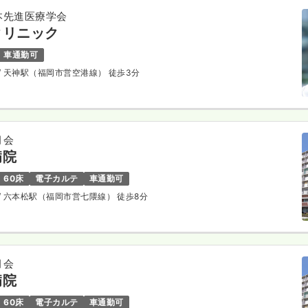
本先進医療学会
クリニック
車通勤可
/ 天神駅（福岡市営空港線） 徒歩3分
月会
病院
60床
電子カルテ
車通勤可
/ 六本松駅（福岡市営七隈線） 徒歩8分
月会
病院
60床
電子カルテ
車通勤可