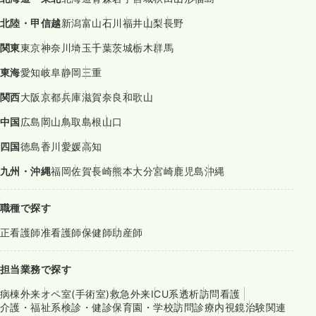
北陸・甲信越
新潟
富山
石川
福井
山梨
長野
関東
東京
神奈川
埼玉
千葉
茨城
栃木
群馬
東海
愛知
岐阜
静岡
三重
関西
大阪
京都
兵庫
滋賀
奈良
和歌山
中国
広島
岡山
鳥取
島根
山口
四国
徳島
香川
愛媛
高知
九州・沖縄
福岡
佐賀
長崎
熊本
大分
宮崎
鹿児島
沖縄
職種で探す
正看護師
准看護師
保健師
助産師
担当業務で探す
病棟
外来
オペ室(手術室)
救急外来
ICU系
透析
訪問看護
介護・福祉系
検診・健診
保育園・学校
訪問診療
内視鏡
治験関連