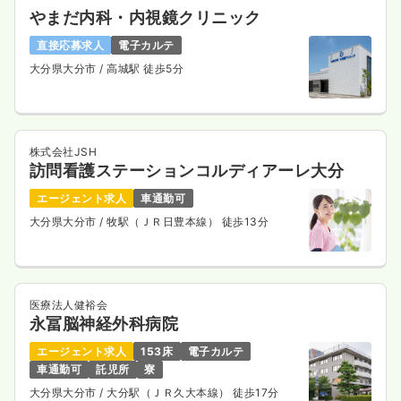
やまだ内科・内視鏡クリニック
直接応募求人
電子カルテ
大分県大分市
/ 高城駅 徒歩5分
株式会社JSH
訪問看護ステーションコルディアーレ大分
エージェント求人
車通勤可
大分県大分市
/ 牧駅（ＪＲ日豊本線） 徒歩13分
医療法人健裕会
永冨脳神経外科病院
エージェント求人
153床
電子カルテ
車通勤可
託児所
寮
大分県大分市
/ 大分駅（ＪＲ久大本線） 徒歩17分