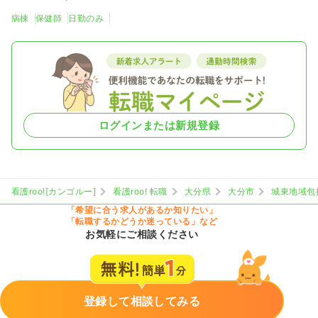
病棟
保健師
日勤のみ
ログインまたは新規登録
看護roo![カンゴルー]
看護roo! 転職
大分県
大分市
城東地域包
「希望に合う求人があるか知りたい」
「転職するかどうか迷っている」など
お気軽にご相談ください
登録して相談してみる