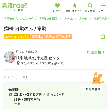
気になる
登録/ログイン
求人検索
メニュー
看護roo![カンゴルー]
看護roo! 転職
大分県
大分市
城東地域包
病棟
日勤のみ / 常勤
エージェント求人
日曜休み
月給27万円以上可
医療法人進修会
施設情報
城東地域包括支援センター
大分県大分市 / 大分駅 徒歩20分
2026/08/03 更新
保健師
一時募集休止
22.0〜27.0
賞与 2.9ヶ月
万円
/月
319〜393
万円
/年
※一例