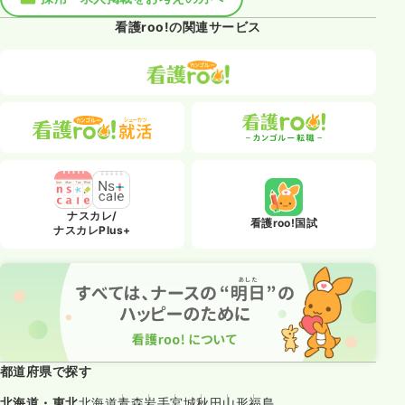
看護roo!の関連サービス
ナスカレ/
看護roo!国試
ナスカレPlus+
都道府県で探す
北海道・東北
北海道
青森
岩手
宮城
秋田
山形
福島