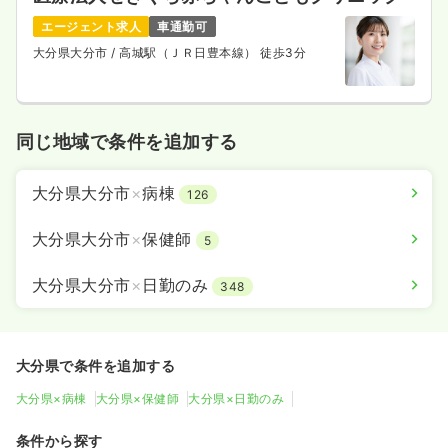
エージェント求人
車通勤可
大分県大分市
/ 高城駅（ＪＲ日豊本線） 徒歩3分
同じ地域で条件を追加する
大分県大分市
×
病棟
126
大分県大分市
×
保健師
5
大分県大分市
×
日勤のみ
348
大分県で条件を追加する
大分県×病棟
大分県×保健師
大分県×日勤のみ
条件から探す