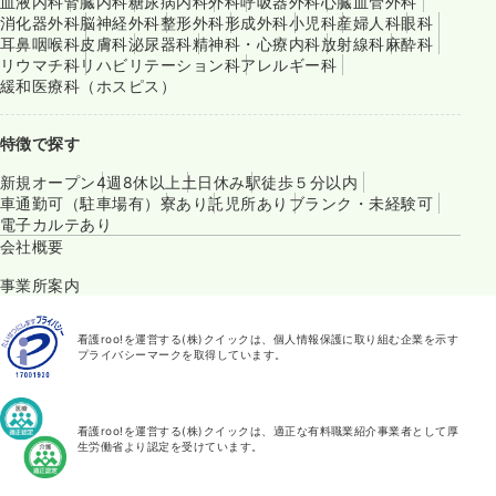
血液内科
腎臓内科
糖尿病内科
外科
呼吸器外科
心臓血管外科
消化器外科
脳神経外科
整形外科
形成外科
小児科
産婦人科
眼科
耳鼻咽喉科
皮膚科
泌尿器科
精神科・心療内科
放射線科
麻酔科
リウマチ科
リハビリテーション科
アレルギー科
緩和医療科（ホスピス）
特徴で探す
新規オープン
4週8休以上
土日休み
駅徒歩５分以内
車通勤可（駐車場有）
寮あり
託児所あり
ブランク・未経験可
電子カルテあり
会社概要
事業所案内
看護roo!を運営する(株)クイックは、個人情報保護に取り組む企業を示す
プライバシーマークを取得しています。
看護roo!を運営する(株)クイックは、適正な有料職業紹介事業者として厚
生労働省より認定を受けています。