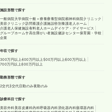
施設形態で探す
一般病院
大学病院
一般＋療養
療養型病院
精神科病院
クリニック
美容クリニック
訪問看護
介護施設
特別養護老人ホーム
介護老人保健施設
有料老人ホーム
デイケア・デイサービス
グループホーム
サ高住
障がい者施設
健診センター
保育園・学校
企業
年収で探す
300万円以上
400万円以上
500万円以上
600万円以上
700万円以上
800万円以上
勤務形態で探す
2交代
3交代
日勤のみ
夜勤のみ
診療科目で探す
美容外科
美容皮膚科
内科
呼吸器内科
消化器内科
循環器内科