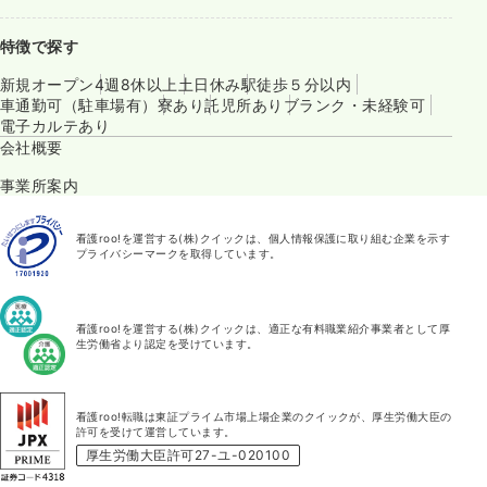
特徴で探す
新規オープン
4週8休以上
土日休み
駅徒歩５分以内
車通勤可（駐車場有）
寮あり
託児所あり
ブランク・未経験可
電子カルテあり
会社概要
事業所案内
看護roo!を運営する(株)クイックは、個人情報保護に取り組む企業を示す
プライバシーマークを取得しています。
看護roo!を運営する(株)クイックは、適正な有料職業紹介事業者として厚
生労働省より認定を受けています。
看護roo!転職は東証プライム市場上場企業のクイックが、厚生労働大臣の
許可を受けて運営しています。
厚生労働大臣許可27-ユ-020100