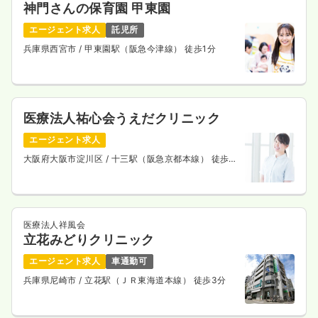
神門さんの保育園 甲東園
エージェント求人
託児所
兵庫県西宮市
/ 甲東園駅（阪急今津線） 徒歩1分
医療法人祐心会うえだクリニック
エージェント求人
大阪府大阪市淀川区
/ 十三駅（阪急京都本線） 徒歩5
分
医療法人祥風会
立花みどりクリニック
エージェント求人
車通勤可
兵庫県尼崎市
/ 立花駅（ＪＲ東海道本線） 徒歩3分