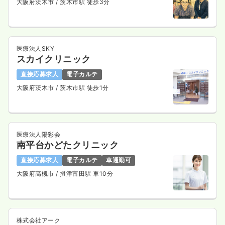
大阪府茨木市
/ 茨木市駅 徒歩3分
28.0
給与
万円
/月
賞与2ヶ月
時間
8:45～19:15
（休憩90分）
日祝休み
年間休日120日
残業月1時間
4週8休以上
担当業務未経験可
ブランク可
月給28万円以上可
医療法人SKY
スカイクリニック
気になる
詳細を見る
直接応募求人
電子カルテ
大阪府茨木市
/ 茨木市駅 徒歩1分
医療法人陽彩会
南平台かどたクリニック
直接応募求人
電子カルテ
車通勤可
大阪府高槻市
/ 摂津富田駅 車10分
株式会社アーク