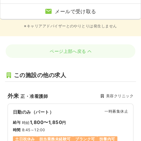
メールで受け取る
※キャリアアドバイザーとのやりとりは発生しません
ページ上部へ戻る
この施設の他の求人
外来
美容クリニック
正・准看護師
一時募集休止
日勤のみ（パート）
1,800〜1,850
給与
時給
円
時間
8:45～12:00
土日祝休み
担当業務未経験可
ブランク可
扶養内可