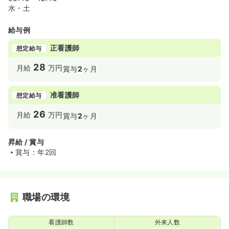
水・土
給与例
正看護師
想定給与
28
月給
万円
賞与
2
ヶ月
准看護師
想定給与
26
月給
万円
賞与
2
ヶ月
昇給 / 賞与
賞与：年2回
職場の環境
看護師数
外来人数