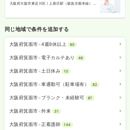
大阪府大阪市東淀川区
/ 上新庄駅（阪急京都本線） 徒
歩15分
同じ地域で条件を追加する
大阪府箕面市
×
4週8休以上
80
大阪府箕面市
×
電子カルテあり
48
大阪府箕面市
×
土日休み
10
大阪府箕面市
×
車通勤可（駐車場有）
82
大阪府箕面市
×
ブランク・未経験可
87
大阪府箕面市
×
外来
31
大阪府箕面市
×
正看護師
144