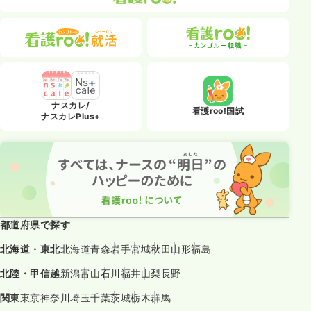
ナスカレ/
看護roo!国試
ナスカレPlus+
都道府県で探す
北海道・東北
北海道
青森
岩手
宮城
秋田
山形
福島
北陸・甲信越
新潟
富山
石川
福井
山梨
長野
関東
東京
神奈川
埼玉
千葉
茨城
栃木
群馬