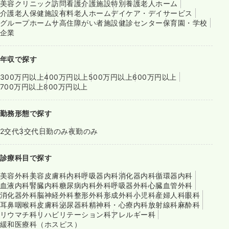
美容クリニック
訪問看護
介護施設
特別養護老人ホーム
介護老人保健施設
有料老人ホーム
デイケア・デイサービス
グループホーム
サ高住
障がい者施設
健診センター
保育園・学校
企業
年収で探す
300万円以上
400万円以上
500万円以上
600万円以上
700万円以上
800万円以上
勤務形態で探す
2交代
3交代
日勤のみ
夜勤のみ
診療科目で探す
美容外科
美容皮膚科
内科
呼吸器内科
消化器内科
循環器内科
血液内科
腎臓内科
糖尿病内科
外科
呼吸器外科
心臓血管外科
消化器外科
脳神経外科
整形外科
形成外科
小児科
産婦人科
眼科
耳鼻咽喉科
皮膚科
泌尿器科
精神科・心療内科
放射線科
麻酔科
リウマチ科
リハビリテーション科
アレルギー科
緩和医療科（ホスピス）