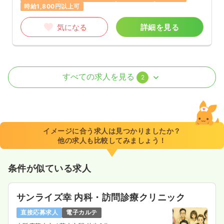
時給1,800円以上可
気になる
詳細を見る
オペ室(手術室)
美容クリニック
正・准看護師
すべての求人を見る
2
一時募集休止
日勤のみ（パート）
1,800〜1,850
給与
時給
円
時間
8:45～12:00
イメージに合う求人は見つかりましたか？
他の求人も比較してみましょう！
日祝休み
担当業務未経験可
ブランク可
扶養内可
時給1,800円以上可
条件が似ている求人
気になる
詳細を見る
サンライズ幸 内科・訪問診療クリニック
一時募集休止
日勤のみ（常勤）
直接応募求人
電子カルテ