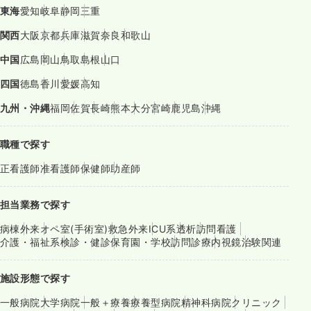
東海
愛知
岐阜
静岡
三重
関西
大阪
京都
兵庫
滋賀
奈良
和歌山
中国
広島
岡山
鳥取
島根
山口
四国
徳島
香川
愛媛
高知
九州・沖縄
福岡
佐賀
長崎
熊本
大分
宮崎
鹿児島
沖縄
職種で探す
正看護師
准看護師
保健師
助産師
担当業務で探す
病棟
外来
オペ室(手術室)
救急外来
ICU系
透析
訪問看護
介護・福祉系
検診・健診
保育園・学校
訪問診療
内視鏡
治験関連
施設形態で探す
一般病院
大学病院
一般＋療養
療養型病院
精神科病院
クリニック