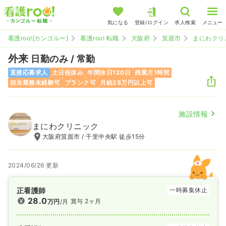
気になる
登録/ログイン
求人検索
メニュー
看護roo![カンゴルー]
看護roo! 転職
大阪府
箕面市
まにわクリ
外来
日勤のみ / 常勤
直接応募求人
土日祝休み
年間休日120日
残業月1時間
担当業務未経験可
ブランク可
月給28万円以上可
施設情報
まにわクリニック
大阪府箕面市 / 千里中央駅 徒歩15分
2024/06/26 更新
正看護師
一時募集休止
28.0
賞与 2ヶ月
万円
/月