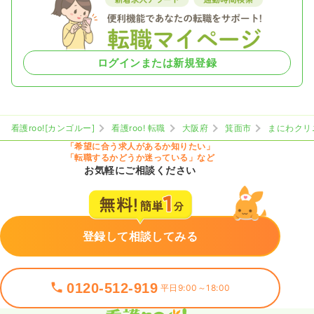
ログインまたは新規登録
看護roo![カンゴルー]
看護roo! 転職
大阪府
箕面市
まにわクリ
「希望に合う求人があるか知りたい」
「転職するかどうか迷っている」など
お気軽にご相談ください
登録して相談してみる
0120-512-919
平日9:00～18:00