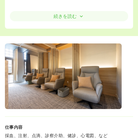
＜初めての転職でも安心！充実した教育制度＞
続きを読む
◇中途の方には先輩看護師ついてサポートする体制を整え
ているので、初めての転職の方にも安心です。
＜自分のキャリアをアップグレードさせたい方へ資格取得
支援も＞
◇当院は栄養療法に強みを持っており、分子栄養学にご興
味がある方は、講座を受講し資格取得の支援もさせていた
だいております。自分をさらにアップグレードさせたい方
はそのような道もあります🎶
働きながら、健康で豊かな生活をともに歩みませんか？
仕事内容
採血、注射、点滴、診察介助、健診、心電図、など