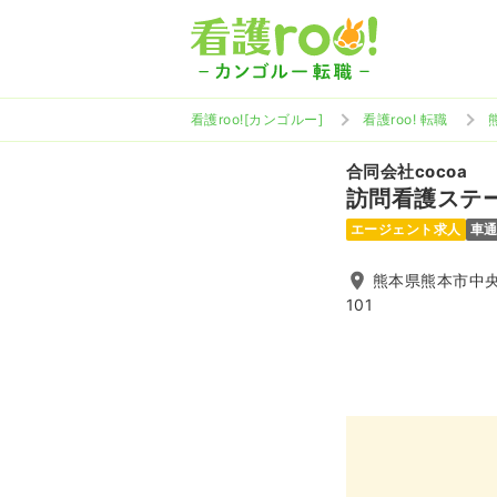
看護roo![カンゴルー]
看護roo! 転職
合同会社cocoa
訪問看護ステ
エージェント求人
車
熊本県熊本市中央
101