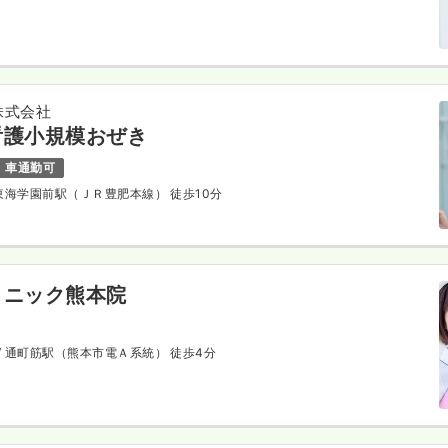
株式会社
看護小規模おぜき
車通勤可
 東海学園前駅（ＪＲ豊肥本線） 徒歩10分
リニック熊本院
/ 通町筋駅（熊本市電Ａ系統） 徒歩4分