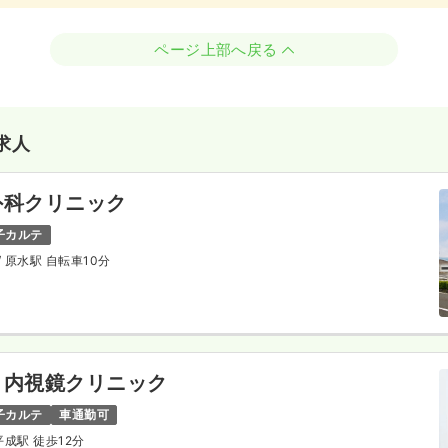
ページ上部へ戻る
求人
外科クリニック
子カルテ
/ 原水駅 自転車10分
・内視鏡クリニック
子カルテ
車通勤可
 平成駅 徒歩12分