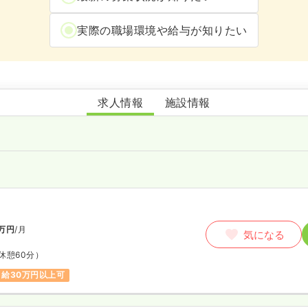
実際の職場環境や給与が知りたい
訪問看護ステーション心愛
求人情報
施設情報
師
万円
/月
気になる
休憩60分）
月給30万円以上可