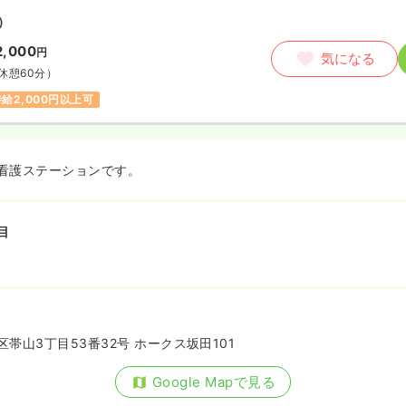
）
2,000
円
気になる
休憩60分）
時給2,000円以上可
看護ステーションです。
目
帯山3丁目53番32号 ホークス坂田101
Google Mapで見る