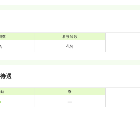
員数
看護師数
名
4名
・待遇
通勤
寮