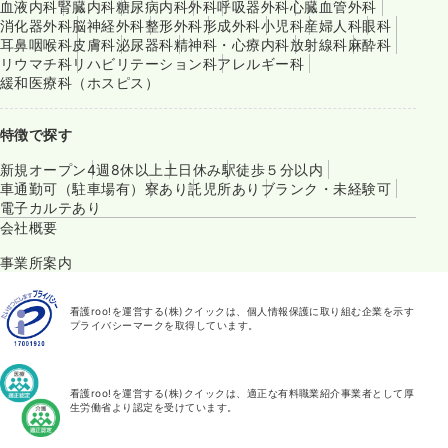
血液内科
腎臓内科
糖尿病内科
外科
呼吸器外科
心臓血管外科
消化器外科
脳神経外科
整形外科
形成外科
小児科
産婦人科
眼科
耳鼻咽喉科
皮膚科
泌尿器科
精神科・心療内科
放射線科
麻酔科
リウマチ科
リハビリテーション科
アレルギー科
緩和医療科（ホスピス）
特徴で探す
新規オープン
4週8休以上
土日休み
駅徒歩５分以内
車通勤可（駐車場有）
寮あり
託児所あり
ブランク・未経験可
電子カルテあり
会社概要
事業所案内
看護roo!を運営する(株)クイックは、個人情報保護に取り組む企業を示す
プライバシーマークを取得しています。
看護roo!を運営する(株)クイックは、適正な有料職業紹介事業者として厚
生労働省より認定を受けています。