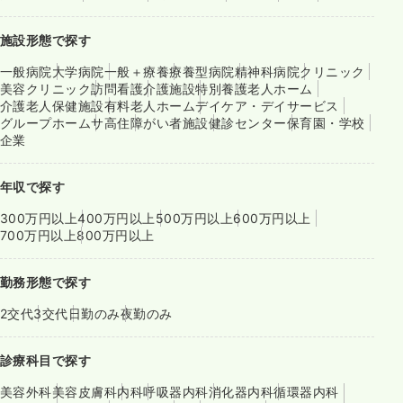
施設形態で探す
一般病院
大学病院
一般＋療養
療養型病院
精神科病院
クリニック
美容クリニック
訪問看護
介護施設
特別養護老人ホーム
介護老人保健施設
有料老人ホーム
デイケア・デイサービス
グループホーム
サ高住
障がい者施設
健診センター
保育園・学校
企業
年収で探す
300万円以上
400万円以上
500万円以上
600万円以上
700万円以上
800万円以上
勤務形態で探す
2交代
3交代
日勤のみ
夜勤のみ
診療科目で探す
美容外科
美容皮膚科
内科
呼吸器内科
消化器内科
循環器内科