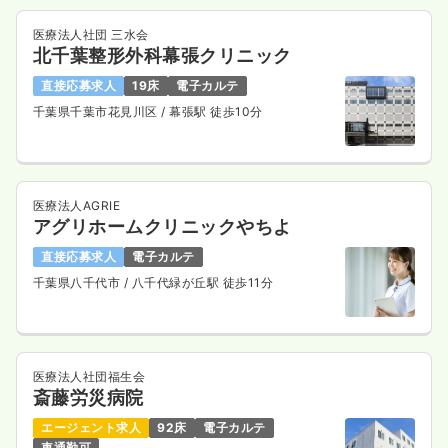
医療法人社団 三水会
北千葉整形外科幕張クリニック
直接応募求人
19床
電子カルテ
千葉県千葉市花見川区
/ 幕張駅 徒歩10分
医療法人AGRIE
アグリホームクリニックやちよ
直接応募求人
電子カルテ
千葉県八千代市
/ 八千代緑が丘駅 徒歩11分
医療法人社団福生会
斎藤労災病院
エージェント求人
92床
電子カルテ
車通勤可