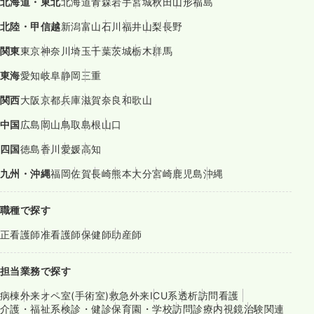
北海道・東北
北海道
青森
岩手
宮城
秋田
山形
福島
北陸・甲信越
新潟
富山
石川
福井
山梨
長野
関東
東京
神奈川
埼玉
千葉
茨城
栃木
群馬
東海
愛知
岐阜
静岡
三重
関西
大阪
京都
兵庫
滋賀
奈良
和歌山
中国
広島
岡山
鳥取
島根
山口
四国
徳島
香川
愛媛
高知
九州・沖縄
福岡
佐賀
長崎
熊本
大分
宮崎
鹿児島
沖縄
職種で探す
正看護師
准看護師
保健師
助産師
担当業務で探す
病棟
外来
オペ室(手術室)
救急外来
ICU系
透析
訪問看護
介護・福祉系
検診・健診
保育園・学校
訪問診療
内視鏡
治験関連