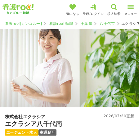
気になる
登録/ログイン
求人検索
メニュー
看護roo![カンゴルー]
看護roo! 転職
千葉県
八千代市
エクラシ
2026/07/30更新
株式会社エクラシア
エクラシア八千代南
エージェント求人
車通勤可