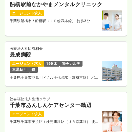
船橋駅前なかやまメンタルクリニック
エージェント求人
千葉県船橋市
/ 船橋駅（ＪＲ総武本線） 徒歩3分
医療法人社団有相会
最成病院
エージェント求人
199床
電子カルテ
車通勤可
寮
千葉県千葉市花見川区
/ 八千代台駅（京成本線） バス
13分
社会福祉法人生活クラブ
千葉市あんしんケアセンター磯辺
エージェント求人
千葉県千葉市美浜区
/ 検見川浜駅（ＪＲ京葉線） 徒歩
16分