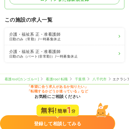
この施設の求人一覧
介護・福祉系
正・准看護師
日勤のみ（常勤）
/一時募集休止
介護・福祉系
正・准看護師
日勤のみ（パート(非常勤)）
/一時募集休止
看護roo![カンゴルー]
看護roo! 転職
千葉県
八千代市
エクラシ
「希望に合う求人があるか知りたい」
「転職するかどうか迷っている」など
お気軽にご相談ください
登録して相談してみる