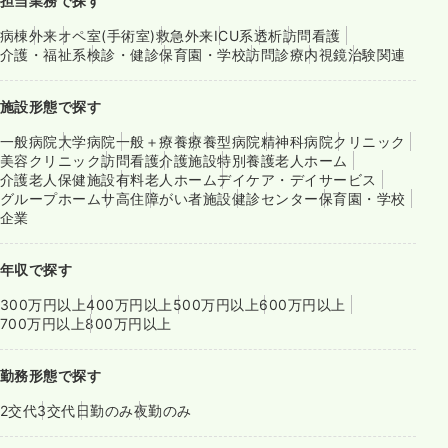
担当業務で探す
病棟
外来
オペ室(手術室)
救急外来
ICU系
透析
訪問看護
介護・福祉系
検診・健診
保育園・学校
訪問診療
内視鏡
治験関連
施設形態で探す
一般病院
大学病院
一般＋療養
療養型病院
精神科病院
クリニック
美容クリニック
訪問看護
介護施設
特別養護老人ホーム
介護老人保健施設
有料老人ホーム
デイケア・デイサービス
グループホーム
サ高住
障がい者施設
健診センター
保育園・学校
企業
年収で探す
300万円以上
400万円以上
500万円以上
600万円以上
700万円以上
800万円以上
勤務形態で探す
2交代
3交代
日勤のみ
夜勤のみ