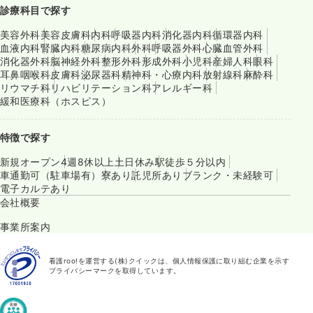
診療科目で探す
美容外科
美容皮膚科
内科
呼吸器内科
消化器内科
循環器内科
血液内科
腎臓内科
糖尿病内科
外科
呼吸器外科
心臓血管外科
消化器外科
脳神経外科
整形外科
形成外科
小児科
産婦人科
眼科
耳鼻咽喉科
皮膚科
泌尿器科
精神科・心療内科
放射線科
麻酔科
リウマチ科
リハビリテーション科
アレルギー科
緩和医療科（ホスピス）
特徴で探す
新規オープン
4週8休以上
土日休み
駅徒歩５分以内
車通勤可（駐車場有）
寮あり
託児所あり
ブランク・未経験可
電子カルテあり
会社概要
事業所案内
看護roo!を運営する(株)クイックは、個人情報保護に取り組む企業を示す
プライバシーマークを取得しています。