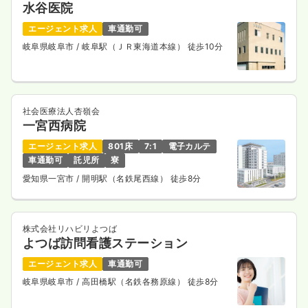
水谷医院
エージェント求人
車通勤可
岐阜県岐阜市
/ 岐阜駅（ＪＲ東海道本線） 徒歩10分
社会医療法人杏嶺会
一宮西病院
エージェント求人
801床
7:1
電子カルテ
車通勤可
託児所
寮
愛知県一宮市
/ 開明駅（名鉄尾西線） 徒歩8分
株式会社リハビリよつば
よつば訪問看護ステーション
エージェント求人
車通勤可
岐阜県岐阜市
/ 高田橋駅（名鉄各務原線） 徒歩8分