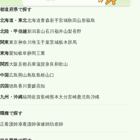
都道府県で探す
北海道・東北
北海道
青森
岩手
宮城
秋田
山形
福島
北陸・甲信越
新潟
富山
石川
福井
山梨
長野
関東
東京
神奈川
埼玉
千葉
茨城
栃木
群馬
東海
愛知
岐阜
静岡
三重
関西
大阪
京都
兵庫
滋賀
奈良
和歌山
中国
広島
岡山
鳥取
島根
山口
四国
徳島
香川
愛媛
高知
九州・沖縄
福岡
佐賀
長崎
熊本
大分
宮崎
鹿児島
沖縄
職種で探す
正看護師
准看護師
保健師
助産師