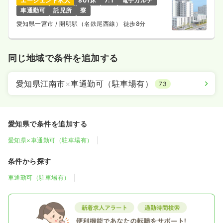
エージェント求人
801床
7:1
電子カルテ
車通勤可
託児所
寮
愛知県一宮市
/ 開明駅（名鉄尾西線） 徒歩8分
同じ地域で条件を追加する
愛知県江南市
×
車通勤可（駐車場有）
73
愛知県で条件を追加する
愛知県×車通勤可（駐車場有）
条件から探す
車通勤可（駐車場有）