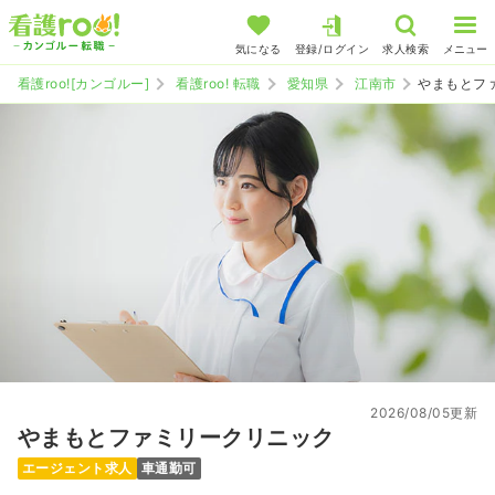
気になる
登録/ログイン
求人検索
メニュー
看護roo![カンゴルー]
看護roo! 転職
愛知県
江南市
やまもとフ
2026/08/05更新
やまもとファミリークリニック
エージェント求人
車通勤可