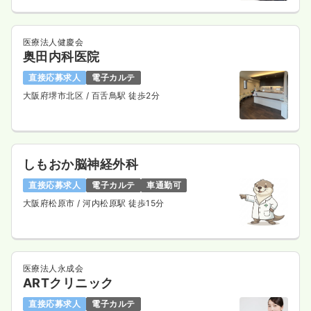
医療法人健慶会
奥田内科医院
直接応募求人
電子カルテ
大阪府堺市北区
/ 百舌鳥駅 徒歩2分
しもおか脳神経外科
直接応募求人
電子カルテ
車通勤可
大阪府松原市
/ 河内松原駅 徒歩15分
医療法人永成会
ARTクリニック
直接応募求人
電子カルテ