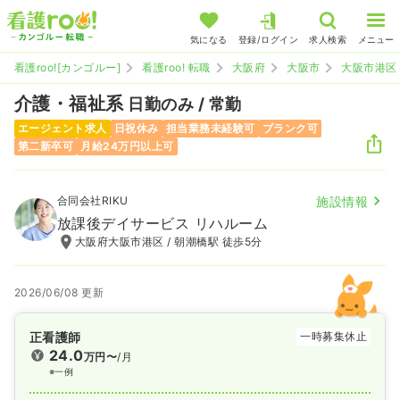
気になる
登録/ログイン
求人検索
メニュー
看護roo![カンゴルー]
看護roo! 転職
大阪府
大阪市
大阪市港区
介護・福祉系
日勤のみ / 常勤
エージェント求人
日祝休み
担当業務未経験可
ブランク可
第二新卒可
月給24万円以上可
合同会社RIKU
施設情報
放課後デイサービス リハルーム
大阪府大阪市港区 / 朝潮橋駅 徒歩5分
2026/06/08 更新
正看護師
一時募集休止
24.0
万円〜
/月
※一例