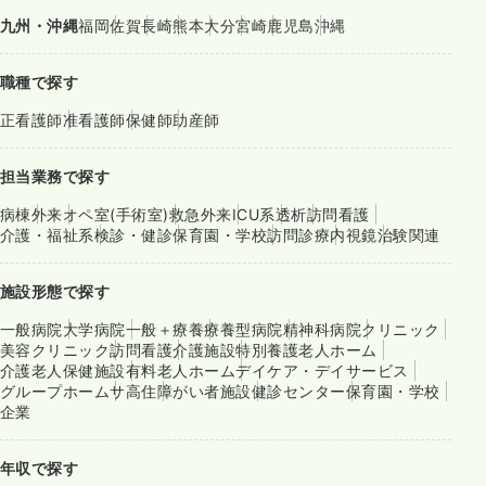
九州・沖縄
福岡
佐賀
長崎
熊本
大分
宮崎
鹿児島
沖縄
職種で探す
正看護師
准看護師
保健師
助産師
担当業務で探す
病棟
外来
オペ室(手術室)
救急外来
ICU系
透析
訪問看護
介護・福祉系
検診・健診
保育園・学校
訪問診療
内視鏡
治験関連
施設形態で探す
一般病院
大学病院
一般＋療養
療養型病院
精神科病院
クリニック
美容クリニック
訪問看護
介護施設
特別養護老人ホーム
介護老人保健施設
有料老人ホーム
デイケア・デイサービス
グループホーム
サ高住
障がい者施設
健診センター
保育園・学校
企業
年収で探す