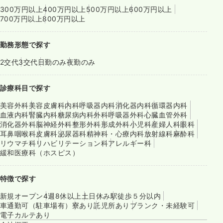
300万円以上
400万円以上
500万円以上
600万円以上
700万円以上
800万円以上
勤務形態で探す
2交代
3交代
日勤のみ
夜勤のみ
診療科目で探す
美容外科
美容皮膚科
内科
呼吸器内科
消化器内科
循環器内科
血液内科
腎臓内科
糖尿病内科
外科
呼吸器外科
心臓血管外科
消化器外科
脳神経外科
整形外科
形成外科
小児科
産婦人科
眼科
耳鼻咽喉科
皮膚科
泌尿器科
精神科・心療内科
放射線科
麻酔科
リウマチ科
リハビリテーション科
アレルギー科
緩和医療科（ホスピス）
特徴で探す
新規オープン
4週8休以上
土日休み
駅徒歩５分以内
車通勤可（駐車場有）
寮あり
託児所あり
ブランク・未経験可
電子カルテあり