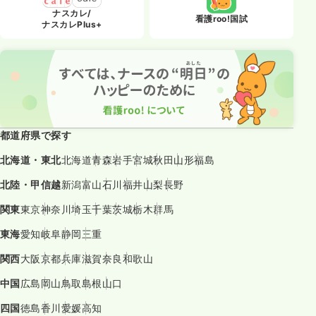
ナスカレ/
看護roo!国試
ナスカレPlus+
都道府県で探す
北海道・東北
北海道
青森
岩手
宮城
秋田
山形
福島
北陸・甲信越
新潟
富山
石川
福井
山梨
長野
関東
東京
神奈川
埼玉
千葉
茨城
栃木
群馬
東海
愛知
岐阜
静岡
三重
関西
大阪
京都
兵庫
滋賀
奈良
和歌山
中国
広島
岡山
鳥取
島根
山口
四国
徳島
香川
愛媛
高知