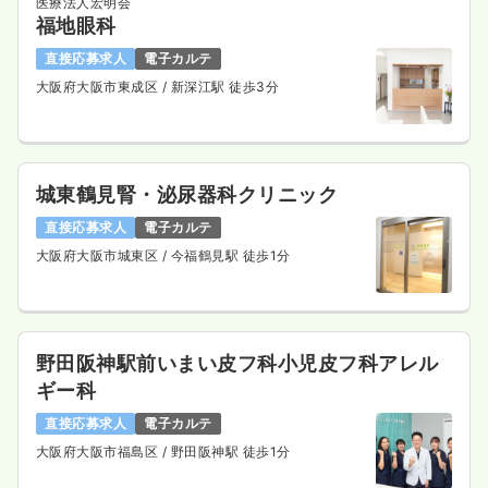
医療法人宏明会
福地眼科
直接応募求人
電子カルテ
大阪府大阪市東成区
/ 新深江駅 徒歩3分
城東鶴見腎・泌尿器科クリニック
直接応募求人
電子カルテ
大阪府大阪市城東区
/ 今福鶴見駅 徒歩1分
野田阪神駅前いまい皮フ科小児皮フ科アレル
ギー科
直接応募求人
電子カルテ
大阪府大阪市福島区
/ 野田阪神駅 徒歩1分