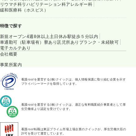
リウマチ科
リハビリテーション科
アレルギー科
緩和医療科（ホスピス）
特徴で探す
新規オープン
4週8休以上
土日休み
駅徒歩５分以内
車通勤可（駐車場有）
寮あり
託児所あり
ブランク・未経験可
電子カルテあり
会社概要
事業所案内
看護roo!を運営する(株)クイックは、個人情報保護に取り組む企業を示す
プライバシーマークを取得しています。
看護roo!を運営する(株)クイックは、適正な有料職業紹介事業者として厚
生労働省より認定を受けています。
看護roo!転職は東証プライム市場上場企業のクイックが、厚生労働大臣の
許可を受けて運営しています。