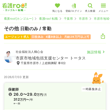
気になる
登録/ログイン
求人検索
メニュー
看護roo![カンゴルー]
看護roo! 転職
千葉県
市原市
市原市地域
その他
日勤のみ / 常勤
エージェント求人
日祝休み
4週8休以上
月給29万円以上可
社会福祉法人鶴心会
施設情報
市原市地域包括支援センター トータス
千葉県市原市 / 上総鶴舞駅 車6分
2026/07/03 更新
保健師
一時募集休止
26.0〜29.0
万円
/月
312
万円〜
/年
※一例