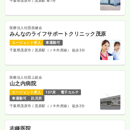
千葉県茂原市
/ 茂原駅 車7分
医療法人社団昌健会
みんなのライフサポートクリニック茂原
エージェント求人
車通勤可
千葉県茂原市
/ 茂原駅（ＪＲ外房線） 徒歩3分
医療法人社団上総会
山之内病院
エージェント求人
137床
電子カルテ
車通勤可
託児所
千葉県茂原市
/ 茂原駅（ＪＲ外房線） 徒歩2分
志鎌医院