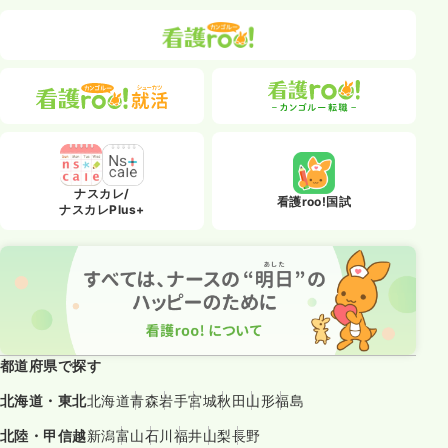
ナスカレ/
看護roo!国試
ナスカレPlus+
都道府県で探す
北海道・東北
北海道
青森
岩手
宮城
秋田
山形
福島
北陸・甲信越
新潟
富山
石川
福井
山梨
長野