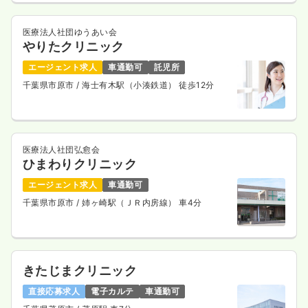
医療法人社団ゆうあい会
やりたクリニック
エージェント求人
車通勤可
託児所
千葉県市原市
/ 海士有木駅（小湊鉄道） 徒歩12分
医療法人社団弘愈会
ひまわりクリニック
エージェント求人
車通勤可
千葉県市原市
/ 姉ヶ崎駅（ＪＲ内房線） 車4分
きたじまクリニック
直接応募求人
電子カルテ
車通勤可