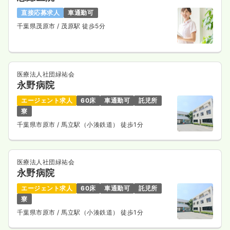
直接応募求人
車通勤可
千葉県茂原市
/ 茂原駅 徒歩5分
医療法人社団緑祐会
永野病院
エージェント求人
60床
車通勤可
託児所
寮
千葉県市原市
/ 馬立駅（小湊鉄道） 徒歩1分
医療法人社団緑祐会
永野病院
エージェント求人
60床
車通勤可
託児所
寮
千葉県市原市
/ 馬立駅（小湊鉄道） 徒歩1分