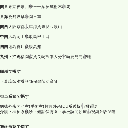
関東
東京
神奈川
埼玉
千葉
茨城
栃木
群馬
東海
愛知
岐阜
静岡
三重
関西
大阪
京都
兵庫
滋賀
奈良
和歌山
中国
広島
岡山
鳥取
島根
山口
四国
徳島
香川
愛媛
高知
九州・沖縄
福岡
佐賀
長崎
熊本
大分
宮崎
鹿児島
沖縄
職種で探す
正看護師
准看護師
保健師
助産師
担当業務で探す
病棟
外来
オペ室(手術室)
救急外来
ICU系
透析
訪問看護
介護・福祉系
検診・健診
保育園・学校
訪問診療
内視鏡
治験関連
施設形態で探す