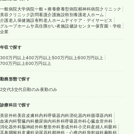
一般病院
大学病院
一般＋療養
療養型病院
精神科病院
クリニック
美容クリニック
訪問看護
介護施設
特別養護老人ホーム
介護老人保健施設
有料老人ホーム
デイケア・デイサービス
グループホーム
サ高住
障がい者施設
健診センター
保育園・学校
企業
年収で探す
300万円以上
400万円以上
500万円以上
600万円以上
700万円以上
800万円以上
勤務形態で探す
2交代
3交代
日勤のみ
夜勤のみ
診療科目で探す
美容外科
美容皮膚科
内科
呼吸器内科
消化器内科
循環器内科
血液内科
腎臓内科
糖尿病内科
外科
呼吸器外科
心臓血管外科
消化器外科
脳神経外科
整形外科
形成外科
小児科
産婦人科
眼科
耳鼻咽喉科
皮膚科
泌尿器科
精神科・心療内科
放射線科
麻酔科