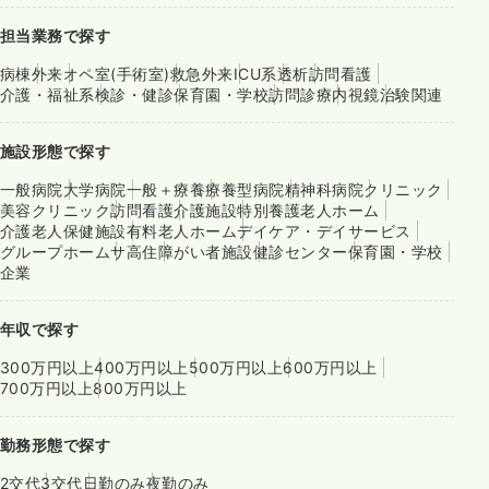
担当業務で探す
病棟
外来
オペ室(手術室)
救急外来
ICU系
透析
訪問看護
介護・福祉系
検診・健診
保育園・学校
訪問診療
内視鏡
治験関連
施設形態で探す
一般病院
大学病院
一般＋療養
療養型病院
精神科病院
クリニック
美容クリニック
訪問看護
介護施設
特別養護老人ホーム
介護老人保健施設
有料老人ホーム
デイケア・デイサービス
グループホーム
サ高住
障がい者施設
健診センター
保育園・学校
企業
年収で探す
300万円以上
400万円以上
500万円以上
600万円以上
700万円以上
800万円以上
勤務形態で探す
2交代
3交代
日勤のみ
夜勤のみ