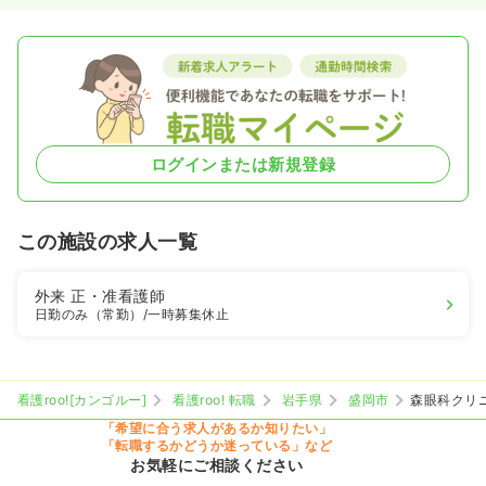
ログインまたは新規登録
この施設の求人一覧
外来
正・准看護師
日勤のみ（常勤）
/一時募集休止
看護roo![カンゴルー]
看護roo! 転職
岩手県
盛岡市
森眼科クリ
「希望に合う求人があるか知りたい」
「転職するかどうか迷っている」など
お気軽にご相談ください