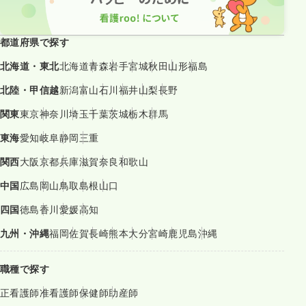
都道府県で探す
北海道・東北
北海道
青森
岩手
宮城
秋田
山形
福島
北陸・甲信越
新潟
富山
石川
福井
山梨
長野
関東
東京
神奈川
埼玉
千葉
茨城
栃木
群馬
東海
愛知
岐阜
静岡
三重
関西
大阪
京都
兵庫
滋賀
奈良
和歌山
中国
広島
岡山
鳥取
島根
山口
四国
徳島
香川
愛媛
高知
九州・沖縄
福岡
佐賀
長崎
熊本
大分
宮崎
鹿児島
沖縄
職種で探す
正看護師
准看護師
保健師
助産師