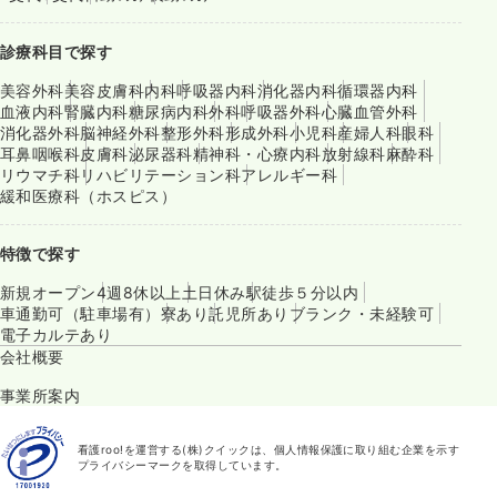
診療科目で探す
美容外科
美容皮膚科
内科
呼吸器内科
消化器内科
循環器内科
血液内科
腎臓内科
糖尿病内科
外科
呼吸器外科
心臓血管外科
消化器外科
脳神経外科
整形外科
形成外科
小児科
産婦人科
眼科
耳鼻咽喉科
皮膚科
泌尿器科
精神科・心療内科
放射線科
麻酔科
リウマチ科
リハビリテーション科
アレルギー科
緩和医療科（ホスピス）
特徴で探す
新規オープン
4週8休以上
土日休み
駅徒歩５分以内
車通勤可（駐車場有）
寮あり
託児所あり
ブランク・未経験可
電子カルテあり
会社概要
事業所案内
看護roo!を運営する(株)クイックは、個人情報保護に取り組む企業を示す
プライバシーマークを取得しています。