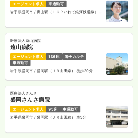
エージェント求人
車通勤可
岩手県盛岡市
/ 青山駅（ＩＧＲいわて銀河鉄道線） 徒
歩12分
医療法人遠山病院
遠山病院
エージェント求人
136床
電子カルテ
車通勤可
岩手県盛岡市
/ 盛岡駅（ＪＲ山田線） 徒歩20分
医療法人さんさ
盛岡さんさ病院
エージェント求人
95床
車通勤可
岩手県盛岡市
/ 盛岡駅（ＪＲ山田線） 車5分