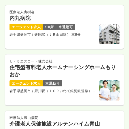
医療法人青樹会
内丸病院
エージェント求人
90床
車通勤可
岩手県盛岡市
/ 盛岡駅（ＪＲ山田線） 車6分
Ｌ・Ｅエスコート株式会社
住宅型有料老人ホームナーシングホームもり
おか
エージェント求人
車通勤可
岩手県盛岡市
/ 厨川駅（ＩＧＲいわて銀河鉄道線） 徒
歩12分
医療法人遠山病院
介護老人保健施設アルテンハイム青山