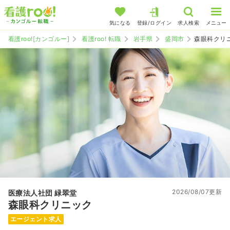
気になる
登録/ログイン
求人検索
メニュー
看護roo![カンゴルー]
看護roo! 転職
岩手県
盛岡市
森眼科クリ
2026/08/07更新
医療法人社団 緑翠堂
森眼科クリニック
エージェント求人