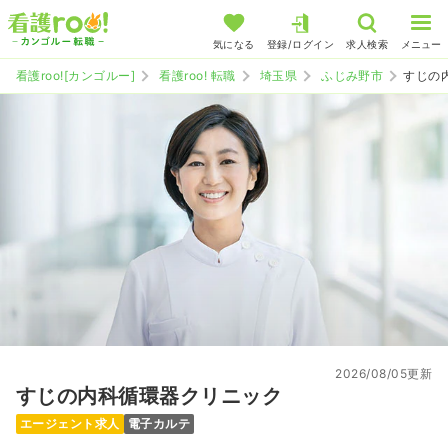
気になる
登録/ログイン
求人検索
メニュー
看護roo![カンゴルー]
看護roo! 転職
埼玉県
ふじみ野市
すじの
2026/08/05更新
すじの内科循環器クリニック
エージェント求人
電子カルテ