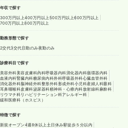
年収で探す
300万円以上
400万円以上
500万円以上
600万円以上
700万円以上
800万円以上
勤務形態で探す
2交代
3交代
日勤のみ
夜勤のみ
診療科目で探す
美容外科
美容皮膚科
内科
呼吸器内科
消化器内科
循環器内科
血液内科
腎臓内科
糖尿病内科
外科
呼吸器外科
心臓血管外科
消化器外科
脳神経外科
整形外科
形成外科
小児科
産婦人科
眼科
耳鼻咽喉科
皮膚科
泌尿器科
精神科・心療内科
放射線科
麻酔科
リウマチ科
リハビリテーション科
アレルギー科
緩和医療科（ホスピス）
特徴で探す
新規オープン
4週8休以上
土日休み
駅徒歩５分以内