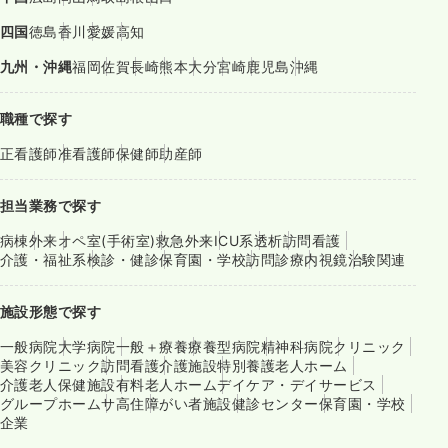
四国
徳島
香川
愛媛
高知
九州・沖縄
福岡
佐賀
長崎
熊本
大分
宮崎
鹿児島
沖縄
職種で探す
正看護師
准看護師
保健師
助産師
担当業務で探す
病棟
外来
オペ室(手術室)
救急外来
ICU系
透析
訪問看護
介護・福祉系
検診・健診
保育園・学校
訪問診療
内視鏡
治験関連
施設形態で探す
一般病院
大学病院
一般＋療養
療養型病院
精神科病院
クリニック
美容クリニック
訪問看護
介護施設
特別養護老人ホーム
介護老人保健施設
有料老人ホーム
デイケア・デイサービス
グループホーム
サ高住
障がい者施設
健診センター
保育園・学校
企業