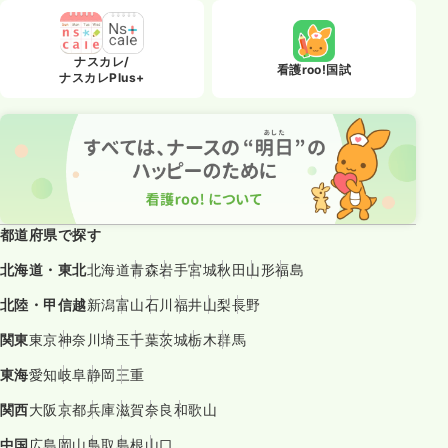
ナスカレ/
看護roo!国試
ナスカレPlus+
都道府県で探す
北海道・東北
北海道
青森
岩手
宮城
秋田
山形
福島
北陸・甲信越
新潟
富山
石川
福井
山梨
長野
関東
東京
神奈川
埼玉
千葉
茨城
栃木
群馬
東海
愛知
岐阜
静岡
三重
関西
大阪
京都
兵庫
滋賀
奈良
和歌山
中国
広島
岡山
鳥取
島根
山口