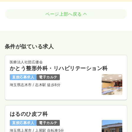
ページ上部へ戻る
条件が似ている求人
医療法人社団広優会
かとう整形外科・リハビリテーション科
直接応募求人
電子カルテ
埼玉県志木市
/ 志木駅 徒歩8分
はるのひ皮フ科
直接応募求人
電子カルテ
埼玉県上尾市
/ 上尾駅 自転車5分