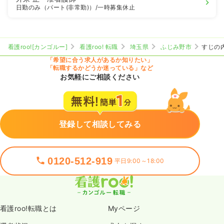
日勤のみ（パート(非常勤)）
/一時募集休止
看護roo![カンゴルー]
看護roo! 転職
埼玉県
ふじみ野市
すじの
「希望に合う求人があるか知りたい」
「転職するかどうか迷っている」など
お気軽にご相談ください
登録して相談してみる
0120-512-919
平日9:00～18:00
看護roo!転職とは
Myページ