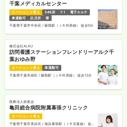
千葉メディカルセンター
エージェント求人
346床
7:1
電子カルテ
車通勤可
託児所
寮
千葉県千葉市中央区
/ 蘇我駅（ＪＲ外房線） 徒歩5分
株式会社ALKU
訪問看護ステーションフレンドリーアルク千
葉おゆみ野
エージェント求人
車通勤可
千葉県千葉市緑区
/ 鎌取駅（ＪＲ外房線） 徒歩12分
医療法人鉄蕉会
亀田総合病院附属幕張クリニック
エージェント求人
千葉県千葉市美浜区
/ 海浜幕張駅（ＪＲ京葉線） 徒歩