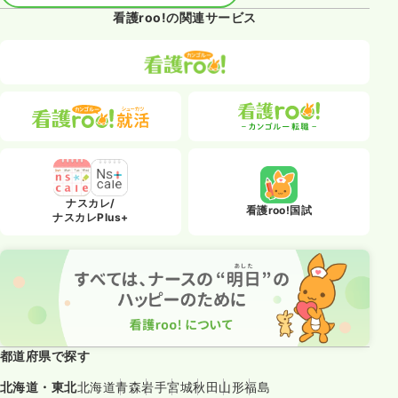
看護roo!の関連サービス
ナスカレ/
看護roo!国試
ナスカレPlus+
都道府県で探す
北海道・東北
北海道
青森
岩手
宮城
秋田
山形
福島