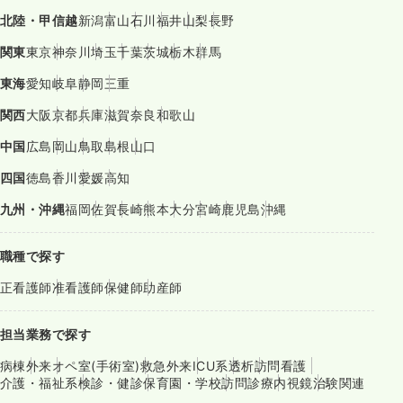
北陸・甲信越
新潟
富山
石川
福井
山梨
長野
関東
東京
神奈川
埼玉
千葉
茨城
栃木
群馬
東海
愛知
岐阜
静岡
三重
関西
大阪
京都
兵庫
滋賀
奈良
和歌山
中国
広島
岡山
鳥取
島根
山口
四国
徳島
香川
愛媛
高知
九州・沖縄
福岡
佐賀
長崎
熊本
大分
宮崎
鹿児島
沖縄
職種で探す
正看護師
准看護師
保健師
助産師
担当業務で探す
病棟
外来
オペ室(手術室)
救急外来
ICU系
透析
訪問看護
介護・福祉系
検診・健診
保育園・学校
訪問診療
内視鏡
治験関連