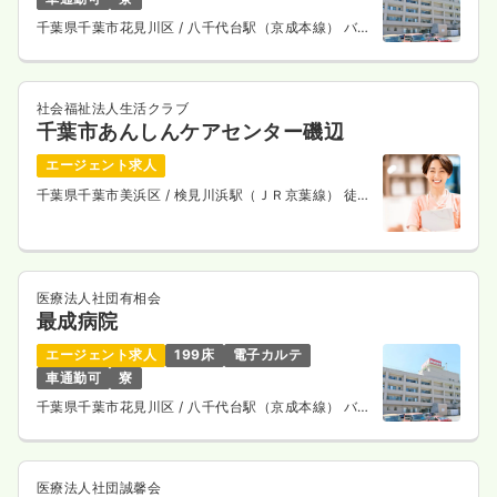
千葉県千葉市花見川区
/ 八千代台駅（京成本線） バス
13分
社会福祉法人生活クラブ
千葉市あんしんケアセンター磯辺
エージェント求人
千葉県千葉市美浜区
/ 検見川浜駅（ＪＲ京葉線） 徒歩
16分
医療法人社団有相会
最成病院
エージェント求人
199床
電子カルテ
車通勤可
寮
千葉県千葉市花見川区
/ 八千代台駅（京成本線） バス
13分
医療法人社団誠馨会