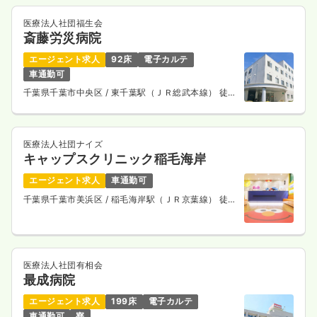
医療法人社団福生会
斎藤労災病院
エージェント求人
92床
電子カルテ
車通勤可
千葉県千葉市中央区
/ 東千葉駅（ＪＲ総武本線） 徒歩
15分
医療法人社団ナイズ
キャップスクリニック稲毛海岸
エージェント求人
車通勤可
千葉県千葉市美浜区
/ 稲毛海岸駅（ＪＲ京葉線） 徒歩
2分
医療法人社団有相会
最成病院
エージェント求人
199床
電子カルテ
車通勤可
寮