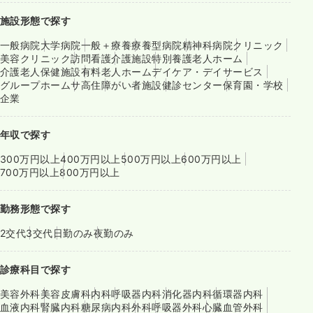
施設形態で探す
一般病院
大学病院
一般＋療養
療養型病院
精神科病院
クリニック
美容クリニック
訪問看護
介護施設
特別養護老人ホーム
介護老人保健施設
有料老人ホーム
デイケア・デイサービス
グループホーム
サ高住
障がい者施設
健診センター
保育園・学校
企業
年収で探す
300万円以上
400万円以上
500万円以上
600万円以上
700万円以上
800万円以上
勤務形態で探す
2交代
3交代
日勤のみ
夜勤のみ
診療科目で探す
美容外科
美容皮膚科
内科
呼吸器内科
消化器内科
循環器内科
血液内科
腎臓内科
糖尿病内科
外科
呼吸器外科
心臓血管外科