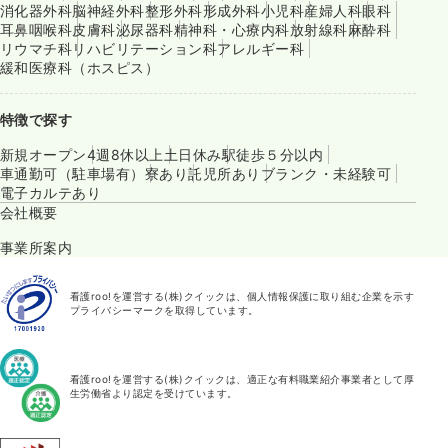
消化器外科
脳神経外科
整形外科
形成外科
小児科
産婦人科
眼科
耳鼻咽喉科
皮膚科
泌尿器科
精神科・心療内科
放射線科
麻酔科
リウマチ科
リハビリテーション科
アレルギー科
緩和医療科（ホスピス）
特徴で探す
新規オープン
4週8休以上
土日休み
駅徒歩５分以内
車通勤可（駐車場有）
寮あり
託児所あり
ブランク・未経験可
電子カルテあり
会社概要
事業所案内
看護roo!を運営する(株)クイックは、個人情報保護に取り組む企業を示す
プライバシーマークを取得しています。
看護roo!を運営する(株)クイックは、適正な有料職業紹介事業者として厚
生労働省より認定を受けています。