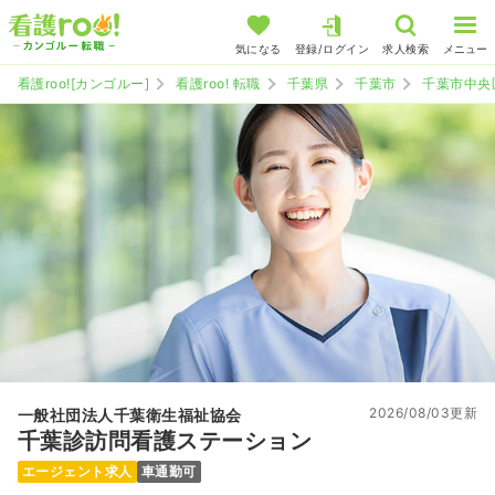
気になる
登録/ログイン
求人検索
メニュー
看護roo![カンゴルー]
看護roo! 転職
千葉県
千葉市
千葉市中央
2026/08/03更新
一般社団法人千葉衛生福祉協会
千葉診訪問看護ステーション
エージェント求人
車通勤可