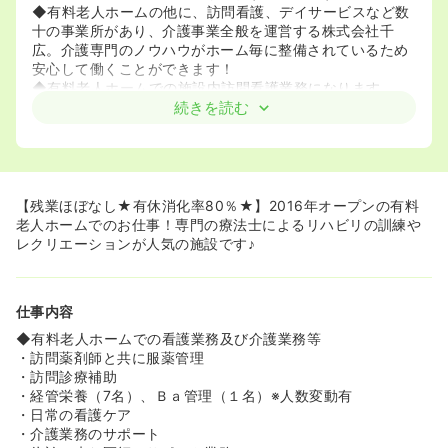
◆有料老人ホームの他に、訪問看護、デイサービスなど数
十の事業所があり、介護事業全般を運営する株式会社千
広。介護専門のノウハウがホーム毎に整備されているため
安心して働くことができます！
◆有料老人ホームでの施設内訪問看護業務になります。
続きを読む
《イベントも充実♪アットホームな環境で楽しく働くことが
出来ます♪》
◆施設が江津湖の近くにあり、毎年秋に江津湖で行われる
花火大会に合わせて開催される秋祭りは例年大盛況です！
その他、併設しているデイサービスでのレクリエーション
【残業ほぼなし★有休消化率80％★】2016年オープンの有料
などイベントも豊富で、笑顔で楽しみながらお仕事ができ
老人ホームでのお仕事！専門の療法士によるリハビリの訓練や
ます！
レクリエーションが人気の施設です♪
≪看護経験を活かしながら介護施設で働くことができます
≫
仕事内容
◆看護業務と介護業務のすみわけがしっかりしています。
今までの看護経験を活かして働きたい方にもおすすめで
◆有料老人ホームでの看護業務及び介護業務等
す！
・訪問薬剤師と共に服薬管理
◆未経験の方でも安心の教育体制がございます！教育担当
・訪問診療補助
の先輩看護師が、1ヶ月一緒にお仕事をしていただけます！
・経管栄養（7名）、Ｂａ管理（１名）※人数変動有
◆eラーニングも導入しており、働く上での必要な知識を
・日常の看護ケア
つけることができます！
・介護業務のサポート