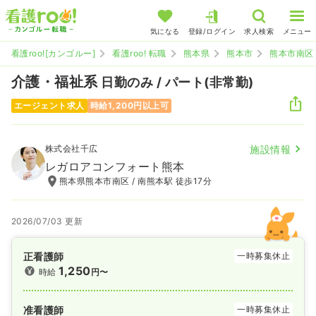
気になる
登録/ログイン
求人検索
メニュー
看護roo![カンゴルー]
看護roo! 転職
熊本県
熊本市
熊本市南区
介護・福祉系
日勤のみ / パート(非常勤)
エージェント求人
時給1,200円以上可
株式会社千広
施設情報
レガロアコンフォート熊本
熊本県熊本市南区 / 南熊本駅 徒歩17分
2026/07/03 更新
正看護師
一時募集休止
1,250
時給
円〜
准看護師
一時募集休止