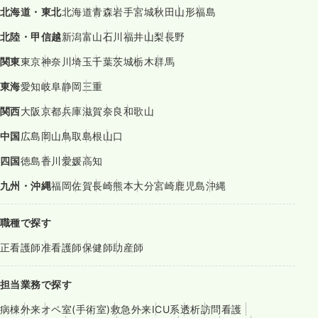
北海道・東北
北海道
青森
岩手
宮城
秋田
山形
福島
北陸・甲信越
新潟
富山
石川
福井
山梨
長野
関東
東京
神奈川
埼玉
千葉
茨城
栃木
群馬
東海
愛知
岐阜
静岡
三重
関西
大阪
京都
兵庫
滋賀
奈良
和歌山
中国
広島
岡山
鳥取
島根
山口
四国
徳島
香川
愛媛
高知
九州・沖縄
福岡
佐賀
長崎
熊本
大分
宮崎
鹿児島
沖縄
職種で探す
正看護師
准看護師
保健師
助産師
担当業務で探す
病棟
外来
オペ室(手術室)
救急外来
ICU系
透析
訪問看護