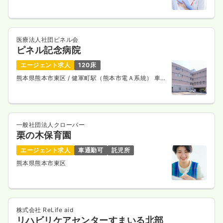
医療法人社団ピネル会
ピネル記念病院
エージェント求人
120床
熊本県熊本市東区
/ 健軍町駅（熊本市電Ａ系統） 車
10分
一般社団法人クローバー
栗の木保育園
エージェント求人
車通勤可
託児所
熊本県熊本市東区
株式会社 ReLife aid
リハビリケアセンターすまいる北部