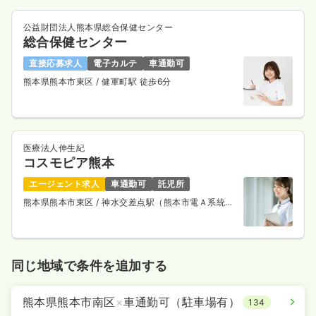
公益財団法人熊本県総合保健センター
総合保健センター
直接応募求人
電子カルテ
車通勤可
熊本県熊本市東区
/ 健軍町駅 徒歩6分
医療法人伸生紀
コスモピア熊本
エージェント求人
車通勤可
託児所
熊本県熊本市東区
/ 神水交差点駅（熊本市電Ａ系統）
徒歩15分
同じ地域で条件を追加する
熊本県熊本市南区
×
車通勤可（駐車場有）
134