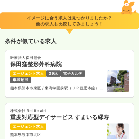
イメージに合う求人は見つかりましたか？
他の求人も比較してみましょう！
条件が似ている求人
医療法人保田窪会
保田窪整形外科病院
エージェント求人
39床
電子カルテ
車通勤可
熊本県熊本市東区
/ 東海学園前駅（ＪＲ豊肥本線） 車
6分
株式会社 ReLife aid
重度対応型デイサービス すまいる縁寿
エージェント求人
熊本県熊本市北区