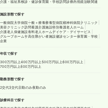
介護・福祉系
検診・健診
保育園・学校
訪問診療
内視鏡
治験関連
施設形態で探す
一般病院
大学病院
一般＋療養
療養型病院
精神科病院
クリニック
美容クリニック
訪問看護
介護施設
特別養護老人ホーム
介護老人保健施設
有料老人ホーム
デイケア・デイサービス
グループホーム
サ高住
障がい者施設
健診センター
保育園・学校
企業
年収で探す
300万円以上
400万円以上
500万円以上
600万円以上
700万円以上
800万円以上
勤務形態で探す
2交代
3交代
日勤のみ
夜勤のみ
診療科目で探す