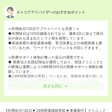
2025/08/19
正・准看護師の募集を休止
2025/01/24
正・准看護師を募集中
キャリアアドバイザーのおすすめポイント
≪年間休日120日でプライベートも充実！≫
◆年間休日は120日確保されており、週休2日に加えて祝日
分の休みも含まれたシフト制を採用しています。
◆有給休暇や産前産後休暇、育児休業などの休暇制度も整
っているため、ワークライフバランスを大切にできます。
≪医療サポート体制が整った安心の環境です≫
◆ 医療法人社団紀翔会が運営しており、併設クリニックと
の密接な連携により24時間365日の医療サポート体制を構
築しています。
◆24時間看護師が常駐しているため、医療依存度の高い入
居者様に対しても専門性を持って対応することが可能で
す。
続きを読む
≪多職種連携によるスムーズな看護を提供できます≫
◆神経難病の入居者様が多く、こまめな往診に加えてPT・
OT・STなどの専門スタッフも介入しています。
◆リハビリスタッフとの連携がスムーズなため、チーム一
【年間休日120日★24時間看護師常駐★車通勤可】クリニック