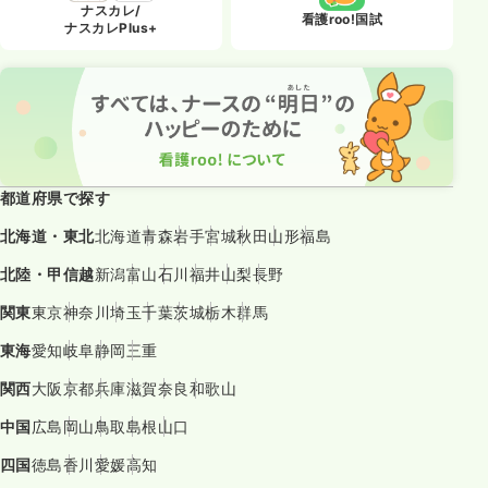
ナスカレ/
看護roo!国試
ナスカレPlus+
都道府県で探す
北海道・東北
北海道
青森
岩手
宮城
秋田
山形
福島
北陸・甲信越
新潟
富山
石川
福井
山梨
長野
関東
東京
神奈川
埼玉
千葉
茨城
栃木
群馬
東海
愛知
岐阜
静岡
三重
関西
大阪
京都
兵庫
滋賀
奈良
和歌山
中国
広島
岡山
鳥取
島根
山口
四国
徳島
香川
愛媛
高知