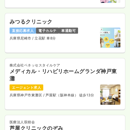
みつるクリニック
直接応募求人
電子カルテ
車通勤可
兵庫県尼崎市
/ 立花駅 車8分
株式会社ベネッセスタイルケア
メディカル・リハビリホームグランダ神戸東
灘
エージェント求人
兵庫県神戸市東灘区
/ 芦屋駅（阪神本線） 徒歩13分
医療法人双樹会
芦屋クリニックのぞみ