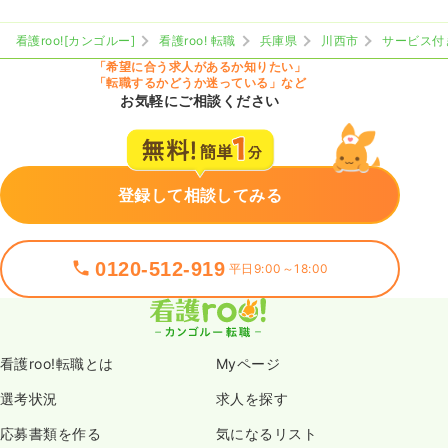
看護roo![カンゴルー]
看護roo! 転職
兵庫県
川西市
サービス付
「希望に合う求人があるか知りたい」
「転職するかどうか迷っている」など
お気軽にご相談ください
登録して相談してみる
0120-512-919
平日9:00～18:00
看護roo!転職とは
Myページ
選考状況
求人を探す
応募書類を作る
気になるリスト