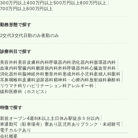
300万円以上
400万円以上
500万円以上
600万円以上
700万円以上
800万円以上
勤務形態で探す
2交代
3交代
日勤のみ
夜勤のみ
診療科目で探す
美容外科
美容皮膚科
内科
呼吸器内科
消化器内科
循環器内科
血液内科
腎臓内科
糖尿病内科
外科
呼吸器外科
心臓血管外科
消化器外科
脳神経外科
整形外科
形成外科
小児科
産婦人科
眼科
耳鼻咽喉科
皮膚科
泌尿器科
精神科・心療内科
放射線科
麻酔科
リウマチ科
リハビリテーション科
アレルギー科
緩和医療科（ホスピス）
特徴で探す
新規オープン
4週8休以上
土日休み
駅徒歩５分以内
車通勤可（駐車場有）
寮あり
託児所あり
ブランク・未経験可
電子カルテあり
会社概要