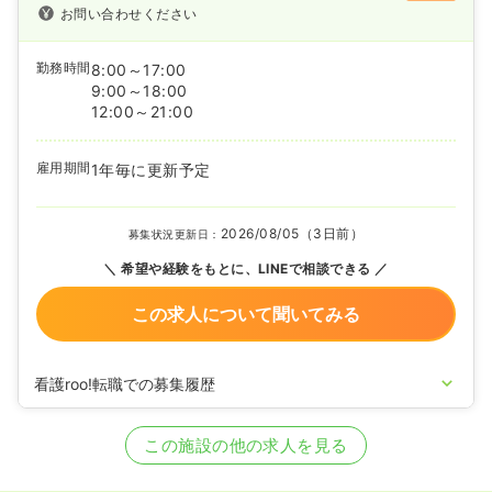
お問い合わせください
勤務時間
8:00～17:00
9:00～18:00
12:00～21:00
雇用期間
1年毎に更新予定
2026/08/05（3日前）
募集状況更新日：
希望や経験をもとに、LINEで相談できる
この求人について聞いてみる
看護roo!転職での募集履歴
2026/05/11
正・准看護師の募集を開始
2026/04/09
正・准看護師の募集を休止
この施設の他の求人を見る
2026/01/29
正・准看護師の募集を開始
2025/09/04
正看護師の募集を休止
2025/08/20
正看護師の募集を開始