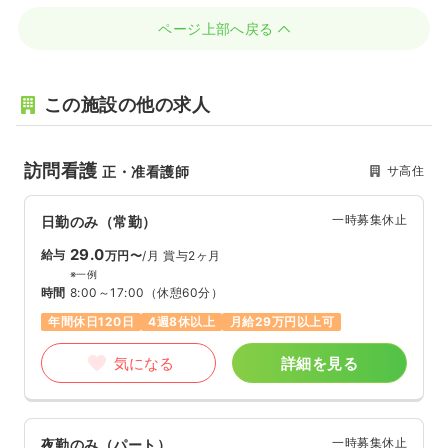
ページ上部へ戻る
この施設の他の求人
訪問看護
サ高住
正・准看護師
一時募集休止
日勤のみ（常勤）
29.0
給与
万円〜
/月
賞与2ヶ月
※一例
時間
8:00～17:00
（休憩60分）
年間休日120日
4週8休以上
月給29万円以上可
気になる
詳細を見る
一時募集休止
夜勤のみ（パート）