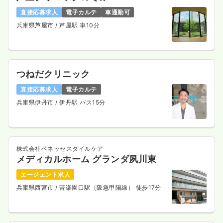
直接応募求人
電子カルテ
車通勤可
兵庫県芦屋市
/ 芦屋駅 車10分
つねだクリニック
直接応募求人
電子カルテ
兵庫県伊丹市
/ 伊丹駅 バス15分
株式会社ベネッセスタイルケア
メディカルホーム グランダ夙川東
エージェント求人
兵庫県西宮市
/ 苦楽園口駅（阪急甲陽線） 徒歩17分