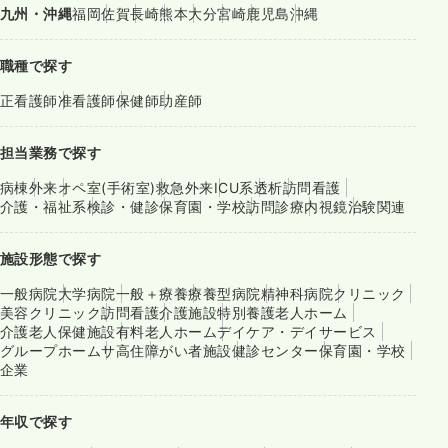
九州・沖縄
福岡
佐賀
長崎
熊本
大分
宮崎
鹿児島
沖縄
職種で探す
正看護師
准看護師
保健師
助産師
担当業務で探す
病棟
外来
オペ室(手術室)
救急外来
ICU系
透析
訪問看護
介護・福祉系
検診・健診
保育園・学校
訪問診療
内視鏡
治験関連
施設形態で探す
一般病院
大学病院
一般＋療養
療養型病院
精神科病院
クリニック
美容クリニック
訪問看護
介護施設
特別養護老人ホーム
介護老人保健施設
有料老人ホーム
デイケア・デイサービス
グループホーム
サ高住
障がい者施設
健診センター
保育園・学校
企業
年収で探す