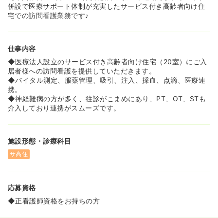
丸となって入居者様の生活を支えることができます！
併設で医療サポート体制が充実したサービス付き高齢者向け住
宅での訪問看護業務です♪
≪看護師としての経験を活かせる業務内容です≫
◆バイタル測定、服薬管理、吸引、注入、採血、点滴な
ど、看護スキルを継続して発揮できる環境です。
仕事内容
◆看取りまで対応できる環境が完備されており、入居者様
一人ひとりに寄り添った看護を実践できます。
◆医療法人設立のサービス付き高齢者向け住宅（20室）にご入
居者様への訪問看護を提供していただきます。
≪通勤の利便性と福利厚生も完備されています≫
◆バイタル測定、服薬管理、吸引、注入、採血、点滴、医療連
◆マイカー通勤が可能で専用の駐車場も完備されているた
携。
め、日々の通勤ストレスを軽減できます。
◆神経難病の方が多く、往診がこまめにあり、PT、OT、STも
◆退職金制度が設けられており、長期的に安定して働きた
介入しており連携がスムーズです。
い方にも適した福利厚生が整っています。
施設形態・診療科目
サ高住
応募資格
◆正看護師資格をお持ちの方