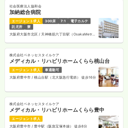
社会医療法人協和会
加納総合病院
エージェント求人
300床
7:1
電子カルテ
託児所
寮
大阪府大阪市北区
/ 天神橋筋六丁目駅（OsakaMetro
谷町線） 徒歩1分
株式会社ベネッセスタイルケア
メディカル・リハビリホームくらら桃山台
エージェント求人
車通勤可
大阪府豊中市
/ 桃山台駅（北大阪急行電鉄） 徒歩16分
株式会社ベネッセスタイルケア
メディカル・リハビリホームくらら豊中
エージェント求人
大阪府豊中市
/ 豊中駅（阪急宝塚本線） 徒歩8分