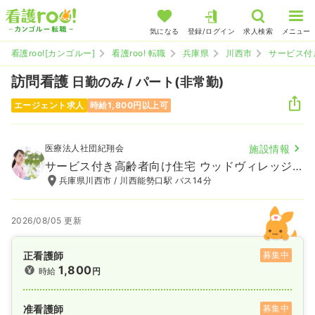
気になる
登録/ログイン
求人検索
メニュー
看護roo![カンゴルー]
看護roo! 転職
兵庫県
川西市
サービス付
訪問看護
日勤のみ / パート(非常勤)
エージェント求人
時給1,800円以上可
医療法人社団紀翔会
施設情報
サービス付き高齢者向け住宅 ウッドヴィレッジ川西
兵庫県川西市 / 川西能勢口駅 バス14分
2026/08/05 更新
正看護師
募集中
1,800
時給
円
准看護師
募集中