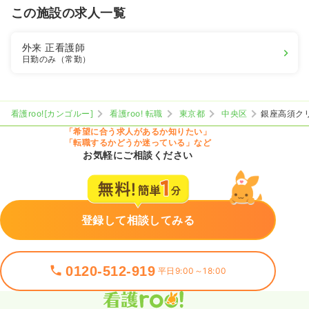
この施設の求人一覧
外来
正看護師
日勤のみ（常勤）
看護roo![カンゴルー]
看護roo! 転職
東京都
中央区
銀座高須ク
「希望に合う求人があるか知りたい」
「転職するかどうか迷っている」など
お気軽にご相談ください
登録して相談してみる
0120-512-919
平日9:00～18:00