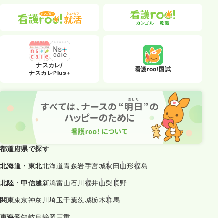
ナスカレ/
看護roo!国試
ナスカレPlus+
都道府県で探す
北海道・東北
北海道
青森
岩手
宮城
秋田
山形
福島
北陸・甲信越
新潟
富山
石川
福井
山梨
長野
関東
東京
神奈川
埼玉
千葉
茨城
栃木
群馬
東海
愛知
岐阜
静岡
三重