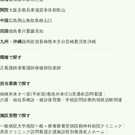
関西
大阪
京都
兵庫
滋賀
奈良
和歌山
中国
広島
岡山
鳥取
島根
山口
四国
徳島
香川
愛媛
高知
九州・沖縄
福岡
佐賀
長崎
熊本
大分
宮崎
鹿児島
沖縄
職種で探す
正看護師
准看護師
保健師
助産師
担当業務で探す
病棟
外来
オペ室(手術室)
救急外来
ICU系
透析
訪問看護
介護・福祉系
検診・健診
保育園・学校
訪問診療
内視鏡
治験関連
施設形態で探す
一般病院
大学病院
一般＋療養
療養型病院
精神科病院
クリニック
美容クリニック
訪問看護
介護施設
特別養護老人ホーム