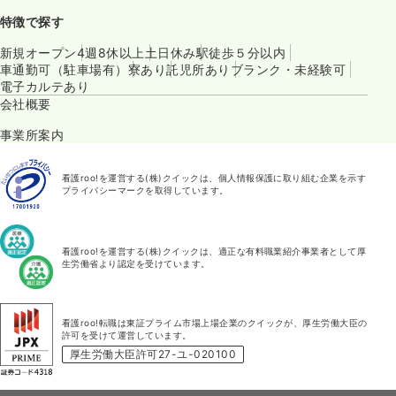
特徴で探す
新規オープン
4週8休以上
土日休み
駅徒歩５分以内
車通勤可（駐車場有）
寮あり
託児所あり
ブランク・未経験可
電子カルテあり
会社概要
事業所案内
看護roo!を運営する(株)クイックは、個人情報保護に取り組む企業を示す
プライバシーマークを取得しています。
看護roo!を運営する(株)クイックは、適正な有料職業紹介事業者として厚
生労働省より認定を受けています。
看護roo!転職は東証プライム市場上場企業のクイックが、厚生労働大臣の
許可を受けて運営しています。
厚生労働大臣許可27-ユ-020100