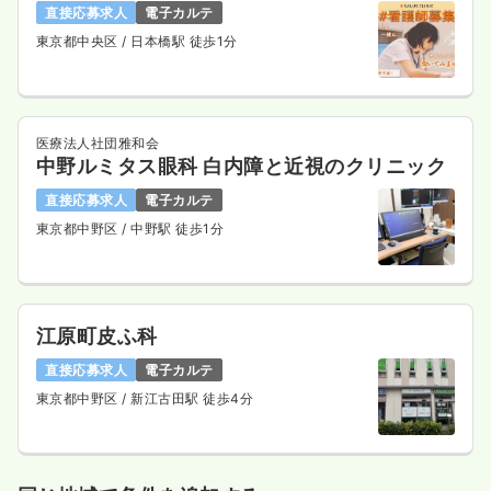
直接応募求人
電子カルテ
東京都中央区
/ 日本橋駅 徒歩1分
医療法人社団雅和会
中野ルミタス眼科 白内障と近視のクリニック
直接応募求人
電子カルテ
東京都中野区
/ 中野駅 徒歩1分
江原町皮ふ科
直接応募求人
電子カルテ
東京都中野区
/ 新江古田駅 徒歩4分