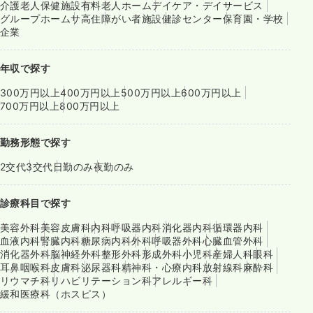
介護老人保健施設
有料老人ホーム
デイケア・デイサービス
グループホーム
サ高住
障がい者施設
健診センター
保育園・学校
企業
年収で探す
300万円以上
400万円以上
500万円以上
600万円以上
700万円以上
800万円以上
勤務形態で探す
2交代
3交代
日勤のみ
夜勤のみ
診療科目で探す
美容外科
美容皮膚科
内科
呼吸器内科
消化器内科
循環器内科
血液内科
腎臓内科
糖尿病内科
外科
呼吸器外科
心臓血管外科
消化器外科
脳神経外科
整形外科
形成外科
小児科
産婦人科
眼科
耳鼻咽喉科
皮膚科
泌尿器科
精神科・心療内科
放射線科
麻酔科
リウマチ科
リハビリテーション科
アレルギー科
緩和医療科（ホスピス）