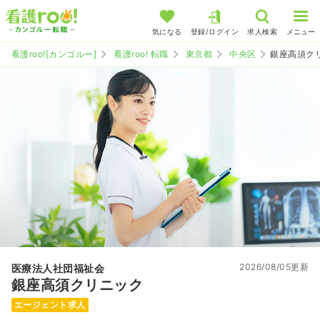
気になる
登録/ログイン
求人検索
メニュー
看護roo![カンゴルー]
看護roo! 転職
東京都
中央区
銀座高須ク
2026/08/05更新
医療法人社団福祉会
銀座高須クリニック
エージェント求人