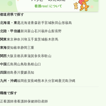
都道府県で探す
北海道・東北
北海道
青森
岩手
宮城
秋田
山形
福島
北陸・甲信越
新潟
富山
石川
福井
山梨
長野
関東
東京
神奈川
埼玉
千葉
茨城
栃木
群馬
東海
愛知
岐阜
静岡
三重
関西
大阪
京都
兵庫
滋賀
奈良
和歌山
中国
広島
岡山
鳥取
島根
山口
四国
徳島
香川
愛媛
高知
九州・沖縄
福岡
佐賀
長崎
熊本
大分
宮崎
鹿児島
沖縄
職種で探す
正看護師
准看護師
保健師
助産師