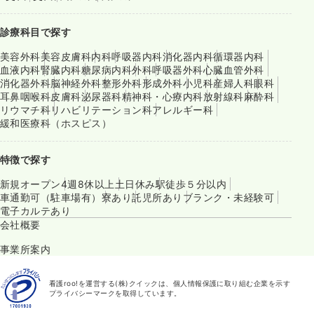
診療科目で探す
美容外科
美容皮膚科
内科
呼吸器内科
消化器内科
循環器内科
血液内科
腎臓内科
糖尿病内科
外科
呼吸器外科
心臓血管外科
消化器外科
脳神経外科
整形外科
形成外科
小児科
産婦人科
眼科
耳鼻咽喉科
皮膚科
泌尿器科
精神科・心療内科
放射線科
麻酔科
リウマチ科
リハビリテーション科
アレルギー科
緩和医療科（ホスピス）
特徴で探す
新規オープン
4週8休以上
土日休み
駅徒歩５分以内
車通勤可（駐車場有）
寮あり
託児所あり
ブランク・未経験可
電子カルテあり
会社概要
事業所案内
看護roo!を運営する(株)クイックは、個人情報保護に取り組む企業を示す
プライバシーマークを取得しています。