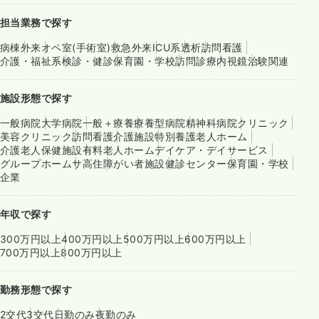
担当業務で探す
病棟
外来
オペ室(手術室)
救急外来
ICU系
透析
訪問看護
介護・福祉系
検診・健診
保育園・学校
訪問診療
内視鏡
治験関連
施設形態で探す
一般病院
大学病院
一般＋療養
療養型病院
精神科病院
クリニック
美容クリニック
訪問看護
介護施設
特別養護老人ホーム
介護老人保健施設
有料老人ホーム
デイケア・デイサービス
グループホーム
サ高住
障がい者施設
健診センター
保育園・学校
企業
年収で探す
300万円以上
400万円以上
500万円以上
600万円以上
700万円以上
800万円以上
勤務形態で探す
2交代
3交代
日勤のみ
夜勤のみ