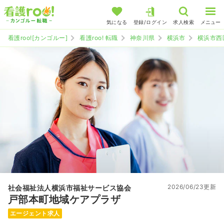
気になる
登録/ログイン
求人検索
メニュー
看護roo![カンゴルー]
看護roo! 転職
神奈川県
横浜市
横浜市西
2026/06/23更新
社会福祉法人横浜市福祉サービス協会
戸部本町地域ケアプラザ
エージェント求人