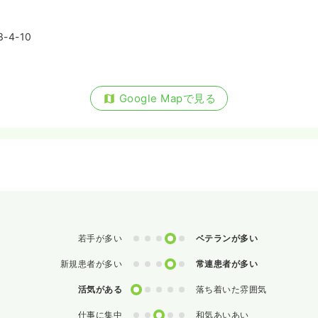
4-10
Google Mapで見る
0
1
2
3
4
若手が多い
ベテランが多い
0
1
2
3
4
新規患者が多い
常連患者が多い
0
1
2
3
4
活気がある
落ち着いた雰囲気
0
1
2
3
4
仕事に集中
和気あいあい