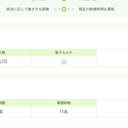
0
1
2
3
4
状況に応じて働き方を調整
既定の勤務時間を重視
備
人数
電子カルテ
名/日
員数
看護師数
9名
11名