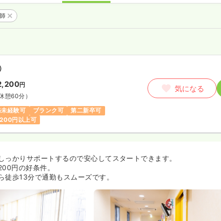
護師
）
2,200
円
気になる
休憩60分）
務未経験可
ブランク可
第二新卒可
,200円以上可
しっかりサポートするので安心してスタートできます。
,200円の好条件。
ら徒歩13分で通勤もスムーズです。