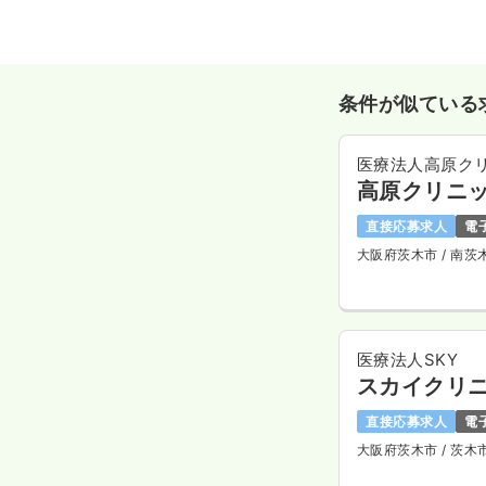
条件が似ている
医療法人高原ク
高原クリニ
直接応募求人
電
大阪府茨木市
/ 南茨
医療法人SKY
スカイクリ
直接応募求人
電
大阪府茨木市
/ 茨木