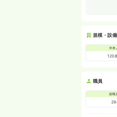
規模・設
外来
120
職員
総職
2