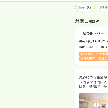
絞り込む
正看
外来
正看護師
日勤のみ（パート
1,800〜
給与
時給
時間
8:30～18:30
（
日祝休み
担当業
4月入職可
時給2
未経験でも先輩が
17時以降は時給2
阪急「牧落駅」か