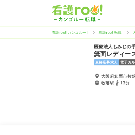
看護roo![カンゴルー]
看護roo! 転職
医療法人もみじの
箕面レディー
直接応募求人
電子カ
大阪府箕面市牧落3
牧落駅
13分