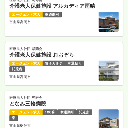
介護老人保健施設 アルカディア雨晴
エージェント求人
車通勤可
富山県高岡市
医療法人社団 紫蘭会
介護老人保健施設 おおぞら
エージェント求人
電子カルテ
車通勤可
託児所
富山県高岡市
医療法人社団 三医会
となみ三輪病院
エージェント求人
100床
車通勤可
託児所
寮
富山県砺波市