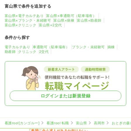
富山県で条件を追加する
富山県×電子カルテあり
富山県×車通勤可（駐車場有）
富山県×ブランク・未経験可
富山県×病棟
富山県×助産師
富山県×クリニック
富山県×2交代
条件から探す
電子カルテあり
車通勤可（駐車場有）
ブランク・未経験可
病棟
助産師
クリニック
2交代
ログインまたは新規登録
看護roo![カンゴルー]
看護roo! 転職
富山県
高岡市
おとぎの森
「希望に合う求人があるか知りたい」