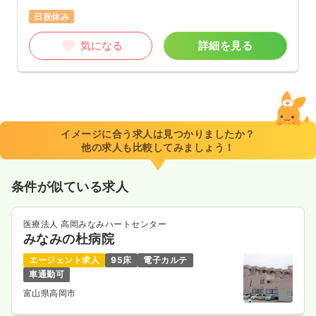
※1日6時間～応相談
日祝休み
※週4～5日勤務
気になる
詳細を見る
イメージに合う求人は見つかりましたか？
他の求人も比較してみましょう！
条件が似ている求人
医療法人 高岡みなみハートセンター
みなみの杜病院
エージェント求人
95床
電子カルテ
車通勤可
富山県高岡市