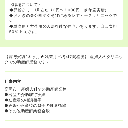
《職場について》
◆昇給あり：1月あたり0円〜2,000円（前年度実績）
◆おとぎの森公園すぐそばにあるレディースクリニックで
す
◆単身用と世帯用の入居可能な住宅があります。自己負担
50％上限です。
【賞与実績4.0ヶ月★残業月平均5時間程度】 産婦人科クリニッ
クでの助産師業務です♪
仕事内容
高岡市：産婦人科での助産師業務
●出産の介助取得実績
●妊産婦の相談相手
●妊娠から産後の母子の健康指導
●その他助産師業務全般