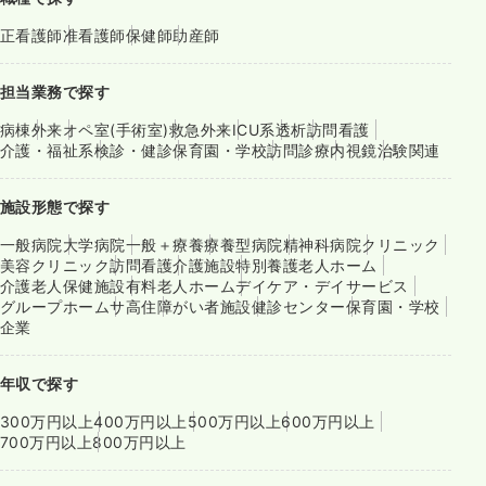
正看護師
准看護師
保健師
助産師
担当業務で探す
病棟
外来
オペ室(手術室)
救急外来
ICU系
透析
訪問看護
介護・福祉系
検診・健診
保育園・学校
訪問診療
内視鏡
治験関連
施設形態で探す
一般病院
大学病院
一般＋療養
療養型病院
精神科病院
クリニック
美容クリニック
訪問看護
介護施設
特別養護老人ホーム
介護老人保健施設
有料老人ホーム
デイケア・デイサービス
グループホーム
サ高住
障がい者施設
健診センター
保育園・学校
企業
年収で探す
300万円以上
400万円以上
500万円以上
600万円以上
700万円以上
800万円以上