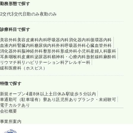
勤務形態で探す
2交代
3交代
日勤のみ
夜勤のみ
診療科目で探す
美容外科
美容皮膚科
内科
呼吸器内科
消化器内科
循環器内科
血液内科
腎臓内科
糖尿病内科
外科
呼吸器外科
心臓血管外科
消化器外科
脳神経外科
整形外科
形成外科
小児科
産婦人科
眼科
耳鼻咽喉科
皮膚科
泌尿器科
精神科・心療内科
放射線科
麻酔科
リウマチ科
リハビリテーション科
アレルギー科
緩和医療科（ホスピス）
特徴で探す
新規オープン
4週8休以上
土日休み
駅徒歩５分以内
車通勤可（駐車場有）
寮あり
託児所あり
ブランク・未経験可
電子カルテあり
会社概要
事業所案内