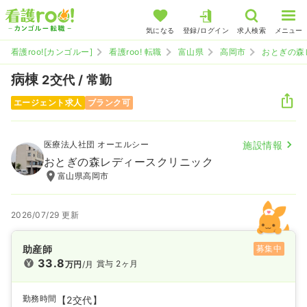
気になる
登録/ログイン
求人検索
メニュー
看護roo![カンゴルー]
看護roo! 転職
富山県
高岡市
おとぎの森
病棟
2交代 / 常勤
エージェント求人
ブランク可
医療法人社団 オーエルシー
施設情報
おとぎの森レディースクリニック
富山県高岡市
2026/07/29 更新
助産師
募集中
33.8
賞与 2ヶ月
万円
/月
勤務時間
【2交代】