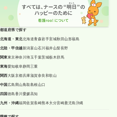
都道府県で探す
北海道・東北
北海道
青森
岩手
宮城
秋田
山形
福島
北陸・甲信越
新潟
富山
石川
福井
山梨
長野
関東
東京
神奈川
埼玉
千葉
茨城
栃木
群馬
東海
愛知
岐阜
静岡
三重
関西
大阪
京都
兵庫
滋賀
奈良
和歌山
中国
広島
岡山
鳥取
島根
山口
四国
徳島
香川
愛媛
高知
九州・沖縄
福岡
佐賀
長崎
熊本
大分
宮崎
鹿児島
沖縄
職種で探す