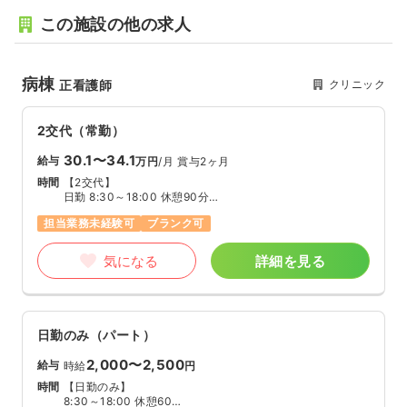
この施設の他の求人
病棟
クリニック
正看護師
2交代（常勤）
30.1〜34.1
給与
万円
/月
賞与2ヶ月
時間
【2交代】
日勤 8:30～18:00 休憩90分
夜勤 17:00～翌9:00 休憩120分
担当業務未経験可
ブランク可
※就業時間1）のみの勤務も可（相談に応じます
気になる
詳細を見る
日勤のみ（パート）
2,000〜2,500
給与
時給
円
時間
【日勤のみ】
8:30～18:00 休憩60分