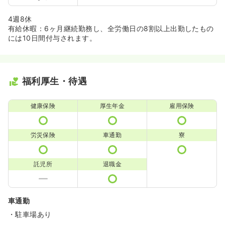
4週8休
有給休暇：6ヶ月継続勤務し、全労働日の8割以上出勤したもの
には10日間付与されます。
福利厚生・待遇
健康保険
厚生年金
雇用保険
労災保険
車通勤
寮
託児所
退職金
車通勤
・駐車場あり