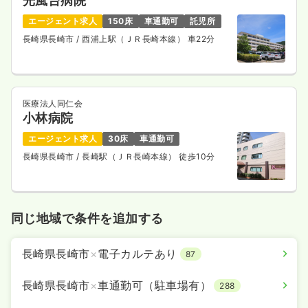
光風台病院
エージェント求人
150床
車通勤可
託児所
長崎県長崎市
/ 西浦上駅（ＪＲ長崎本線） 車22分
医療法人同仁会
小林病院
エージェント求人
30床
車通勤可
長崎県長崎市
/ 長崎駅（ＪＲ長崎本線） 徒歩10分
同じ地域で条件を追加する
長崎県長崎市
×
電子カルテあり
87
長崎県長崎市
×
車通勤可（駐車場有）
288