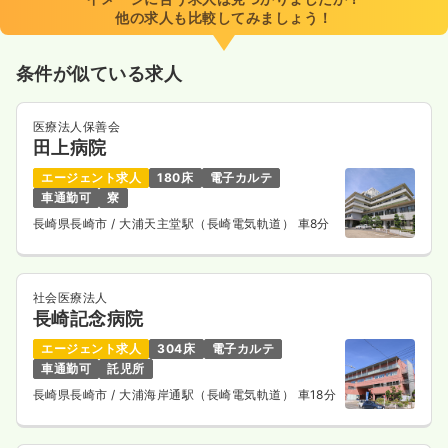
時間
8:30～17:30
（休憩60分）
他の求人も比較してみましょう！
年間休日123日
オンコールあり
第二新卒可
月給28万円以上可
条件が似ている求人
気になる
詳細を見る
医療法人保善会
田上病院
エージェント求人
180床
電子カルテ
車通勤可
寮
長崎県長崎市
/ 大浦天主堂駅（長崎電気軌道） 車8分
社会医療法人
長崎記念病院
エージェント求人
304床
電子カルテ
車通勤可
託児所
長崎県長崎市
/ 大浦海岸通駅（長崎電気軌道） 車18分