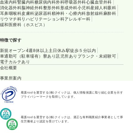
血液内科
腎臓内科
糖尿病内科
外科
呼吸器外科
心臓血管外科
消化器外科
脳神経外科
整形外科
形成外科
小児科
産婦人科
眼科
耳鼻咽喉科
皮膚科
泌尿器科
精神科・心療内科
放射線科
麻酔科
リウマチ科
リハビリテーション科
アレルギー科
緩和医療科（ホスピス）
特徴で探す
新規オープン
4週8休以上
土日休み
駅徒歩５分以内
車通勤可（駐車場有）
寮あり
託児所あり
ブランク・未経験可
電子カルテあり
会社概要
事業所案内
看護roo!を運営する(株)クイックは、個人情報保護に取り組む企業を示す
プライバシーマークを取得しています。
看護roo!を運営する(株)クイックは、適正な有料職業紹介事業者として厚
生労働省より認定を受けています。