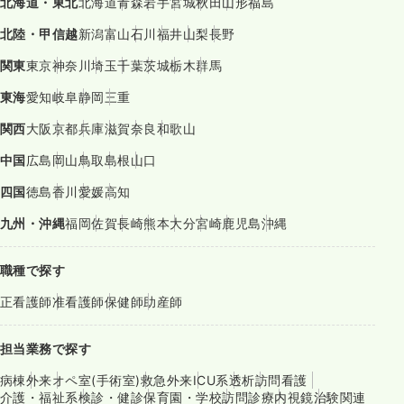
北海道・東北
北海道
青森
岩手
宮城
秋田
山形
福島
北陸・甲信越
新潟
富山
石川
福井
山梨
長野
関東
東京
神奈川
埼玉
千葉
茨城
栃木
群馬
東海
愛知
岐阜
静岡
三重
関西
大阪
京都
兵庫
滋賀
奈良
和歌山
中国
広島
岡山
鳥取
島根
山口
四国
徳島
香川
愛媛
高知
九州・沖縄
福岡
佐賀
長崎
熊本
大分
宮崎
鹿児島
沖縄
職種で探す
正看護師
准看護師
保健師
助産師
担当業務で探す
病棟
外来
オペ室(手術室)
救急外来
ICU系
透析
訪問看護
介護・福祉系
検診・健診
保育園・学校
訪問診療
内視鏡
治験関連