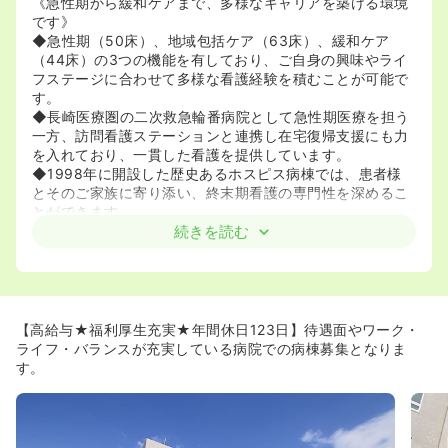
《急性期から緩和ケアまで、多様なキャリアを築ける環境
です》
◆急性期（50床）、地域包括ケア（63床）、緩和ケア
（44床）の3つの機能を有しており、ご自身の興味やライ
フステージに合わせて多様な看護経験を積むことが可能で
す。
◆長崎医療圏の二次救急輪番病院として急性期医療を担う
一方、訪問看護ステーションと連携し在宅復帰支援にも力
を入れており、一貫した看護を提供しています。
◆1998年に開設した歴史あるホスピス病棟では、患者様
とそのご家族に寄り添い、終末期看護の専門性を深めるこ
とができます。
続きを読む
《手厚い資格取得支援で、専門性を高めることができま
す》
◆認定看護師の資格取得支援制度が充実しており、教育課
程の入学金・授業料に相当する75万円の支給に加え、休職
期間中も基本給と賞与が支給されます。
【高給与★福利厚生充実★年間休日123日】待遇面やワーク・
◆現在12名の認定看護師が在籍しており、専門性の高い知
ライフ・バランスが充実している病院での病棟募集となりま
識や技術を身近で学びながら、ご自身のキャリアアップを
す。
目指せる環境です。
◆院内にはキャリア開発ラダーが整備されており、ご自身
のペースで着実にステップアップしていくことが可能で
す。