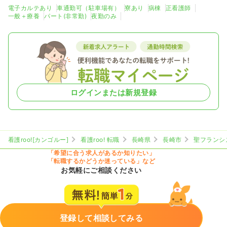
電子カルテあり
車通勤可（駐車場有）
寮あり
病棟
正看護師
一般＋療養
パート(非常勤)
夜勤のみ
ログインまたは新規登録
看護roo![カンゴルー]
看護roo! 転職
長崎県
長崎市
聖フランシ
「希望に合う求人があるか知りたい」
「転職するかどうか迷っている」など
お気軽にご相談ください
登録して相談してみる