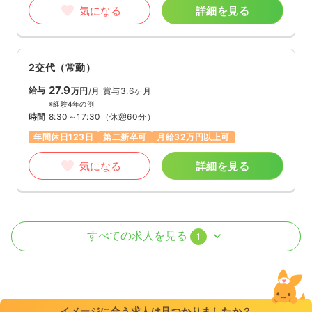
気になる
詳細を見る
2交代（常勤）
27.9
給与
万円
/月
賞与3.6ヶ月
※経験4年の例
時間
8:30～17:30
（休憩60分）
年間休日123日
第二新卒可
月給32万円以上可
気になる
詳細を見る
オペ室(手術室)
一般＋療養
正看護師
すべての求人を見る
1
日勤のみ（常勤）
22.9〜28.5
給与
万円
/月
賞与3.6ヶ月
※一例
イメージに合う求人は見つかりましたか？