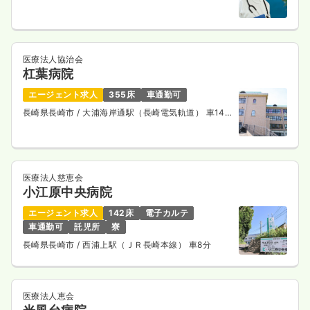
医療法人協治会
杠葉病院
エージェント求人
355床
車通勤可
長崎県長崎市
/ 大浦海岸通駅（長崎電気軌道） 車14
分
医療法人慈恵会
小江原中央病院
エージェント求人
142床
電子カルテ
車通勤可
託児所
寮
長崎県長崎市
/ 西浦上駅（ＪＲ長崎本線） 車8分
医療法人恵会