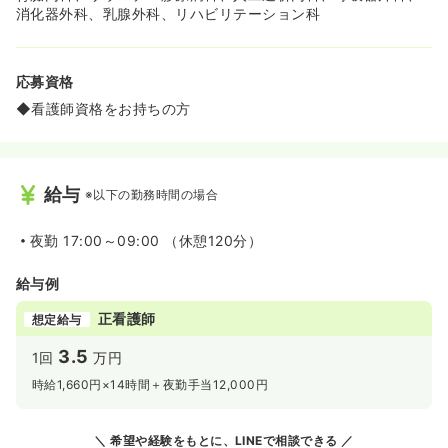
消化器外科、乳腺外科、リハビリテーション科
《地域に根差し、患者様に寄り添う看護を実践できます》
◆「キリストの愛の精神」を理念に掲げ、患者様一人ひと
りに心から寄り添う看護を大切にしています。
応募資格
◆看護方式は固定チームナーシングを導入しており、スタ
◆看護師資格をお持ちの方
ッフ同士で協力しながら、質の高い看護を提供できる体制
が整っています。
給与
※以下の勤務時間の場合
夜勤
17:00～09:00 （休憩120分）
給与例
正看護師
想定給与
3.5
1回
万円
時給1,660円×14時間＋夜勤手当12,000円
希望や経験をもとに、LINEで相談できる