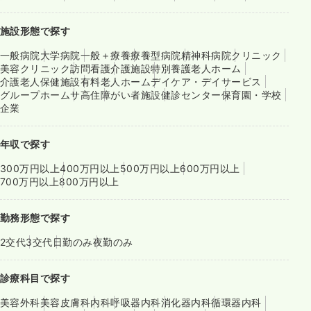
施設形態で探す
一般病院
大学病院
一般＋療養
療養型病院
精神科病院
クリニック
美容クリニック
訪問看護
介護施設
特別養護老人ホーム
介護老人保健施設
有料老人ホーム
デイケア・デイサービス
グループホーム
サ高住
障がい者施設
健診センター
保育園・学校
企業
年収で探す
300万円以上
400万円以上
500万円以上
600万円以上
700万円以上
800万円以上
勤務形態で探す
2交代
3交代
日勤のみ
夜勤のみ
診療科目で探す
美容外科
美容皮膚科
内科
呼吸器内科
消化器内科
循環器内科