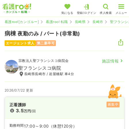
気になる
登録/ログイン
求人検索
メニュー
看護roo![カンゴルー]
看護roo! 転職
長崎県
長崎市
聖フランシ
病棟
夜勤のみ / パート(非常勤)
エージェント求人
第二新卒可
宗教法人聖フランシスコ病院会
施設情報
聖フランシスコ病院
長崎県長崎市 / 岩屋橋駅 車4分
2026/07/22 更新
正看護師
募集中
3.5
万円
/回
勤務時間
17:00～9:00
（休憩120分）