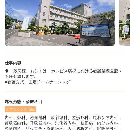
《年間休日123日、ワーク・ライフ・バランスを大切にで
きます》
◆年間休日が123日と多く、月平均の時間外労働も10時間
程度のため、プライベートの時間を大切にしながらご勤務
いただけます。
◆育児休業や介護休業の取得実績が多数あり、ライフステ
ージの変化に合わせながら、安心して長く働き続けること
ができる職場です。
◆単身寮を完備しているほか、住込みでない方にも一律で
住宅手当が支給されるなど、生活をサポートする福利厚生
仕事内容
が整っています。
◆一般病棟、もしくは、ホスピス病棟における看護業務全般を
《安定した収入と充実した手当で、安心してご勤務いただ
お任せ致します。
けます》
※看護方式：固定チームナーシング
◆これまでのご経験が基本給に加算されるほか、賞与は前
年度実績で3.6ヶ月分支給されており、安定した収入を得
ることができます。
施設形態・診療科目
◆夜勤手当は1回あたり12,000円、その他にも職種手当や
住宅手当、精勤手当などが支給され、手厚い待遇が整って
ケアミックス病院
います。
内科、外科、泌尿器科、放射線科、整形外科、緩和ケア内科、
◆65歳定年制で、退職金制度（勤続1年以上）もあるた
循環器内科、呼吸器内科、消化器内科、糖尿病・内分泌内科、
め、長期的な視点でキャリアプランを考え、安心して働く
腎臓内科、リウマチ・膠原病科、人工透析内科、呼吸器外科、
ことが可能です。