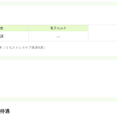
備
床数
電子カルテ
6床
5床（うちストレスケア病床6床）
・待遇