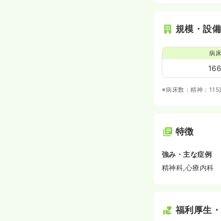
規模・設
病
16
※病床数：精神：11
特徴
強み・主な症例
精神科,心療内科
福利厚生