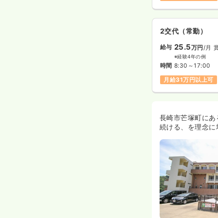
2交代（常勤）
25.5
給与
万円
/月
※経験4年の例
時間
8:30～17:00
月給31万円以上可
長崎市芒塚町にあ
続ける、を理念に