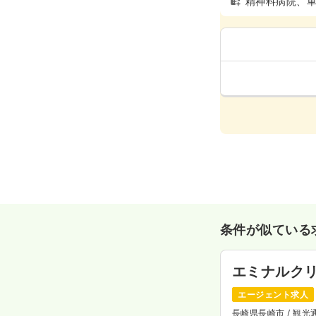
精神科病院、
条件が似ている
エミナルク
エージェント求人
長崎県長崎市
/ 観