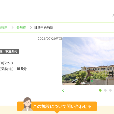
長崎県
長崎市
日見中央病院
2026/07/29更新
6床
車通勤可
町22-3
電気軌道）
5分
この施設について問い合わせる