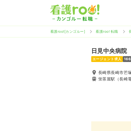
看護roo![カンゴルー]
看護roo! 転職
日見中央病院
エージェント求人
16
長崎県長崎市芒塚
蛍茶屋駅（長崎