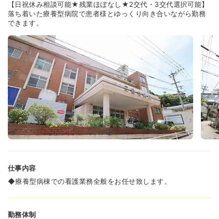
《患者様一人ひとりとじっくり向き合う看護を実現できま
【日祝休み相談可能★残業ほぼなし★2交代・3交代選択可能】
す》
落ち着いた療養型病院で患者様とゆっくり向き合いながら勤務
◆同院は82床の療養病床を有しており、急性期の病院とは
できます。
異なり、落ち着いた環境で看護業務に集中できます。
◆患者様とのコミュニケーションを大切にし、その人らし
い生活を支える看護を実践したいとお考えの方に最適な環
境です。
仕事内容
◆療養型病棟での看護業務全般をお任せ致します。
勤務体制