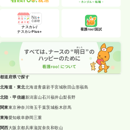
ナスカレ/
看護roo!国試
ナスカレPlus+
都道府県で探す
北海道・東北
北海道
青森
岩手
宮城
秋田
山形
福島
北陸・甲信越
新潟
富山
石川
福井
山梨
長野
関東
東京
神奈川
埼玉
千葉
茨城
栃木
群馬
東海
愛知
岐阜
静岡
三重
関西
大阪
京都
兵庫
滋賀
奈良
和歌山