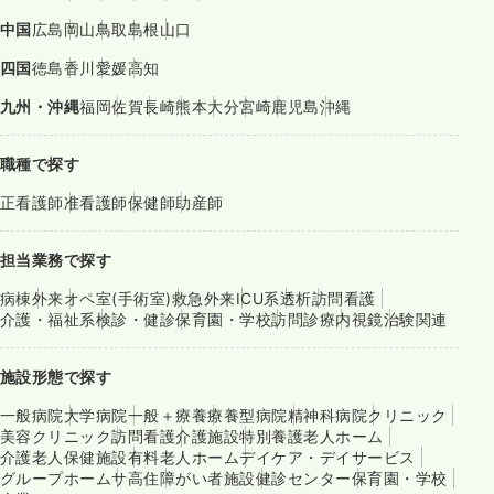
中国
広島
岡山
鳥取
島根
山口
四国
徳島
香川
愛媛
高知
九州・沖縄
福岡
佐賀
長崎
熊本
大分
宮崎
鹿児島
沖縄
職種で探す
正看護師
准看護師
保健師
助産師
担当業務で探す
病棟
外来
オペ室(手術室)
救急外来
ICU系
透析
訪問看護
介護・福祉系
検診・健診
保育園・学校
訪問診療
内視鏡
治験関連
施設形態で探す
一般病院
大学病院
一般＋療養
療養型病院
精神科病院
クリニック
美容クリニック
訪問看護
介護施設
特別養護老人ホーム
介護老人保健施設
有料老人ホーム
デイケア・デイサービス
グループホーム
サ高住
障がい者施設
健診センター
保育園・学校