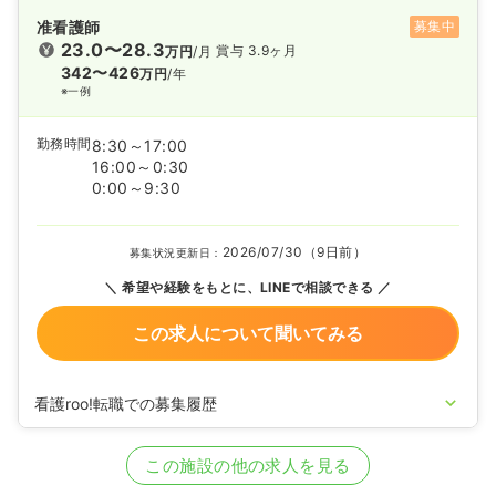
准看護師
募集中
23.0〜28.3
賞与 3.9ヶ月
万円
/月
342〜426
万円
/年
※一例
勤務時間
8:30～17:00
16:00～0:30
0:00～9:30
2026/07/30（9日前）
募集状況更新日：
希望や経験をもとに、LINEで相談できる
この求人について聞いてみる
看護roo!転職での募集履歴
2025/03/11
正・准看護師の募集を開始
2023/02/01
正・准看護師の募集を休止
この施設の他の求人を見る
2020/09/17
正・准看護師を募集中