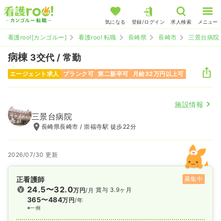
気になる
登録/ログイン
求人検索
メニュー
看護roo![カンゴルー]
看護roo! 転職
長崎県
長崎市
三景台病院
病棟
3交代 / 常勤
エージェント求人
ブランク可
第二新卒可
月給32万円以上可
施設情報
三景台病院
長崎県長崎市 / 崇福寺駅 徒歩22分
2026/07/30 更新
正看護師
募集中
24.5〜32.0
賞与 3.9ヶ月
万円
/月
365〜484
万円
/年
※一例