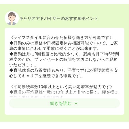
キャリアアドバイザーのおすすめポイント
《ライフスタイルに合わせた多様な働き方が可能です》
◆日勤のみの勤務や日祝固定休み相談可能ですので、ご家
庭の事情に合わせて柔軟に働くことが出来ます。
◆夜勤は月に3回程度と比較的少なく、残業も月平均5時間
程度のため、プライベートの時間を大切にしながらご勤務
いただけます。
◆育児休業の取得実績もあり、子育て世代の看護師様も安
心してキャリアを継続できる環境です。
《平均勤続年数10年以上という高い定着率が魅力です》
◆職員の平均勤続年数は10年以上と非常に長く、腰を据え
て長く働ける働ける職場です。
◆定年は60歳ですが、65歳までの勤務延長制度があり、
続きを読む
長くキャリアを続けたいとお考えの方をサポートします。
現在も70代の方まで幅広い年代の職員が活躍されていま
す。