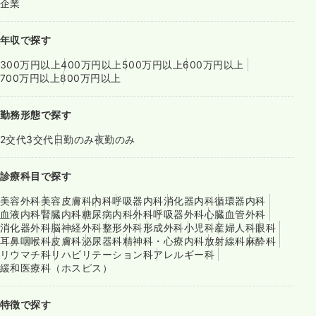
企業
年収で探す
300万円以上
400万円以上
500万円以上
600万円以上
700万円以上
800万円以上
勤務形態で探す
2交代
3交代
日勤のみ
夜勤のみ
診療科目で探す
美容外科
美容皮膚科
内科
呼吸器内科
消化器内科
循環器内科
血液内科
腎臓内科
糖尿病内科
外科
呼吸器外科
心臓血管外科
消化器外科
脳神経外科
整形外科
形成外科
小児科
産婦人科
眼科
耳鼻咽喉科
皮膚科
泌尿器科
精神科・心療内科
放射線科
麻酔科
リウマチ科
リハビリテーション科
アレルギー科
緩和医療科（ホスピス）
特徴で探す