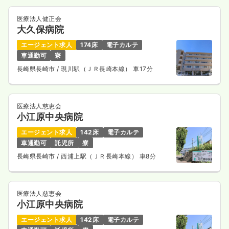
医療法人健正会
大久保病院
エージェント求人
174床
電子カルテ
車通勤可
寮
長崎県長崎市
/ 現川駅（ＪＲ長崎本線） 車17分
医療法人慈恵会
小江原中央病院
エージェント求人
142床
電子カルテ
車通勤可
託児所
寮
長崎県長崎市
/ 西浦上駅（ＪＲ長崎本線） 車8分
医療法人慈恵会
小江原中央病院
エージェント求人
142床
電子カルテ