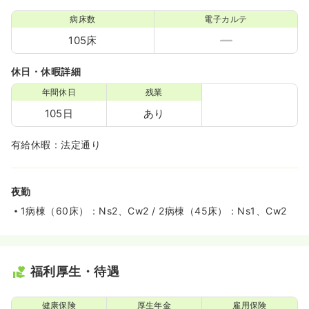
病床数
電子カルテ
105床
休日・休暇詳細
年間休日
残業
105日
あり
有給休暇：法定通り
夜勤
1病棟（60床）：Ns2、Cw2 / 2病棟（45床）：Ns1、Cw2
福利厚生・待遇
健康保険
厚生年金
雇用保険