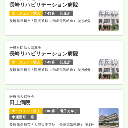
長崎リハビリテーション病院
エージェント求人
143床
託児所
長崎県長崎市
/ 観光通駅（長崎電気軌道） 徒歩6分
一般社団法人是真会
長崎リハビリテーション病院
エージェント求人
143床
託児所
長崎県長崎市
/ 観光通駅（長崎電気軌道） 徒歩6分
医療法人保善会
田上病院
エージェント求人
180床
電子カルテ
車通勤可
寮
長崎県長崎市
/ 大浦天主堂駅（長崎電気軌道） 車8分