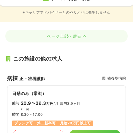
※キャリアアドバイザーとのやりとりは発生しません
ページ上部へ戻る
この施設の他の求人
病棟
療養型病院
正・准看護師
日勤のみ（常勤）
20.9〜29.3
給与
万円
/月
賞与3.9ヶ月
※一例
時間
8:30～17:00
ブランク可
第二新卒可
月給29万円以上可