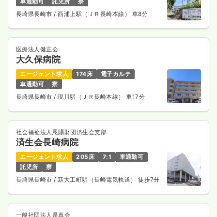
車通勤可
託児所
寮
長崎県長崎市
/ 西浦上駅（ＪＲ長崎本線） 車8分
医療法人健正会
大久保病院
エージェント求人
174床
電子カルテ
車通勤可
寮
長崎県長崎市
/ 現川駅（ＪＲ長崎本線） 車17分
社会福祉法人恩賜財団済生会支部
済生会長崎病院
エージェント求人
205床
7:1
車通勤可
託児所
寮
長崎県長崎市
/ 新大工町駅（長崎電気軌道） 徒歩7分
一般社団法人是真会