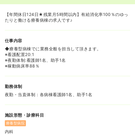
【年間休日124日★残業月5時間以内】有給消化率100％のゆっ
たりと働ける療養病棟の求人です♪
仕事内容
◆療養型病棟でに業務全般を担当して頂きます。
※看護配置20:1
※夜勤体制:看護師1名、助手1名
※稼動病床率88％
勤務体制
夜勤・当直体制：各病棟看護師1名、助手1名
施設形態・診療科目
療養型病院
内科