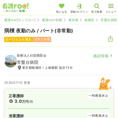
気になる
登録/ログイン
求人検索
メニュー
看護roo![カンゴルー]
看護roo! 転職
東京都
板橋区
常盤台病院
病棟
夜勤のみ / パート(非常勤)
エージェント求人
ブランク可
医療法人社団開星会
施設情報
常盤台病院
東京都板橋区 / 上板橋駅 徒歩13分
2026/07/10 更新
正看護師
一時募集休止
3.0
万円
/回
准看護師
一時募集休止