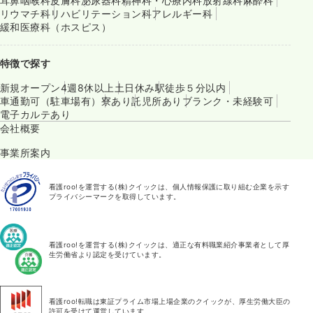
耳鼻咽喉科
皮膚科
泌尿器科
精神科・心療内科
放射線科
麻酔科
リウマチ科
リハビリテーション科
アレルギー科
緩和医療科（ホスピス）
特徴で探す
新規オープン
4週8休以上
土日休み
駅徒歩５分以内
車通勤可（駐車場有）
寮あり
託児所あり
ブランク・未経験可
電子カルテあり
会社概要
事業所案内
看護roo!を運営する(株)クイックは、個人情報保護に取り組む企業を示す
プライバシーマークを取得しています。
看護roo!を運営する(株)クイックは、適正な有料職業紹介事業者として厚
生労働省より認定を受けています。
看護roo!転職は東証プライム市場上場企業のクイックが、厚生労働大臣の
許可を受けて運営しています。