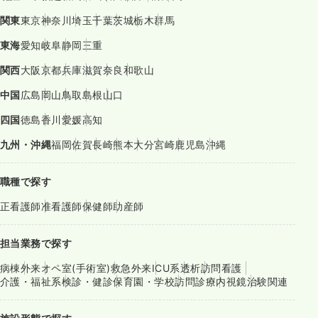
関東
東京
神奈川
埼玉
千葉
茨城
栃木
群馬
東海
愛知
岐阜
静岡
三重
関西
大阪
京都
兵庫
滋賀
奈良
和歌山
中国
広島
岡山
鳥取
島根
山口
四国
徳島
香川
愛媛
高知
九州・沖縄
福岡
佐賀
長崎
熊本
大分
宮崎
鹿児島
沖縄
職種で探す
正看護師
准看護師
保健師
助産師
担当業務で探す
病棟
外来
オペ室(手術室)
救急外来
ICU系
透析
訪問看護
介護・福祉系
検診・健診
保育園・学校
訪問診療
内視鏡
治験関連