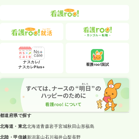
ナスカレ/
看護roo!国試
ナスカレPlus+
都道府県で探す
北海道・東北
北海道
青森
岩手
宮城
秋田
山形
福島
北陸・甲信越
新潟
富山
石川
福井
山梨
長野