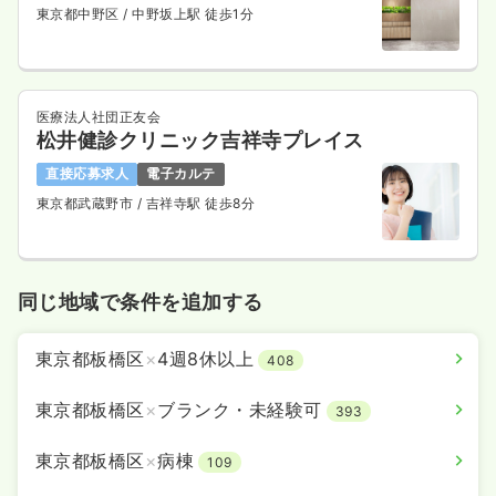
東京都中野区
/ 中野坂上駅 徒歩1分
医療法人社団正友会
松井健診クリニック吉祥寺プレイス
直接応募求人
電子カルテ
東京都武蔵野市
/ 吉祥寺駅 徒歩8分
同じ地域で条件を追加する
東京都板橋区
×
4週8休以上
408
東京都板橋区
×
ブランク・未経験可
393
東京都板橋区
×
病棟
109