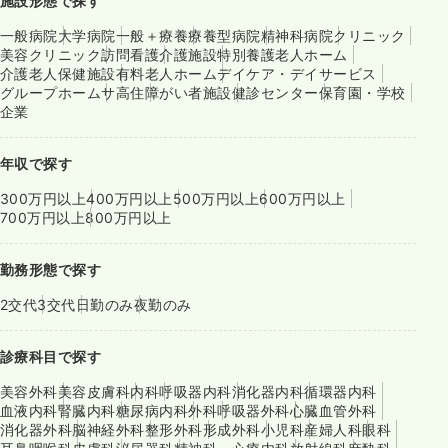
施設形態で探す
一般病院
大学病院
一般＋療養
療養型病院
精神科病院
クリニック
美容クリニック
訪問看護
介護施設
特別養護老人ホーム
介護老人保健施設
有料老人ホーム
デイケア・デイサービス
グループホーム
サ高住
障がい者施設
健診センター
保育園・学校
企業
年収で探す
300万円以上
400万円以上
500万円以上
600万円以上
700万円以上
800万円以上
勤務形態で探す
2交代
3交代
日勤のみ
夜勤のみ
診療科目で探す
美容外科
美容皮膚科
内科
呼吸器内科
消化器内科
循環器内科
血液内科
腎臓内科
糖尿病内科
外科
呼吸器外科
心臓血管外科
消化器外科
脳神経外科
整形外科
形成外科
小児科
産婦人科
眼科