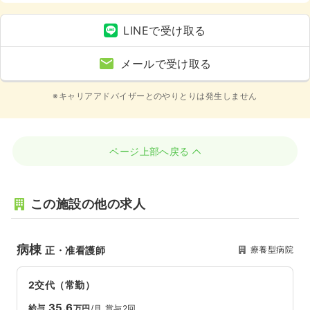
週8休以上
LINEで受け取る
メールで受け取る
※キャリアアドバイザーとのやりとりは発生しません
ページ上部へ戻る
この施設の他の求人
病棟
療養型病院
正・准看護師
2交代（常勤）
35.6
給与
万円
/月
賞与2回