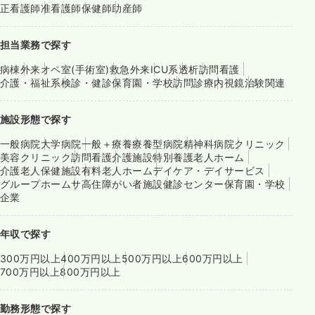
正看護師
准看護師
保健師
助産師
担当業務で探す
病棟
外来
オペ室(手術室)
救急外来
ICU系
透析
訪問看護
介護・福祉系
検診・健診
保育園・学校
訪問診療
内視鏡
治験関連
施設形態で探す
一般病院
大学病院
一般＋療養
療養型病院
精神科病院
クリニック
美容クリニック
訪問看護
介護施設
特別養護老人ホーム
介護老人保健施設
有料老人ホーム
デイケア・デイサービス
グループホーム
サ高住
障がい者施設
健診センター
保育園・学校
企業
年収で探す
300万円以上
400万円以上
500万円以上
600万円以上
700万円以上
800万円以上
勤務形態で探す