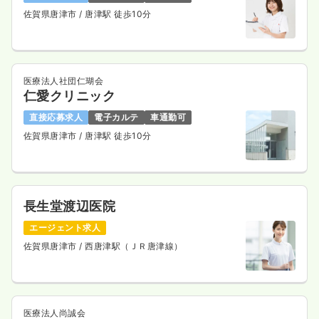
一時募集休止
日勤のみ（常勤）
佐賀県唐津市
/ 唐津駅 徒歩10分
20.6〜28.0
給与
万円
/月
賞与2回
※一例
時間
8:30～17:30
医療法人社団仁瑚会
土日休み
月給28万円以上可
仁愛クリニック
気になる
詳細を見る
直接応募求人
電子カルテ
車通勤可
佐賀県唐津市
/ 唐津駅 徒歩10分
一時募集休止
日勤のみ（パート）
1,200〜1,700
給与
時給
円
長生堂渡辺医院
時間
8:30～17:30
エージェント求人
土日休み
時給1,700円以上可
佐賀県唐津市
/ 西唐津駅（ＪＲ唐津線）
気になる
詳細を見る
医療法人尚誠会