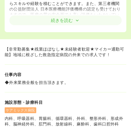
らスキルや経験を積むことができます。また、第三者機関
の公益財団法人 日本医療機能評価機構の認定も受けており
ますので、医療の質や安全面でも高い評価をいただいてい
る病院です。
続きを読む
◆マイカー通勤が可能であり、ＪＲ筑肥線の唐津駅から徒
歩10分と通勤しやすいです。
【非常勤募集★残業ほぼなし★未経験者歓迎★マイカー通勤可
能】地域に根ざした救急指定病院の外来での求人です！
仕事内容
◆外来業務全般を担当頂きます。
施設形態・診療科目
ケアミックス病院
内科、呼吸器科、胃腸科、循環器科、外科、整形外科、形成外
科、脳神経外科、肛門科、放射線科、麻酔科、歯科口腔外科