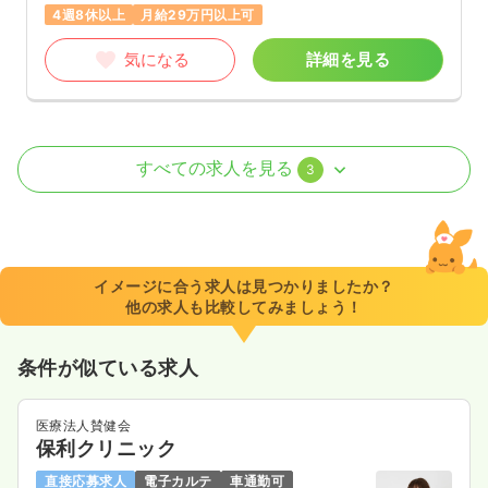
4週8休以上
月給29万円以上可
気になる
詳細を見る
外来
一般＋療養
正・准看護師
すべての求人を見る
3
一時募集休止
日勤のみ（パート）
1,300
給与
時給
円〜
時間
8:30～17:30
イメージに合う求人は見つかりましたか？
他の求人も比較してみましょう！
日祝休み
時給1,300円以上可
気になる
詳細を見る
条件が似ている求人
医療法人賛健会
保利クリニック
訪問看護
一般＋療養
正看護師
直接応募求人
電子カルテ
車通勤可