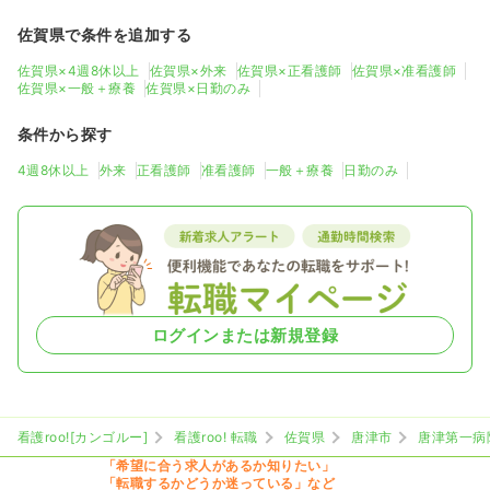
佐賀県で条件を追加する
佐賀県×4週8休以上
佐賀県×外来
佐賀県×正看護師
佐賀県×准看護師
佐賀県×一般＋療養
佐賀県×日勤のみ
条件から探す
4週8休以上
外来
正看護師
准看護師
一般＋療養
日勤のみ
ログインまたは新規登録
看護roo![カンゴルー]
看護roo! 転職
佐賀県
唐津市
唐津第一病
「希望に合う求人があるか知りたい」
「転職するかどうか迷っている」など