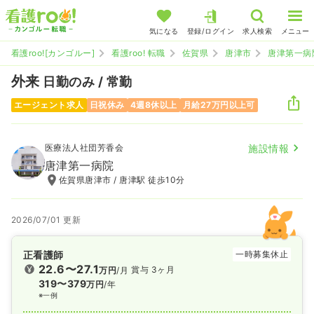
気になる
登録/ログイン
求人検索
メニュー
看護roo![カンゴルー]
看護roo! 転職
佐賀県
唐津市
唐津第一病
外来
日勤のみ / 常勤
エージェント求人
日祝休み
4週8休以上
月給27万円以上可
医療法人社団芳香会
施設情報
唐津第一病院
佐賀県唐津市 / 唐津駅 徒歩10分
2026/07/01 更新
正看護師
一時募集休止
22.6〜27.1
賞与 3ヶ月
万円
/月
319〜379
万円
/年
※一例