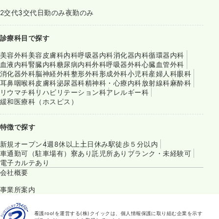
2交代
3交代
日勤のみ
夜勤のみ
診療科目で探す
美容外科
美容皮膚科
内科
呼吸器内科
消化器内科
循環器内科
血液内科
腎臓内科
糖尿病内科
外科
呼吸器外科
心臓血管外科
消化器外科
脳神経外科
整形外科
形成外科
小児科
産婦人科
眼科
耳鼻咽喉科
皮膚科
泌尿器科
精神科・心療内科
放射線科
麻酔科
リウマチ科
リハビリテーション科
アレルギー科
緩和医療科（ホスピス）
特徴で探す
新規オープン
4週8休以上
土日休み
駅徒歩５分以内
車通勤可（駐車場有）
寮あり
託児所あり
ブランク・未経験可
電子カルテあり
会社概要
事業所案内
看護roo!を運営する(株)クイックは、個人情報保護に取り組む企業を示す