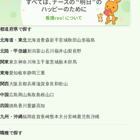
都道府県で探す
北海道・東北
北海道
青森
岩手
宮城
秋田
山形
福島
北陸・甲信越
新潟
富山
石川
福井
山梨
長野
関東
東京
神奈川
埼玉
千葉
茨城
栃木
群馬
東海
愛知
岐阜
静岡
三重
関西
大阪
京都
兵庫
滋賀
奈良
和歌山
中国
広島
岡山
鳥取
島根
山口
四国
徳島
香川
愛媛
高知
九州・沖縄
福岡
佐賀
長崎
熊本
大分
宮崎
鹿児島
沖縄
職種で探す