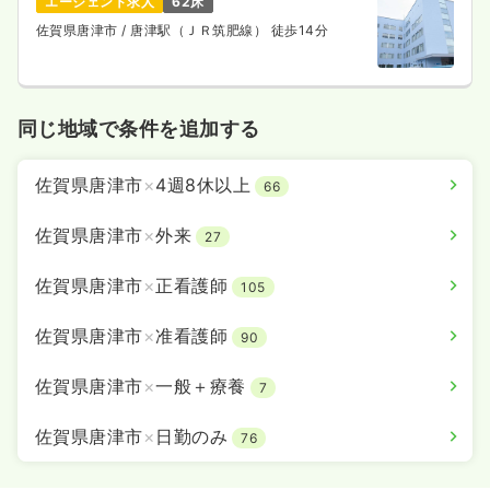
エージェント求人
62床
佐賀県唐津市
/ 唐津駅（ＪＲ筑肥線） 徒歩14分
同じ地域で条件を追加する
佐賀県唐津市
×
4週8休以上
66
佐賀県唐津市
×
外来
27
佐賀県唐津市
×
正看護師
105
佐賀県唐津市
×
准看護師
90
佐賀県唐津市
×
一般＋療養
7
佐賀県唐津市
×
日勤のみ
76