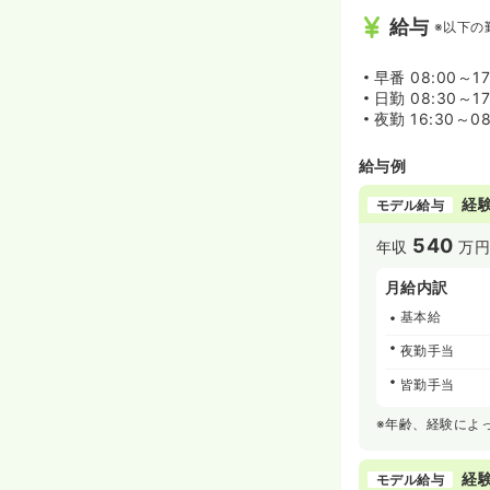
給与
※以下の
早番
08:00～17
日勤
08:30～1
夜勤
16:30～0
給与例
経験
モデル給与
540
年収
万
月給内訳
基本給
夜勤手当
皆勤手当
※年齢、経験によ
経験
モデル給与