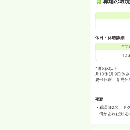
職場の環
休日・休暇詳細
年間
12
4週8休以上
月10休(月9日休
慶弔休暇、育児休
夜勤
看護師2名、ド
何かあれば対応