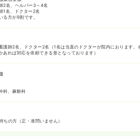
師2名、ヘルパー3～4名
師1名、ドクター2名
いる方が9割です。
看護師2名、ドクター2名（1名は当直のドクターが院内におります。
かあれば対応を依頼できる形となっております）
目
外科、麻酔科
持ちの方（正・准問いません）