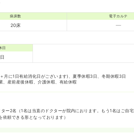
境
病床数
電子カルテ
20床
休日
6日
み＋月に1日有給消化日がございます)、夏季休暇3日、冬期休暇3日
業、産前産後休暇、介護休暇、有給休暇
クター2名（1名は当直のドクターが院内におります。もう1名はご自
を依頼できる形となっております）