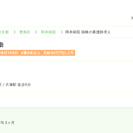
東京都
豊島区
岡本病院
岡本病院 病棟の看護師求人
勤
休日126日
4週8休以上
月給40万円以上可
 / 大塚駅 徒歩5分
与 2ヶ月