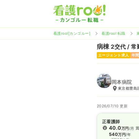
看護roo![カンゴルー]
看護roo! 転職
病棟
2交代 / 常
エージェント求人
年間
岡本病院
東京都豊島区
2026/07/10 更新
正看護師
40.0
賞
万円
/月
540
万円
/年