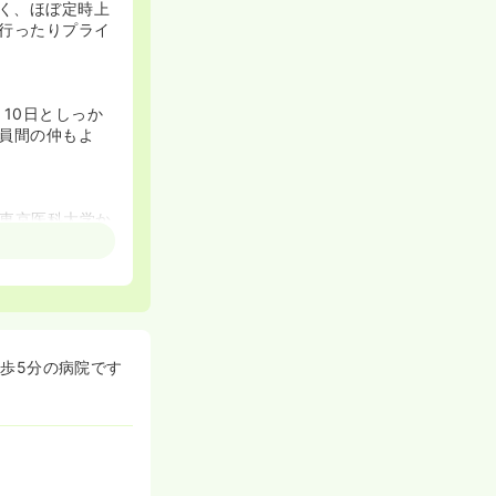
なく、ほぼ定時上
行ったりプライ
10日としっか
員間の仲もよ
東京医科大学か
への対応を活か
徒歩5分の病院です