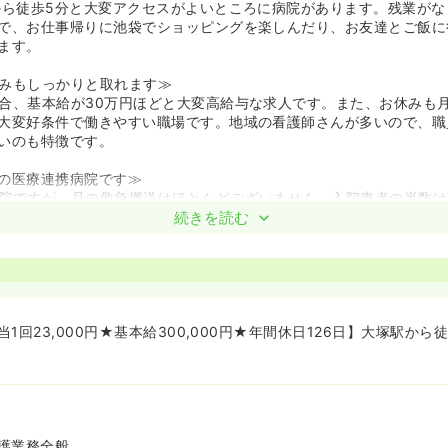
から徒歩5分と大変アクセスがよいところに病院があります。残業が
で、お仕事帰りに池袋でショッピングを楽しんだり、お友達とご飯に
ます。
みもしっかりと取れます≫
合、基本給が30万円ほどと大変高給与な求人です。また、お休みも月
大変好条件で働きやすい職場です。地域の看護師さんが多いので、職
いのも特徴です。
の医療連携病院です≫
院ですが、月の救急搬送はほとんどございません。入院患者の半数は
た呼吸器患者です。
続きを読む
知識が活かせます≫
半が、呼吸器をつけていらっしゃいます。これまでの呼吸器患者さま
ことができます
1回23,000円★基本給300,000円★年間休日126日】大塚駅から
護業務全般