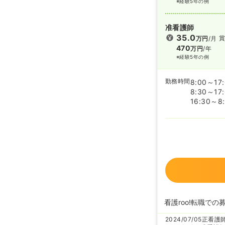
※経験5年の例
准看護師
35.0
賞
万円
/月
470
万円
/年
※経験5年の例
勤務時間
8:00～17
8:30～17
16:30～8
看護roo!転職での
2024/07/05
正看護