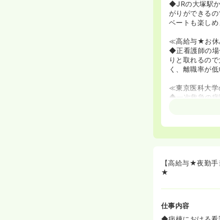
◆JRの大塚駅
がりができるの
ベートも楽しめ
≪高給与★お休
◆正看護師の場
りと取れるので
く、離職率が低
≪東京医科大学
◆一次救急の病
らの転院してき
≪呼吸器管理の
◆患者さまの大
してご勤務する
【高給与★夜勤手当
★
仕事内容
◆病棟における看