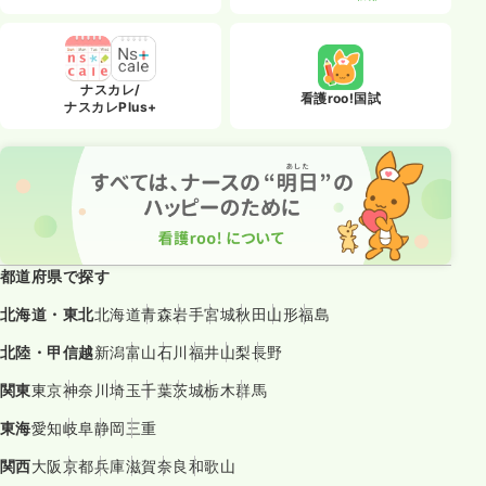
ナスカレ/
看護roo!国試
ナスカレPlus+
都道府県で探す
北海道・東北
北海道
青森
岩手
宮城
秋田
山形
福島
北陸・甲信越
新潟
富山
石川
福井
山梨
長野
関東
東京
神奈川
埼玉
千葉
茨城
栃木
群馬
東海
愛知
岐阜
静岡
三重
関西
大阪
京都
兵庫
滋賀
奈良
和歌山