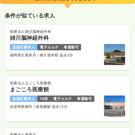
条件が似ている求人
医療法人姉川脳神経外科
姉川脳神経外科
直接応募求人
電子カルテ
車通勤可
福岡県久留米市
/ 南久留米駅 徒歩2分
医療法人まごころ医療館
まごころ医療館
直接応募求人
19床
電子カルテ
車通勤可
佐賀県鳥栖市
/ 新鳥栖駅 徒歩12分
医療法人春陽会