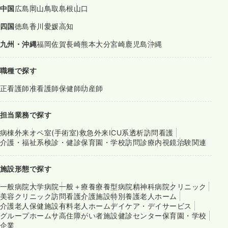
中国
広島
岡山
鳥取
島根
山口
四国
徳島
香川
愛媛
高知
九州・沖縄
福岡
佐賀
長崎
熊本
大分
宮崎
鹿児島
沖縄
職種で探す
正看護師
准看護師
保健師
助産師
担当業務で探す
病棟
外来
オペ室(手術室)
救急外来
ICU系
透析
訪問看護
介護・福祉系
検診・健診
保育園・学校
訪問診療
内視鏡
治験関連
施設形態で探す
一般病院
大学病院
一般＋療養
療養型病院
精神科病院
クリニック
美容クリニック
訪問看護
介護施設
特別養護老人ホーム
介護老人保健施設
有料老人ホーム
デイケア・デイサービス
グループホーム
サ高住
障がい者施設
健診センター
保育園・学校
企業