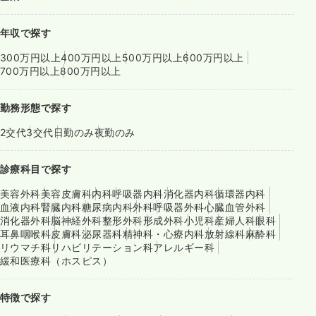
年収で探す
300万円以上
400万円以上
500万円以上
600万円以上
700万円以上
800万円以上
勤務形態で探す
2交代
3交代
日勤のみ
夜勤のみ
診療科目で探す
美容外科
美容皮膚科
内科
呼吸器内科
消化器内科
循環器内科
血液内科
腎臓内科
糖尿病内科
外科
呼吸器外科
心臓血管外科
消化器外科
脳神経外科
整形外科
形成外科
小児科
産婦人科
眼科
耳鼻咽喉科
皮膚科
泌尿器科
精神科・心療内科
放射線科
麻酔科
リウマチ科
リハビリテーション科
アレルギー科
緩和医療科（ホスピス）
特徴で探す