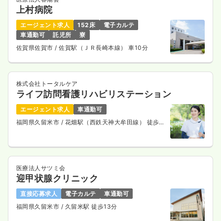
上村病院
エージェント求人
152床
電子カルテ
車通勤可
託児所
寮
佐賀県佐賀市
/ 佐賀駅（ＪＲ長崎本線） 車10分
株式会社トータルケア
ライフ訪問看護リハビリステーション
エージェント求人
車通勤可
福岡県久留米市
/ 花畑駅（西鉄天神大牟田線） 徒歩6
分
医療法人サツミ会
迎甲状腺クリニック
直接応募求人
電子カルテ
車通勤可
福岡県久留米市
/ 久留米駅 徒歩13分