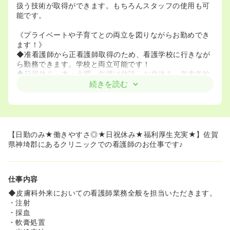
扱う技術が取得ができます。もちろんスタッフの使用も可
能です。
《プライベートや子育てとの両立を図りながらお勤めでき
ます！》
◆准看護師から正看護師取得のため、看護学校に行きなが
ら勤務できます。学校と両立可能です！
◆日祝休み・木・土曜、午後は休診、お盆休み、年末年始
にそれぞれ８日間長期休みもあるため、プライベートや子
続きを読む
育てとの両立を図りながら長期的に就業できる環境があり
ます。
◆子育て世代のスタッフが多く、子供の行事に合わせて有
給休暇や育休産休を取得しやすい環境です！
【日勤のみ★働きやすさ◎★日祝休み★福利厚生充実★】佐賀
《福利厚生が充実してます！》
県神埼郡にあるクリニックでの看護師のお仕事です♪
◆１年に１回、職員研修旅行（東京ディズニーリゾート、
ＵＳＪ、沖縄旅行など）を行っております！希望者のみ、
無理な参加は促しません。
仕事内容
◆皮膚科外来においての看護師業務全般を担当いただきます。
・注射
・採血
・軟膏処置