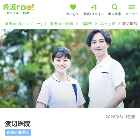
気になる
登録/ログイン
求人検索
メニュー
看護roo![カンゴルー]
看護roo! 転職
福岡県
みやま市
渡辺医院
2025/06/11更新
渡辺医院
直接応募求人