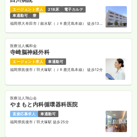
エージェント求人
218床
電子カルテ
車通勤可
寮
福岡県大牟田市
/ 銀水駅（ＪＲ鹿児島本線） 徒歩13
分
医療法人楓和会
寺崎脳神経外科
エージェント求人
車通勤可
福岡県筑後市
/ 羽犬塚駅（ＪＲ鹿児島本線） 徒歩12分
医療法人翔山会
やまもと内科循環器科医院
直接応募求人
車通勤可
福岡県筑後市
/ 羽犬塚駅 徒歩25分