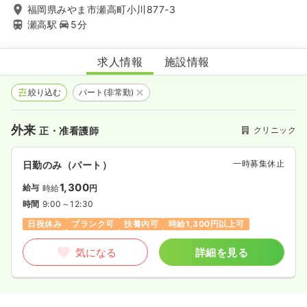
福岡県みやま市瀬高町小川877-3
瀬高駅
5分
渡辺医院
求人情報
施設情報
絞り込む
パート(非常勤)
外来
クリニック
正・准看護師
一時募集休止
日勤のみ（パート）
1,300
給与
時給
円
時間
9:00～12:30
日祝休み
ブランク可
扶養内可
時給1,300円以上可
気になる
詳細を見る