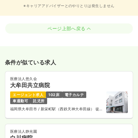
※キャリアアドバイザーとのやりとりは発生しません
ページ上部へ戻る
条件が似ている求人
医療法人悠久会
大牟田共立病院
エージェント求人
102床
電子カルテ
車通勤可
託児所
福岡県大牟田市
/ 新栄町駅（西鉄天神大牟田線） 徒歩
7分
医療法人静光園
白川病院