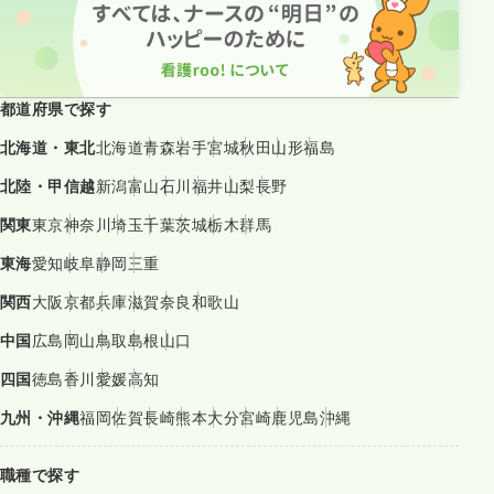
都道府県で探す
北海道・東北
北海道
青森
岩手
宮城
秋田
山形
福島
北陸・甲信越
新潟
富山
石川
福井
山梨
長野
関東
東京
神奈川
埼玉
千葉
茨城
栃木
群馬
東海
愛知
岐阜
静岡
三重
関西
大阪
京都
兵庫
滋賀
奈良
和歌山
中国
広島
岡山
鳥取
島根
山口
四国
徳島
香川
愛媛
高知
九州・沖縄
福岡
佐賀
長崎
熊本
大分
宮崎
鹿児島
沖縄
職種で探す