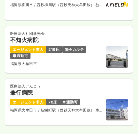
福岡県柳川市
/ 西鉄柳川駅（西鉄天神大牟田線） 徒歩
6分
医療法人社団新光会
不知火病院
エージェント求人
219床
電子カルテ
車通勤可
福岡県大牟田市
医療法人けんこう
兼行病院
エージェント求人
70床
車通勤可
福岡県大牟田市
/ 新栄町駅（西鉄天神大牟田線） 車8
分