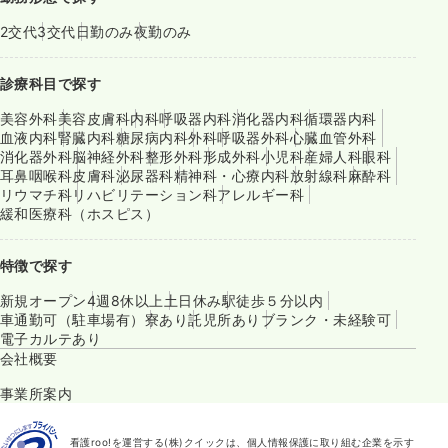
2交代
3交代
日勤のみ
夜勤のみ
診療科目で探す
美容外科
美容皮膚科
内科
呼吸器内科
消化器内科
循環器内科
血液内科
腎臓内科
糖尿病内科
外科
呼吸器外科
心臓血管外科
消化器外科
脳神経外科
整形外科
形成外科
小児科
産婦人科
眼科
耳鼻咽喉科
皮膚科
泌尿器科
精神科・心療内科
放射線科
麻酔科
リウマチ科
リハビリテーション科
アレルギー科
緩和医療科（ホスピス）
特徴で探す
新規オープン
4週8休以上
土日休み
駅徒歩５分以内
車通勤可（駐車場有）
寮あり
託児所あり
ブランク・未経験可
電子カルテあり
会社概要
事業所案内
看護roo!を運営する(株)クイックは、個人情報保護に取り組む企業を示す