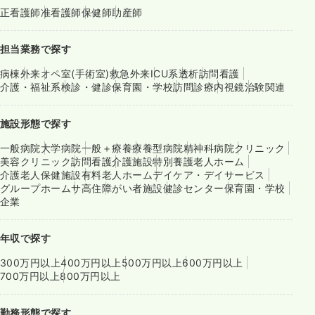
正看護師
准看護師
保健師
助産師
担当業務で探す
病棟
外来
オペ室(手術室)
救急外来
ICU系
透析
訪問看護
介護・福祉系
検診・健診
保育園・学校
訪問診療
内視鏡
治験関連
施設形態で探す
一般病院
大学病院
一般＋療養
療養型病院
精神科病院
クリニック
美容クリニック
訪問看護
介護施設
特別養護老人ホーム
介護老人保健施設
有料老人ホーム
デイケア・デイサービス
グループホーム
サ高住
障がい者施設
健診センター
保育園・学校
企業
年収で探す
300万円以上
400万円以上
500万円以上
600万円以上
700万円以上
800万円以上
勤務形態で探す