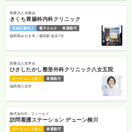
医療法人令陽会
きくち胃腸科内科クリニック
直接応募求人
電子カルテ
車通勤可
福岡県みやま市
/ 瀬高駅 徒歩7分
医療法人友李会
ひさしたかし整形外科クリニック八女五院
エージェント求人
車通勤可
福岡県八女市
株式会社N・フィールド
訪問看護ステーション デューン柳川
エージェント求人
車通勤可