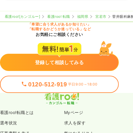
看護roo![カンゴルー]
看護roo! 転職
福岡県
宮若市
菅井眼科麻
「希望に合う求人があるか知りたい」
「転職するかどうか迷っている」など
お気軽にご相談ください
登録して相談してみる
0120-512-919
平日9:00～18:00
看護roo!転職とは
Myページ
選考状況
求人を探す