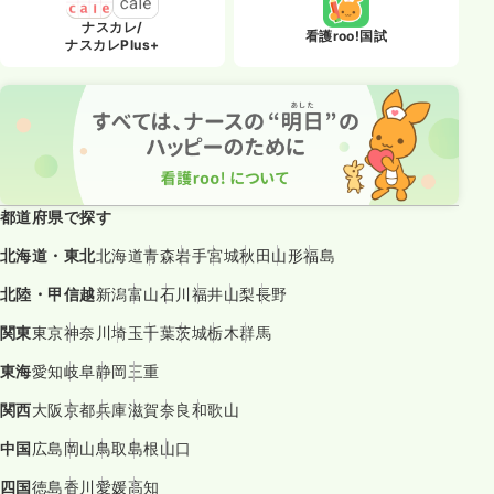
ナスカレ/
看護roo!国試
ナスカレPlus+
都道府県で探す
北海道・東北
北海道
青森
岩手
宮城
秋田
山形
福島
北陸・甲信越
新潟
富山
石川
福井
山梨
長野
関東
東京
神奈川
埼玉
千葉
茨城
栃木
群馬
東海
愛知
岐阜
静岡
三重
関西
大阪
京都
兵庫
滋賀
奈良
和歌山
中国
広島
岡山
鳥取
島根
山口
四国
徳島
香川
愛媛
高知