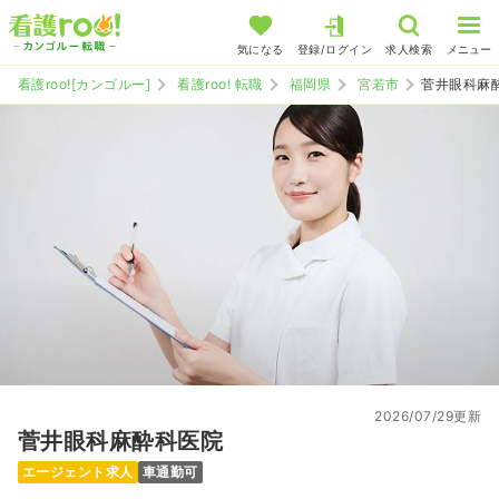
気になる
登録/ログイン
求人検索
メニュー
看護roo![カンゴルー]
看護roo! 転職
福岡県
宮若市
菅井眼科麻
2026/07/29更新
菅井眼科麻酔科医院
エージェント求人
車通勤可