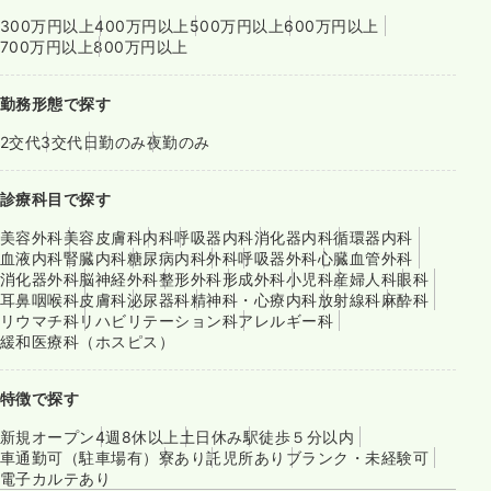
300万円以上
400万円以上
500万円以上
600万円以上
700万円以上
800万円以上
勤務形態で探す
2交代
3交代
日勤のみ
夜勤のみ
診療科目で探す
美容外科
美容皮膚科
内科
呼吸器内科
消化器内科
循環器内科
血液内科
腎臓内科
糖尿病内科
外科
呼吸器外科
心臓血管外科
消化器外科
脳神経外科
整形外科
形成外科
小児科
産婦人科
眼科
耳鼻咽喉科
皮膚科
泌尿器科
精神科・心療内科
放射線科
麻酔科
リウマチ科
リハビリテーション科
アレルギー科
緩和医療科（ホスピス）
特徴で探す
新規オープン
4週8休以上
土日休み
駅徒歩５分以内
車通勤可（駐車場有）
寮あり
託児所あり
ブランク・未経験可
電子カルテあり