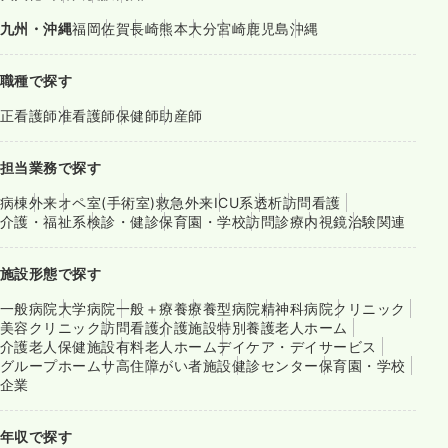
九州・沖縄
福岡
佐賀
長崎
熊本
大分
宮崎
鹿児島
沖縄
職種で探す
正看護師
准看護師
保健師
助産師
担当業務で探す
病棟
外来
オペ室(手術室)
救急外来
ICU系
透析
訪問看護
介護・福祉系
検診・健診
保育園・学校
訪問診療
内視鏡
治験関連
施設形態で探す
一般病院
大学病院
一般＋療養
療養型病院
精神科病院
クリニック
美容クリニック
訪問看護
介護施設
特別養護老人ホーム
介護老人保健施設
有料老人ホーム
デイケア・デイサービス
グループホーム
サ高住
障がい者施設
健診センター
保育園・学校
企業
年収で探す