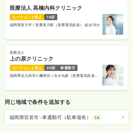
医療法人 高橋内科クリニック
エージェント求人
14床
福岡県直方市
/ 筑豊直方駅（筑豊電気鉄道） 徒歩18分
医療法人
上の原クリニック
エージェント求人
20床
車通勤可
福岡県北九州市八幡西区
/ 永犬丸駅（筑豊電気鉄道）
車5分
同じ地域で条件を追加する
福岡県宮若市
×
車通勤可（駐車場有）
14