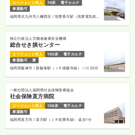
エージェント求人
74床
電子カルテ
車通勤可
福岡県北九州市八幡西区
/ 筑豊香月駅（筑豊電気鉄
道） 徒歩20分
独立行政法人労働者健康安全機構
総合せき損センター
エージェント求人
150床
電子カルテ
車通勤可
寮
福岡県飯塚市
/ 新飯塚駅（ＪＲ後藤寺線） バス30分
一般社団法人福岡県社会保険医療協会
社会保険直方病院
エージェント求人
156床
電子カルテ
車通勤可
福岡県直方市
/ 直方駅（ＪＲ筑豊本線） 徒歩1分