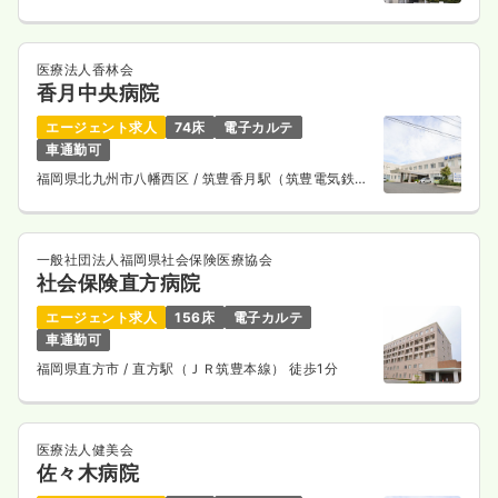
医療法人香林会
香月中央病院
エージェント求人
74床
電子カルテ
車通勤可
福岡県北九州市八幡西区
/ 筑豊香月駅（筑豊電気鉄
道）
一般社団法人福岡県社会保険医療協会
社会保険直方病院
エージェント求人
156床
電子カルテ
車通勤可
福岡県直方市
/ 直方駅（ＪＲ筑豊本線） 徒歩1分
医療法人健美会
佐々木病院