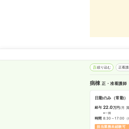
絞り込む
正看
病棟
正・准看護師
日勤のみ（常勤）
22.0
給与
万円
/月
賞
※一例
時間
8:30～17:00
（
担当業務未経験可