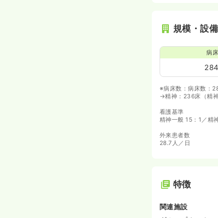
規模・設
病
28
※病床数：病床数：2
→精神：236床（精
看護基準
精神一般 15：1／精神
外来患者数
28.7人／日
特徴
関連施設