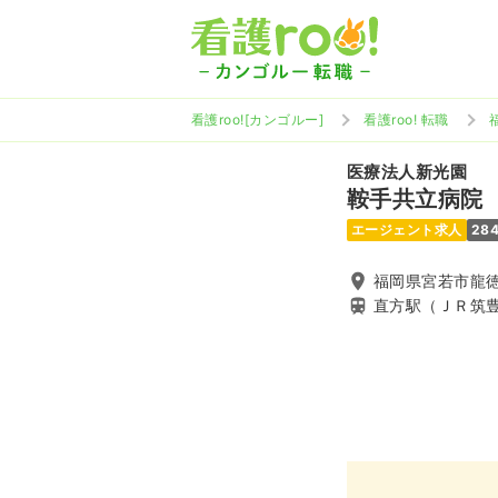
看護roo![カンゴルー]
看護roo! 転職
医療法人新光園
鞍手共立病院
エージェント求人
28
福岡県宮若市龍徳
直方駅（ＪＲ筑