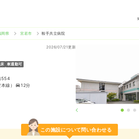
福岡県
宮若市
鞍手共立病院
2026/07/21更新
4床
車通勤可
554
豊本線）
12分
この施設について問い合わせる