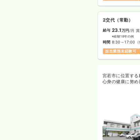
2交代（常勤）
23.1
給与
万円
/月
賞
※経験18年の例
時間
8:30～17:00
（
担当業務未経験可
宮若市に位置する
心身の健康に努め