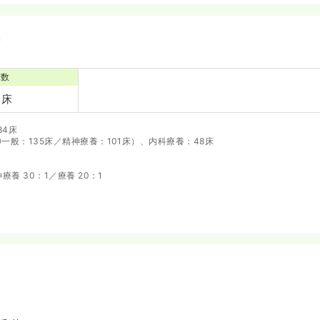
備
床数
4床
84床
神一般：135床／精神療養：101床）、内科療養：48床
療養 30：1／療養 20：1