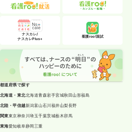
ナスカレ/
看護roo!国試
ナスカレPlus+
都道府県で探す
北海道・東北
北海道
青森
岩手
宮城
秋田
山形
福島
北陸・甲信越
新潟
富山
石川
福井
山梨
長野
関東
東京
神奈川
埼玉
千葉
茨城
栃木
群馬
東海
愛知
岐阜
静岡
三重