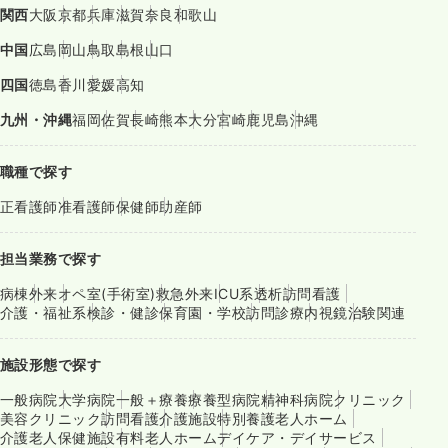
関西
大阪
京都
兵庫
滋賀
奈良
和歌山
中国
広島
岡山
鳥取
島根
山口
四国
徳島
香川
愛媛
高知
九州・沖縄
福岡
佐賀
長崎
熊本
大分
宮崎
鹿児島
沖縄
職種で探す
正看護師
准看護師
保健師
助産師
担当業務で探す
病棟
外来
オペ室(手術室)
救急外来
ICU系
透析
訪問看護
介護・福祉系
検診・健診
保育園・学校
訪問診療
内視鏡
治験関連
施設形態で探す
一般病院
大学病院
一般＋療養
療養型病院
精神科病院
クリニック
美容クリニック
訪問看護
介護施設
特別養護老人ホーム
介護老人保健施設
有料老人ホーム
デイケア・デイサービス