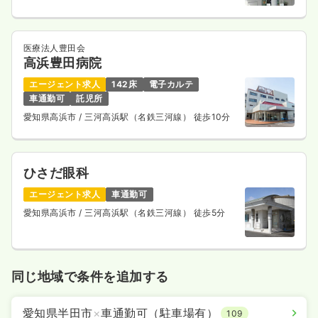
医療法人豊田会
高浜豊田病院
エージェント求人
142床
電子カルテ
車通勤可
託児所
愛知県高浜市
/ 三河高浜駅（名鉄三河線） 徒歩10分
ひさだ眼科
エージェント求人
車通勤可
愛知県高浜市
/ 三河高浜駅（名鉄三河線） 徒歩5分
同じ地域で条件を追加する
愛知県半田市
×
車通勤可（駐車場有）
109