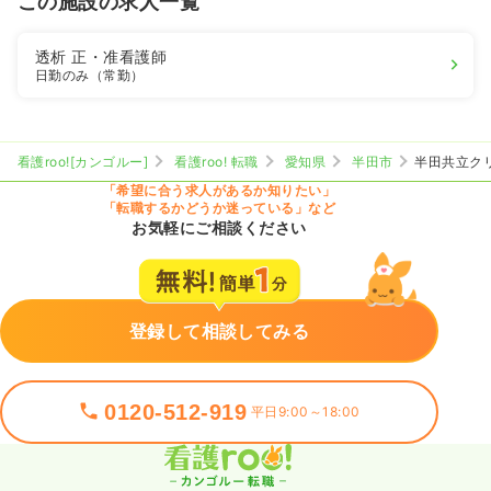
この施設の求人一覧
透析
正・准看護師
日勤のみ（常勤）
看護roo![カンゴルー]
看護roo! 転職
愛知県
半田市
半田共立ク
「希望に合う求人があるか知りたい」
「転職するかどうか迷っている」など
お気軽にご相談ください
登録して相談してみる
0120-512-919
平日9:00～18:00