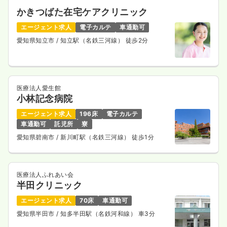
かきつばた在宅ケアクリニック
エージェント求人
電子カルテ
車通勤可
愛知県知立市
/ 知立駅（名鉄三河線） 徒歩2分
医療法人愛生館
小林記念病院
エージェント求人
196床
電子カルテ
車通勤可
託児所
寮
愛知県碧南市
/ 新川町駅（名鉄三河線） 徒歩1分
医療法人ふれあい会
半田クリニック
エージェント求人
70床
車通勤可
愛知県半田市
/ 知多半田駅（名鉄河和線） 車3分