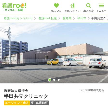
気になる
登録/ログイン
求人検索
メニュー
看護roo![カンゴルー]
看護roo! 転職
愛知県
半田市
半田共立ク
2026/08/03更新
医療法人偕行会
半田共立クリニック
エージェント求人
寮
車通勤可