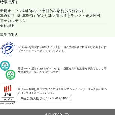
特徴で探す
新規オープン
4週8休以上
土日休み
駅徒歩５分以内
車通勤可（駐車場有）
寮あり
託児所あり
ブランク・未経験可
電子カルテあり
会社概要
事業所案内
看護roo!を運営する(株)クイックは、個人情報保護に取り組む企業を示す
プライバシーマークを取得しています。
看護roo!を運営する(株)クイックは、適正な有料職業紹介事業者として厚
生労働省より認定を受けています。
看護roo!転職は東証プライム市場上場企業のクイックが、厚生労働大臣の
許可を受けて運営しています。
厚生労働大臣許可27-ユ-020100
© QUICK CO.,LTD.