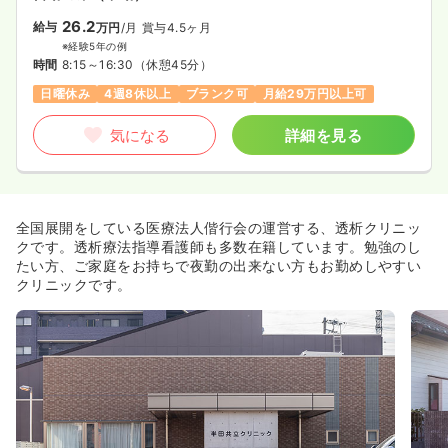
26.2
給与
万円
/月
賞与4.5ヶ月
※経験5年の例
時間
8:15～16:30
（休憩45分）
日曜休み
4週8休以上
ブランク可
月給29万円以上可
気になる
詳細を見る
全国展開をしている医療法人偕行会の運営する、透析クリニッ
クです。透析療法指導看護師も多数在籍しています。勉強のし
たい方、ご家庭をお持ちで夜勤の出来ない方もお勤めしやすい
クリニックです。