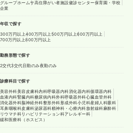
グループホーム
サ高住
障がい者施設
健診センター
保育園・学校
企業
年収で探す
300万円以上
400万円以上
500万円以上
600万円以上
700万円以上
800万円以上
勤務形態で探す
2交代
3交代
日勤のみ
夜勤のみ
診療科目で探す
美容外科
美容皮膚科
内科
呼吸器内科
消化器内科
循環器内科
血液内科
腎臓内科
糖尿病内科
外科
呼吸器外科
心臓血管外科
消化器外科
脳神経外科
整形外科
形成外科
小児科
産婦人科
眼科
耳鼻咽喉科
皮膚科
泌尿器科
精神科・心療内科
放射線科
麻酔科
リウマチ科
リハビリテーション科
アレルギー科
緩和医療科（ホスピス）