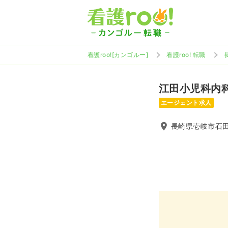
看護roo![カンゴルー]
看護roo! 転職
江田小児科内
エージェント求人
長崎県壱岐市石田