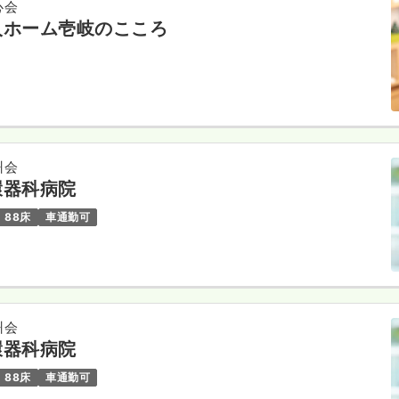
心会
人ホーム壱岐のこころ
州会
環器科病院
88床
車通勤可
州会
環器科病院
88床
車通勤可