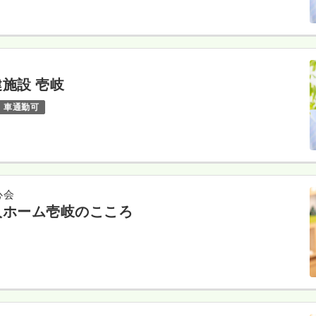
施設 壱岐
車通勤可
心会
人ホーム壱岐のこころ