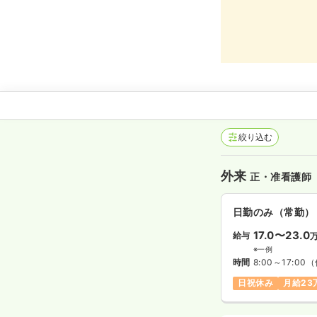
絞り込む
外来
正・准看護師
日勤のみ（常勤）
17.0〜23.0
給与
※一例
時間
8:00～17:00
（
日祝休み
月給23