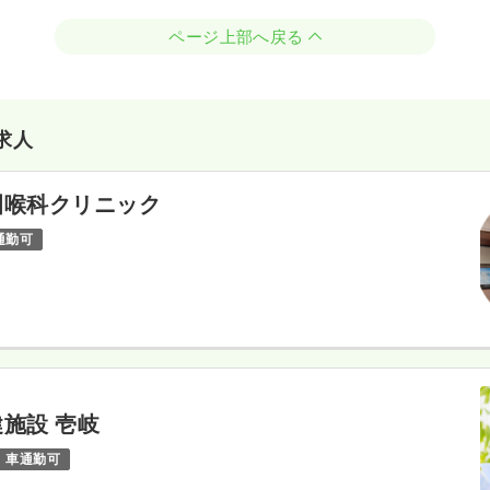
ページ上部へ戻る
求人
咽喉科クリニック
通勤可
施設 壱岐
車通勤可