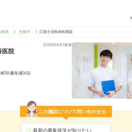
長崎県
壱岐市
江田小児科内科医院
2026/04/01更新
科医院
町印通寺浦302
この施設について問い合わせる
最新の募集状況が知りたい