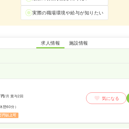
実際の職場環境や給与が知りたい
江田小児科内科医院
求人情報
施設情報
万円
/月
賞与2回
気になる
休憩60分）
万円以上可