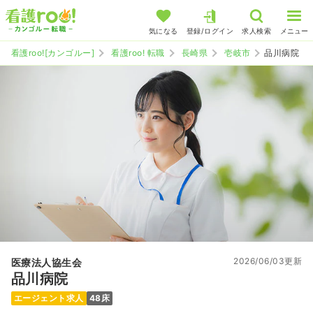
気になる
登録/ログイン
求人検索
メニュー
看護roo![カンゴルー]
看護roo! 転職
長崎県
壱岐市
品川病院
2026/06/03更新
医療法人協生会
品川病院
エージェント求人
48床