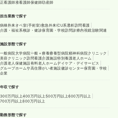
正看護師
准看護師
保健師
助産師
担当業務で探す
病棟
外来
オペ室(手術室)
救急外来
ICU系
透析
訪問看護
介護・福祉系
検診・健診
保育園・学校
訪問診療
内視鏡
治験関連
施設形態で探す
一般病院
大学病院
一般＋療養
療養型病院
精神科病院
クリニック
美容クリニック
訪問看護
介護施設
特別養護老人ホーム
介護老人保健施設
有料老人ホーム
デイケア・デイサービス
グループホーム
サ高住
障がい者施設
健診センター
保育園・学校
企業
年収で探す
300万円以上
400万円以上
500万円以上
600万円以上
700万円以上
800万円以上
勤務形態で探す