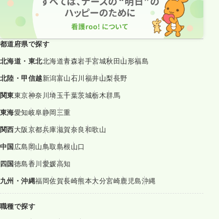
都道府県で探す
北海道・東北
北海道
青森
岩手
宮城
秋田
山形
福島
北陸・甲信越
新潟
富山
石川
福井
山梨
長野
関東
東京
神奈川
埼玉
千葉
茨城
栃木
群馬
東海
愛知
岐阜
静岡
三重
関西
大阪
京都
兵庫
滋賀
奈良
和歌山
中国
広島
岡山
鳥取
島根
山口
四国
徳島
香川
愛媛
高知
九州・沖縄
福岡
佐賀
長崎
熊本
大分
宮崎
鹿児島
沖縄
職種で探す