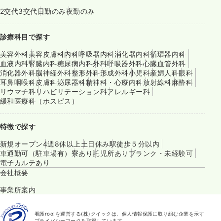
2交代
3交代
日勤のみ
夜勤のみ
診療科目で探す
美容外科
美容皮膚科
内科
呼吸器内科
消化器内科
循環器内科
血液内科
腎臓内科
糖尿病内科
外科
呼吸器外科
心臓血管外科
消化器外科
脳神経外科
整形外科
形成外科
小児科
産婦人科
眼科
耳鼻咽喉科
皮膚科
泌尿器科
精神科・心療内科
放射線科
麻酔科
リウマチ科
リハビリテーション科
アレルギー科
緩和医療科（ホスピス）
特徴で探す
新規オープン
4週8休以上
土日休み
駅徒歩５分以内
車通勤可（駐車場有）
寮あり
託児所あり
ブランク・未経験可
電子カルテあり
会社概要
事業所案内
看護roo!を運営する(株)クイックは、個人情報保護に取り組む企業を示す
プライバシーマークを取得しています。